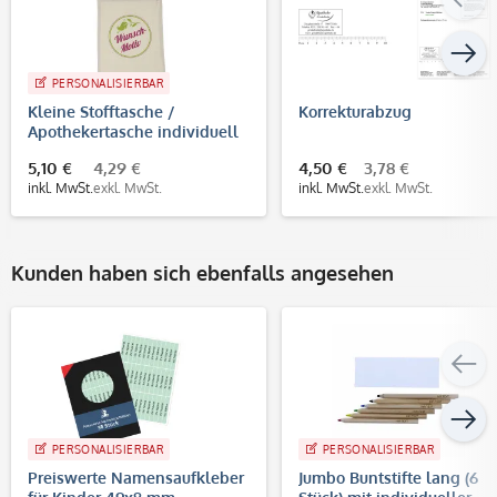
PERSONALISIERBAR
Kleine Stofftasche /
Korrekturabzug
Apothekertasche individuell
bedrucken lassen – 4-
5,10 €
4,29 €
4,50 €
3,78 €
farbiger Druck
inkl. MwSt.
exkl. MwSt.
inkl. MwSt.
exkl. MwSt.
Kunden haben sich ebenfalls angesehen
PERSONALISIERBAR
PERSONALISIERBAR
Preiswerte Namensaufkleber
Jumbo Buntstifte lang (6