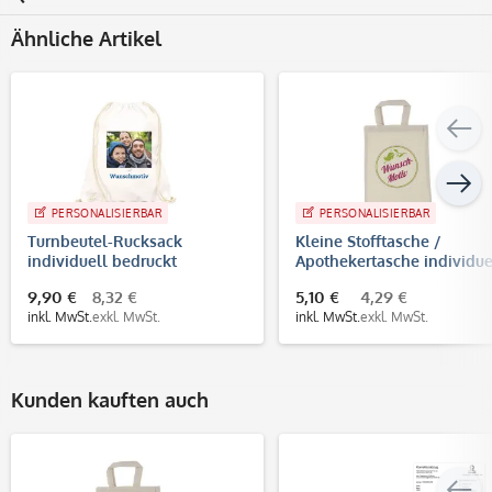
Ähnliche Artikel
PERSONALISIERBAR
PERSONALISIERBAR
Turnbeutel-Rucksack
Kleine Stofftasche /
individuell bedruckt
Apothekertasche individue
(Abdruckmaße 30x35 cm)
bedrucken lassen – 4-
9,90 €
8,32 €
5,10 €
4,29 €
farbiger Druck
inkl. MwSt.
exkl. MwSt.
inkl. MwSt.
exkl. MwSt.
Kunden kauften auch