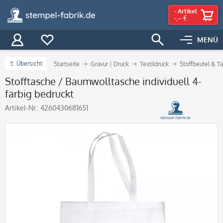
-
Artikel
-,-- €
MENÜ
Übersicht
Startseite
Gravur | Druck
Textildruck
Stoffbeutel & T
Stofftasche / Baumwolltasche individuell 4-
farbig bedruckt
Artikel-Nr.:
4260430681651