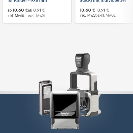
für Kinder 49x8 mm
Stück) mit individueller
Matt/Wasserfest/für
Gravur
10,60 €
8,91 €
10,60 €
8,91 €
ab
ab
Schule/Kindergarten/Stiftaufkleber
inkl. MwSt.
exkl. MwSt.
inkl. MwSt.
exkl. MwSt.