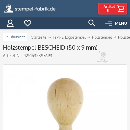
-
Artikel
-,-- €
MENÜ
Übersicht
Startseite
Text- & Logostempel
Holzstempel
Holzste
Holzstempel BESCHEID (50 x 9 mm)
Artikel-Nr.:
4251632397693