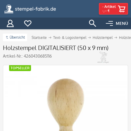
-
Artikel
-,-- €
MENÜ
Übersicht
Startseite
Text- & Logostempel
Holzstempel
Holzste
Holzstempel DIGITALISIERT (50 x 9 mm)
Artikel-Nr.:
4260430685116
TOPSELLER