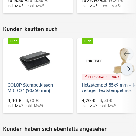
18,80 €
15,80 €
22,90 €
19,24 €
ab
ab
ab
ab
inkl. MwSt.
exkl. MwSt.
inkl. MwSt.
exkl. MwSt.
Kunden kauften auch
TIPP!
TIPP!
PERSONALISIERBAR
COLOP Stempelkissen
Holzstempel 55x9 mm – 1-
MICRO 1 (90x50 mm)
zeiliger Textstempel aus
Buchenholz
4,40 €
3,70 €
4,20 €
3,53 €
inkl. MwSt.
exkl. MwSt.
inkl. MwSt.
exkl. MwSt.
Kunden haben sich ebenfalls angesehen