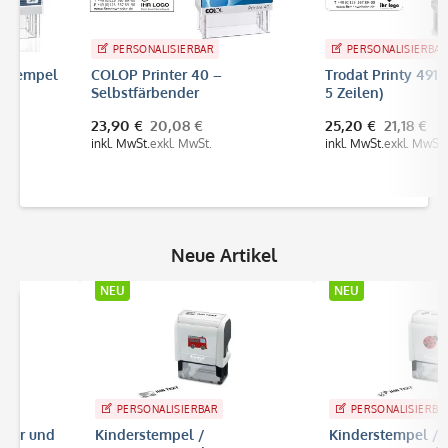
PERSONALISIERBAR
PERSONALISIERBAR
l
COLOP Printer 40 –
Trodat Printy 4912 (47x18 
Selbstfärbender
5 Zeilen)
Firmenstempel 59x23 mm, bis
23,90 €
20,08 €
25,20 €
21,18 €
6 Zeilen
inkl. MwSt.
exkl. MwSt.
inkl. MwSt.
exkl. MwSt.
Neue Artikel
NEU
NEU
PERSONALISIERBAR
PERSONALISIERBAR
Kinderstempel /
Kinderstempel /