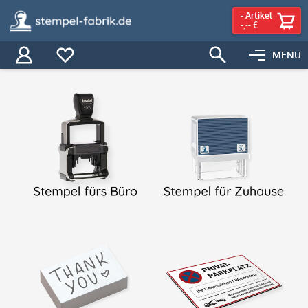
-
Artikel
-,-- €
MENÜ