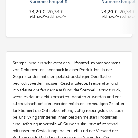
Namensstempel &
Namensstempel &
Adressstempel "Feuerwehr"
Adressstempel "Marienkäf
24,20 €
20,34 €
24,20 €
20,34 €
Trodat Printy 4912
Trodat Printy 4912
inkl. MwSt.
exkl. MwSt.
inkl. MwSt.
exkl. MwSt.
Stempel sind ein sehr wichtiges Hilfsmittel im Management
von Dokumenten, aber auch in einer Produktion, in der
Gegenständen mit stempelabdruckfähiger Oberfläche
bedruckt werden müssen. Geschäftsleute, Freiberufler und
Privatleute greifen gerne auf uns, die Stempel Fabrik zurück,
wenn es darum geht kompetent beraten zu werden und vor
allem schnell beliefert werden möchten. Im heutigen Zeitalter
funktioniert die Onlinebestellung völlig reibungslos, so auch
bei uns. Wir garantieren Ihnen bei den meisten Produkten
eine Lieferung innerhalb 48 Stunden. Ihr Entwurf ist schnell
mit unserem Gestaltungstool erstellt und der Versand der
Vorlage per E-Mail dauert nur ein paar Sekunden. Ob