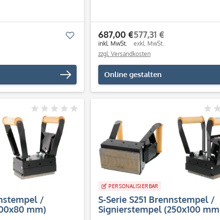
687,00 €
577,31 €
Merken
inkl. MwSt.
exkl. MwSt.
zzgl. Versandkosten
Online gestalten
PERSONALISIERBAR
nstempel /
S-Serie S251 Brennstempel /
200x80 mm)
Signierstempel (250x100 mm