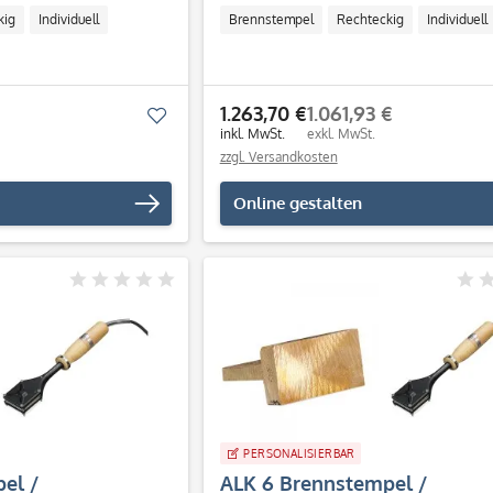
kig
Individuell
Brennstempel
Rechteckig
Individuell
1.263,70 €
1.061,93 €
Merken
inkl. MwSt.
exkl. MwSt.
zzgl. Versandkosten
Online gestalten
PERSONALISIERBAR
el /
ALK 6 Brennstempel /