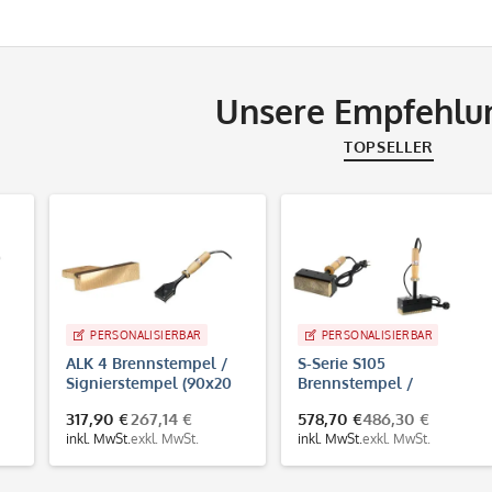
Unsere Empfehlu
TOPSELLER
PERSONALISIERBAR
PERSONALISIERBAR
ALK 4 Brennstempel /
S-Serie S105
Signierstempel (90x20
Brennstempel /
mm)
Signierstempel (100x50
317,90 €
267,14 €
578,70 €
486,30 €
mm)
inkl. MwSt.
exkl. MwSt.
inkl. MwSt.
exkl. MwSt.