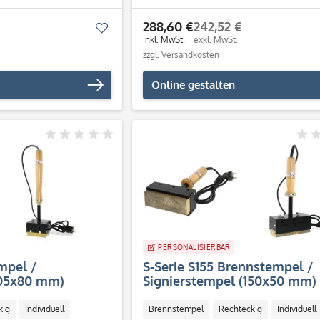
288,60 €
242,52 €
Merken
inkl. MwSt.
exkl. MwSt.
zzgl. Versandkosten
Online gestalten
PERSONALISIERBAR
mpel /
S-Serie S155 Brennstempel /
105x80 mm)
Signierstempel (150x50 mm)
kig
Individuell
Brennstempel
Rechteckig
Individuell