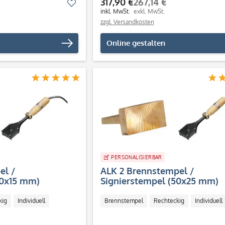
317,90 €
267,14 €
Merken
inkl. MwSt.
exkl. MwSt.
zzgl. Versandkosten
Online gestalten
PERSONALISIERBAR
el /
ALK 2 Brennstempel /
50x15 mm)
Signierstempel (50x25 mm)
kig
Individuell
Brennstempel
Rechteckig
Individuell