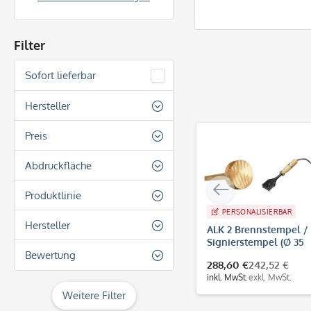
Filter
Sofort lieferbar
Hersteller
ALK-tools
Preis
Abdruckfläche
von
33,20 €
bis
1263,70 €
Quadratisch
Produktlinie
Rechteckig
PERSONALISIERBAR
Brennstempel
Hersteller
ALK 2 Brennstempel /
Rund
Signierstempel (Ø 35
Signierstempel
ALK
Bewertung
mm)
288,60 €
242,52 €
inkl. MwSt.
exkl. MwSt.
& mehr
Weitere Filter
& mehr