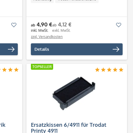
4,90 €
4,12 €
Merken
Merk
ab
ab
inkl. MwSt.
exkl. MwSt.
zzgl. Versandkosten
Details
TOPSELLER
rik
Ersatzkissen 6/4911 für Trodat
Printy 4911