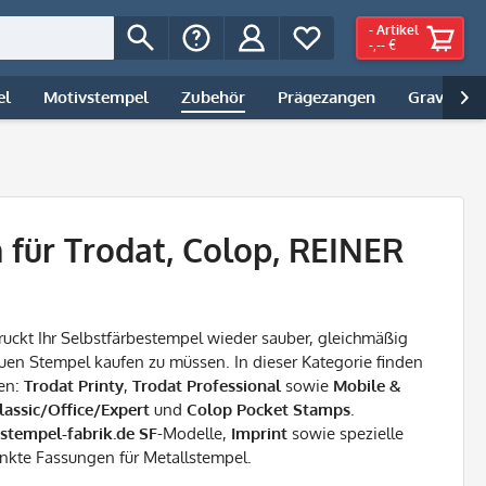
-
Artikel
-,-- €
el
Motivstempel
Zubehör
Prägezangen
Gravur | 

 für Trodat, Colop, REINER
uckt Ihr Selbstfärbestempel wieder sauber, gleichmäßig
en Stempel kaufen zu müssen. In dieser Kategorie finden
ien:
Trodat Printy
,
Trodat Professional
sowie
Mobile &
lassic/Office/Expert
und
Colop Pocket Stamps
.
stempel-fabrik.de SF
-Modelle,
Imprint
sowie spezielle
nkte Fassungen für Metallstempel.