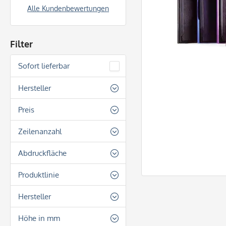
Alle Kundenbewertungen
Filter
Sofort lieferbar
Hersteller
Colop
Preis
REINER
Zeilenanzahl
Shachihata
von
1,40 €
bis
14,10 €
2 Zeilen
Abdruckfläche
stempel-fabrik
stempel-fabrik.de
Produktlinie
Oval
Trodat
Colop Classic Line
Quadratisch
Hersteller
Colop Pocket Stamp
Rechteckig
Colop
Höhe in mm
Colop Printer Line