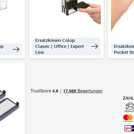
decken
Produkte entdecken
Produ
Ersatzkissen Colop
op
Classic | Office | Expert
Ersatzkis
Line
Pocket S
decken