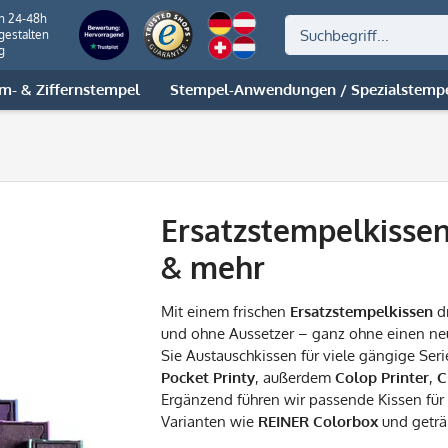
on 24-48h
gestalten
g
m- & Ziffernstempel
Stempel-Anwendungen / Spezialstemp
Ersatzstempelkissen
& mehr
Mit einem frischen
Ersatzstempelkissen
dr
und ohne Aussetzer – ganz ohne einen neu
Sie Austauschkissen für viele gängige Ser
Pocket Printy
, außerdem
Colop Printer
,
C
Ergänzend führen wir passende Kissen für
Varianten wie
REINER Colorbox
und geträ