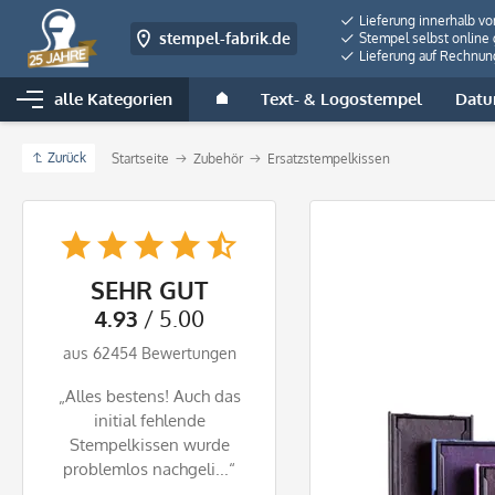
Lieferung innerhalb v
stempel-fabrik.de
Stempel selbst online 
Lieferung auf Rechnun
alle Kategorien
Text- & Logostempel
Datu
Zurück
Startseite
Zubehör
Ersatzstempelkissen
SEHR GUT
4.93
/ 5.00
aus 62454 Bewertungen
„Alles bestens! Auch das
initial fehlende
Stempelkissen wurde
problemlos nachgeli...“