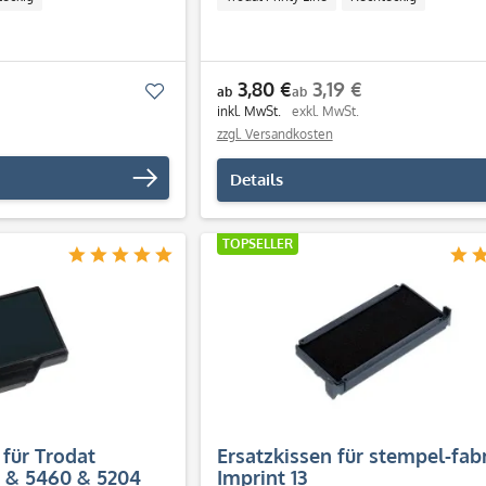
3,80 €
3,19 €
Merken
ab
ab
inkl. MwSt.
exkl. MwSt.
zzgl. Versandkosten
Details
TOPSELLER
 für Trodat
Ersatzkissen für stempel-fab
6 & 5460 & 5204
Imprint 13