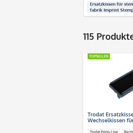
Ersatzkissen für ste
fabrik Imprint Stem
115
Produkt
TOPSELLER
Trodat Ersatzkiss
Wechselkissen für
Trodat Printy Line
Rech