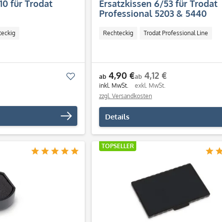
10 für Trodat
Ersatzkissen 6/53 für Trodat
Professional 5203 & 5440
teckig
Rechteckig
Trodat Professional Line
4,90 €
4,12 €
Merken
ab
ab
inkl. MwSt.
exkl. MwSt.
zzgl. Versandkosten
Details
TOPSELLER