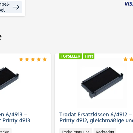
mpel-
pel
e
TOPSELLER
TIPP!
en 6/4913 –
Trodat Ersatzkissen 6/4912 – 
 Printy 4913
Printy 4912, gleichmäßige un
saubere Abdrucke
teckig
Trodat Printy Line
Rechteckig