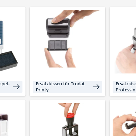
decken
Produkte entdecken
Produ
mpel-
Ersatzkissen für Trodat
Ersatzkis
Printy
Professi