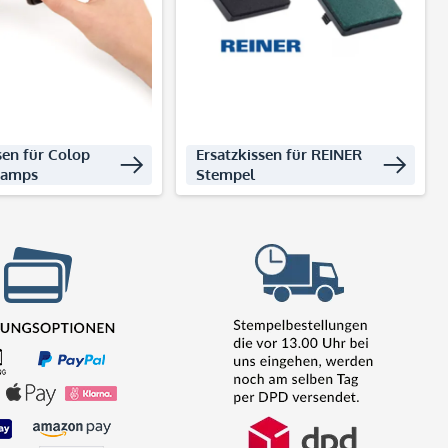
kte entdecken
Produkte entdecken
sen für Colop
Ersatzkissen für REINER
tamps
Stempel