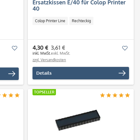
Ersatzkissen E/40 für Colop Printer
40
Colop Printer Line
Rechteckig
4,30 €
3,61 €
Merken
Merk
inkl. MwSt.
exkl. MwSt.
zzgl. Versandkosten
Details
TOPSELLER