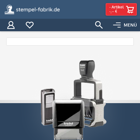
-
Artikel
-,-- €
MENÜ
Über uns
Willkommen
bei stempel-
fabrik.de –
Ihrem
zuverlässigen
Partner für
hochwertige
Stempel,
individuelle
Stempelprodukte
und
personalisierte