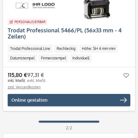
PERSONALISIERBAR
Trodat Professional 5466/PL (56x33 mm - 4
Zeilen)
Trodat Professional Line
Rechteckig
Höhe: SH 4 mm mm
Datumstempel
Firmenstempel
Individuell
115,80 €
97,31 €
Mer
inkl. MwSt.
exkl. MwSt.
zzgl. Versandkosten
Online gestalten
2/2