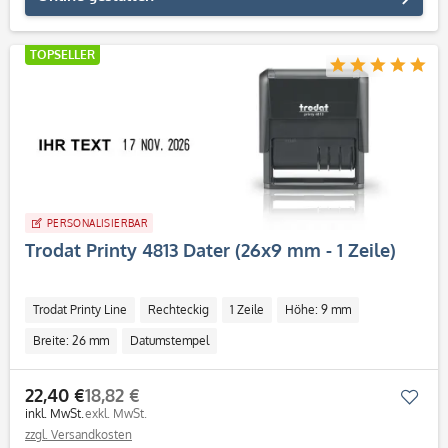
TOPSELLER
PERSONALISIERBAR
Trodat Printy 4813 Dater (26x9 mm - 1 Zeile)
Trodat Printy Line
Rechteckig
1 Zeile
Höhe: 9 mm
Breite: 26 mm
Datumstempel
22,40 €
18,82 €
Mer
inkl. MwSt.
exkl. MwSt.
zzgl. Versandkosten