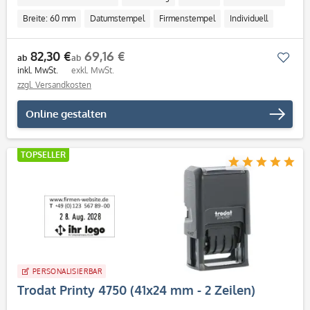
Breite: 60 mm
Datumstempel
Firmenstempel
Individuell
82,30 €
69,16 €
Mer
ab
ab
inkl. MwSt.
exkl. MwSt.
zzgl. Versandkosten
Online gestalten
TOPSELLER
PERSONALISIERBAR
Trodat Printy 4750 (41x24 mm - 2 Zeilen)