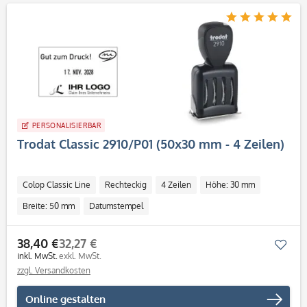
PERSONALISIERBAR
Trodat Classic 2910/P01 (50x30 mm - 4 Zeilen)
Colop Classic Line
Rechteckig
4 Zeilen
Höhe: 30 mm
Breite: 50 mm
Datumstempel
38,40 €
32,27 €
Mer
inkl. MwSt.
exkl. MwSt.
zzgl. Versandkosten
Online gestalten