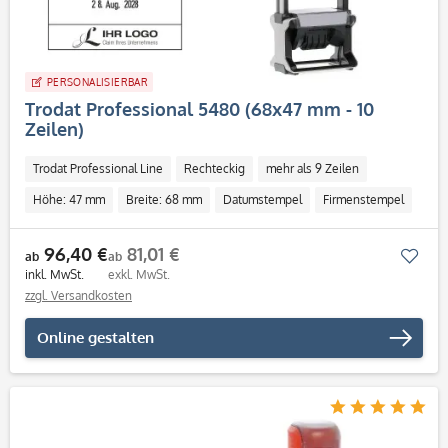
PERSONALISIERBAR
Trodat Professional 5480 (68x47 mm - 10
Zeilen)
Trodat Professional Line
Rechteckig
mehr als 9 Zeilen
Höhe: 47 mm
Breite: 68 mm
Datumstempel
Firmenstempel
Individuell
96,40 €
81,01 €
Mer
ab
ab
inkl. MwSt.
exkl. MwSt.
zzgl. Versandkosten
Online gestalten