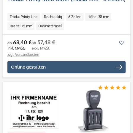
Trodat Printy Line
Rechteckig
6 Zeilen
Höhe: 38 mm
Breite: 75 mm
Datumstempel
68,40 €
57,48 €
Mer
ab
ab
inkl. MwSt.
exkl. MwSt.
zzgl. Versandkosten
Online gestalten