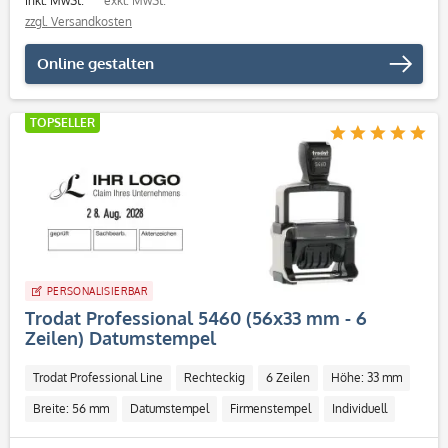
inkl. MwSt.
exkl. MwSt.
zzgl. Versandkosten
Online gestalten
TOPSELLER
PERSONALISIERBAR
Trodat Professional 5460 (56x33 mm - 6
Zeilen) Datumstempel
Trodat Professional Line
Rechteckig
6 Zeilen
Höhe: 33 mm
Breite: 56 mm
Datumstempel
Firmenstempel
Individuell