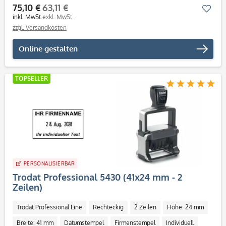
75,10 €
63,11 €
Mer
inkl. MwSt.
exkl. MwSt.
zzgl. Versandkosten
Online gestalten
TOPSELLER
PERSONALISIERBAR
Trodat Professional 5430 (41x24 mm - 2
Zeilen)
Trodat Professional Line
Rechteckig
2 Zeilen
Höhe: 24 mm
Breite: 41 mm
Datumstempel
Firmenstempel
Individuell