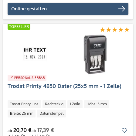
Online gestalten
TOPSELLER
PERSONALISIERBAR
Trodat Printy 4850 Dater (25x5 mm - 1 Zeile)
Trodat Printy Line
Rechteckig
1 Zeile
Höhe: 5 mm
Breite: 25 mm
Datumstempel
20,70 €
17,39 €
Mer
ab
ab