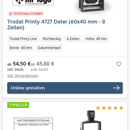
PERSONALISIERBAR
Trodat Printy 4727 Dater (60x40 mm - 8
Zeilen)
Trodat Printy Line
Rechteckig
6 Zeilen
Höhe: 40 mm
Breite: 60 mm
Datumstempel
54,50 €
45,80 €
Mer
ab
ab
inkl. MwSt.
exkl. MwSt.
zzgl. Versandkosten
Online gestalten
TOPSELLER