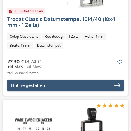
PERSONALISIERBAR
Trodat Classic Datumstempel 1014/40 (18x4
mm - 1 Zeile)
Colop Classic Line
Rechteckig
1 Zeile
Höhe: 4 mm
Breite: 18 mm
Datumstempel
22,30 €
18,74 €
Mer
inkl. MwSt.
exkl. MwSt.
zzgl. Versandkosten
Online gestalten