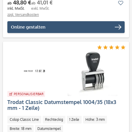
48,80 €
41,01 €
Mer
ab
ab
inkl. MwSt.
exkl. MwSt.
zzgl. Versandkosten
Online gestalten
PERSONALISIERBAR
Trodat Classic Datumstempel 1004/35 (18x3
mm - 1 Zeile)
Colop Classic Line
Rechteckig
1 Zeile
Höhe: 3 mm
Breite: 18 mm
Datumstempel