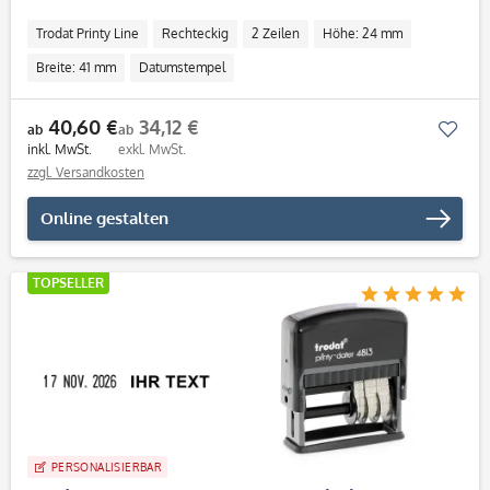
Trodat Printy Line
Rechteckig
2 Zeilen
Höhe: 24 mm
Breite: 41 mm
Datumstempel
40,60 €
34,12 €
Mer
ab
ab
inkl. MwSt.
exkl. MwSt.
zzgl. Versandkosten
Online gestalten
TOPSELLER
PERSONALISIERBAR