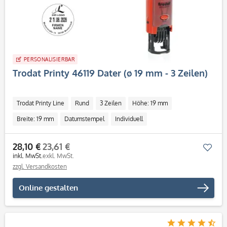
PERSONALISIERBAR
Trodat Printy 46119 Dater (ø 19 mm - 3 Zeilen)
Trodat Printy Line
Rund
3 Zeilen
Höhe: 19 mm
Breite: 19 mm
Datumstempel
Individuell
28,10 €
23,61 €
Mer
inkl. MwSt.
exkl. MwSt.
zzgl. Versandkosten
Online gestalten