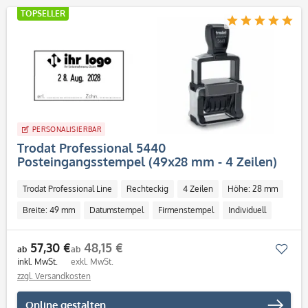
TOPSELLER
PERSONALISIERBAR
Trodat Professional 5440
Posteingangsstempel (49x28 mm - 4 Zeilen)
Trodat Professional Line
Rechteckig
4 Zeilen
Höhe: 28 mm
Breite: 49 mm
Datumstempel
Firmenstempel
Individuell
57,30 €
48,15 €
Mer
ab
ab
inkl. MwSt.
exkl. MwSt.
zzgl. Versandkosten
Online gestalten