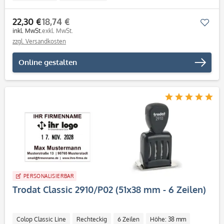
22,30 €
18,74 €
Mer
inkl. MwSt.
exkl. MwSt.
zzgl. Versandkosten
Online gestalten
PERSONALISIERBAR
Trodat Classic 2910/P02 (51x38 mm - 6 Zeilen)
Colop Classic Line
Rechteckig
6 Zeilen
Höhe: 38 mm