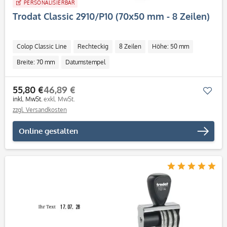
PERSONALISIERBAR
Trodat Classic 2910/P10 (70x50 mm - 8 Zeilen)
Colop Classic Line
Rechteckig
8 Zeilen
Höhe: 50 mm
Breite: 70 mm
Datumstempel
55,80 €
46,89 €
Mer
inkl. MwSt.
exkl. MwSt.
zzgl. Versandkosten
Online gestalten