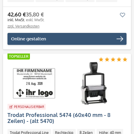
42,60 €
35,80 €
Mer
inkl. MwSt.
exkl. MwSt.
zzgl. Versandkosten
Online gestalten
TOPSELLER
PERSONALISIERBAR
Trodat Professional 5474 (60x40 mm - 8
Zeilen) - (alt 5470)
Trodat Professional Line
Rechteckig
8 Zeilen
Höhe: 40 mm