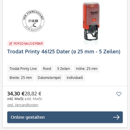
PERSONALISIERBAR
Trodat Printy 46125 Dater (ø 25 mm - 5 Zeilen)
Trodat Printy Line
Rund
5 Zeilen
Höhe: 25 mm
Breite: 25 mm
Datumstempel
Individuell
34,30 €
28,82 €
Mer
inkl. MwSt.
exkl. MwSt.
zzgl. Versandkosten
Online gestalten