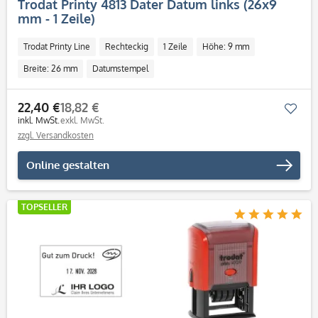
Trodat Printy 4813 Dater Datum links (26x9
mm - 1 Zeile)
Trodat Printy Line
Rechteckig
1 Zeile
Höhe: 9 mm
Breite: 26 mm
Datumstempel
22,40 €
18,82 €
Mer
inkl. MwSt.
exkl. MwSt.
zzgl. Versandkosten
Online gestalten
TOPSELLER