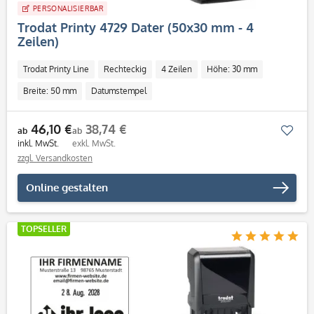
PERSONALISIERBAR
Trodat Printy 4729 Dater (50x30 mm - 4
Zeilen)
Trodat Printy Line
Rechteckig
4 Zeilen
Höhe: 30 mm
Breite: 50 mm
Datumstempel
46,10 €
38,74 €
Mer
ab
ab
inkl. MwSt.
exkl. MwSt.
zzgl. Versandkosten
Online gestalten
TOPSELLER