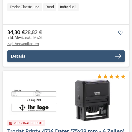
Trodat Classic Line
Rund
Individuell
34,30 €
28,82 €
Mer
inkl. MwSt.
exkl. MwSt.
zzgl. Versandkosten
Details
PERSONALISIERBAR
Trodat Printy 4726 Dater (75x38 mm - 6 Zeilen)