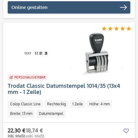
Online gestalten
PERSONALISIERBAR
Trodat Classic Datumstempel 1014/35 (13x4
mm - 1 Zeile)
Colop Classic Line
Rechteckig
1 Zeile
Höhe: 4 mm
Breite: 13 mm
Datumstempel
22,30 €
18,74 €
Mer
inkl. MwSt.
exkl. MwSt.