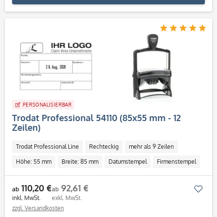
PERSONALISIERBAR
Trodat Professional 54110 (85x55 mm - 12
Zeilen)
Trodat Professional Line
Rechteckig
mehr als 9 Zeilen
Höhe: 55 mm
Breite: 85 mm
Datumstempel
Firmenstempel
Individuell
110,20 €
92,61 €
Mer
ab
ab
inkl. MwSt.
exkl. MwSt.
zzgl. Versandkosten