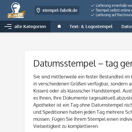
Lieferung innerhalb v
stempel-fabrik.de
Stempel selbst online 
Lieferung auf Rechnun
alle Kategorien
Text- & Logostempel
Datu
Datumsstempel
– tag ge
Sie sind mittlerweile ein fester Bestandteil im 
in verschiedenen Größen verfügbar, sondern au
Kissen) oder als klassischer Handstempel. A
es Ihnen, Ihre Dokumente tagesaktuell abzuste
Apotheker ist ein Tag ohne Datumstempel nich
und Speditionen haben jeden Tag mehrere Sch
müssen. Fügen Sie Ihrem Stempel einen individ
Vielseitigkeit zu komplettieren.