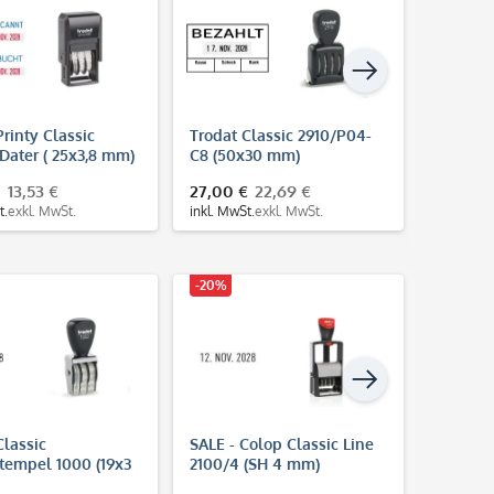
Printy Classic
Trodat Classic 2910/P04-
Colop 
Dater ( 25x3,8 mm)
C8 (50x30 mm)
04060/
ndardtext
mm)
13,53 €
27,00 €
22,69 €
21,10 €
t.
exkl. MwSt.
inkl. MwSt.
exkl. MwSt.
inkl. MwS
-20%
Classic
SALE - Colop Classic Line
Trodat 
tempel 1000 (19x3
2100/4 (SH 4 mm)
Datumst
mm)