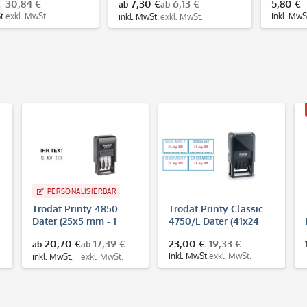
€
30,84 €
7,30 €
6,13 €
5,80 €
ab
ab
t.
exkl. MwSt.
inkl. MwS
inkl. MwSt.
exkl. MwSt.
PERSONALISIERBAR
Trodat Printy 4850
Trodat Printy Classic
Dater (25x5 mm - 1
4750/L Dater (41x24
Zeile)
mm) Bezahlt, Gebucht,
20,70 €
17,39 €
23,00 €
19,33 €
ab
ab
Gescannt o.
inkl. MwSt.
exkl. MwSt.
inkl. MwSt.
exkl. MwSt.
Eingegangen
(Datumstempe