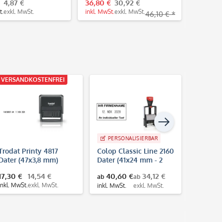
4,87 €
36,80 €
30,92 €
7,10 €
t.
exkl. MwSt.
inkl. MwSt.
exkl. MwSt.
inkl. MwS
46,10 € *
VERSANDKOSTENFREI
PERSONALISIERBAR
PERS
Trodat Printy 4817
Colop Classic Line 2160
Trodat 
Dater (47x3,8 mm)
Dater (41x24 mm - 2
Dater D
Datumstempel mit
Zeilen)
(26x9 mm
17,30 €
14,54 €
40,60 €
34,12 €
22,40 €
ab
ab
Lagertexten
inkl. MwSt.
exkl. MwSt.
inkl. MwS
inkl. MwSt.
exkl. MwSt.