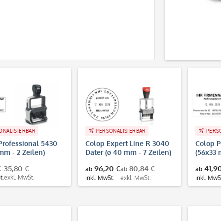
ONALISIERBAR
PERSONALISIERBAR
PERS
Professional 5430
Colop Expert Line R 3040
Colop P
mm - 2 Zeilen)
Dater (ø 40 mm - 7 Zeilen)
(56x33 
€
35,80 €
96,20 €
80,84 €
41,9
ab
ab
ab
t.
exkl. MwSt.
inkl. MwSt.
exkl. MwSt.
inkl. MwS