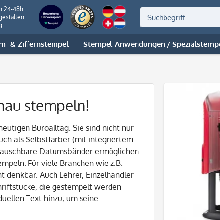
on 24-48h
gestalten
g
m- & Ziffernstempel
Stempel-Anwendungen / Spezialstemp
nau stempeln!
heutigen Büroalltag. Sie sind nicht nur
ch als Selbstfärber (mit integriertem
ustauschbare Datumsbänder ermöglichen
mpeln. Für viele Branchen wie z.B.
t denkbar. Auch Lehrer, Einzelhändler
riftstücke, die gestempelt werden
uellen Text hinzu, um seine