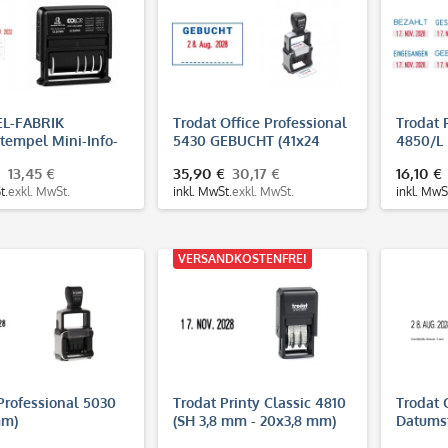
L-FABRIK
Trodat Office Professional
Trodat 
tempel Mini-Info-
5430 GEBUCHT (41x24
4850/L 
SF S120/WD
mm)
mit Sta
13,45 €
35,90 €
30,17 €
16,10 €
t.
exkl. MwSt.
inkl. MwSt.
exkl. MwSt.
inkl. MwS
VERSANDKOSTENFREI
Professional 5030
Trodat Printy Classic 4810
Trodat 
mm)
(SH 3,8 mm - 20x3,8 mm)
Datums
Datumstempel
mm)