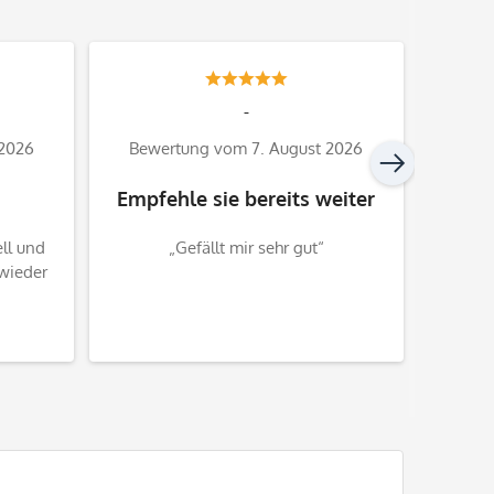
-
 2026
Bewertung vom 7. August 2026
Bewe
Empfehle sie bereits weiter
ell und
„Gefällt mir sehr gut“
„+++ W
 wieder