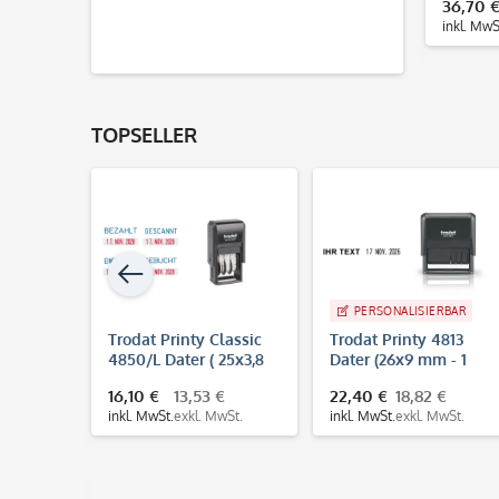
36,70 
inkl. MwS
TOPSELLER
RBAR
PERSONALISIERBAR
8 Dater
Trodat Printy Classic
Trodat Printy 4813
Zeilen)
4850/L Dater ( 25x3,8
Dater (26x9 mm - 1
mm) mit Standardtext
Zeile)
,21 €
16,10 €
13,53 €
22,40 €
18,82 €
inkl. MwSt.
exkl. MwSt.
inkl. MwSt.
exkl. MwSt.
MwSt.