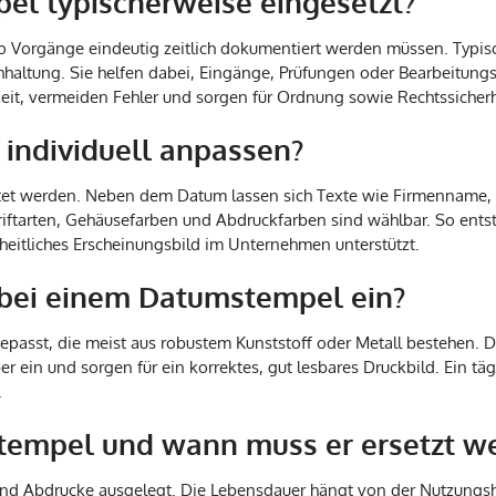
l typischerweise eingesetzt?
 Vorgänge eindeutig zeitlich dokumentiert werden müssen. Typisc
haltung. Sie helfen dabei, Eingänge, Prüfungen oder Bearbeitung
it, vermeiden Fehler und sorgen für Ordnung sowie Rechtssicherhe
individuell anpassen?
altet werden. Neben dem Datum lassen sich Texte wie Firmenname,
riftarten, Gehäusefarben und Abdruckfarben sind wählbar. So entste
heitliches Erscheinungsbild im Unternehmen unterstützt.
 bei einem Datumstempel ein?
gepasst, die meist aus robustem Kunststoff oder Metall bestehen. 
r ein und sorgen für ein korrektes, gut lesbares Druckbild. Ein tä
.
stempel und wann muss er ersetzt w
send Abdrucke ausgelegt. Die Lebensdauer hängt von der Nutzungshä