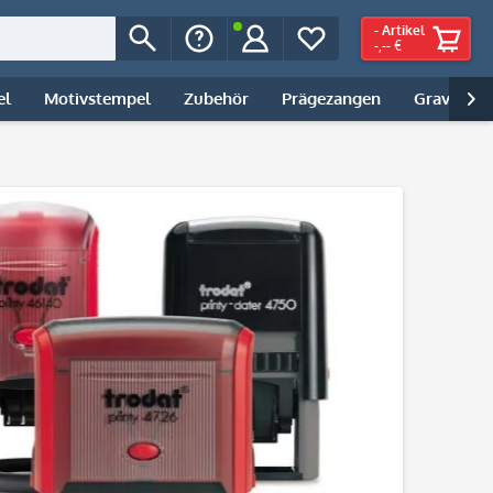
-
Artikel
-,-- €
el
Motivstempel
Zubehör
Prägezangen
Gravur | 
