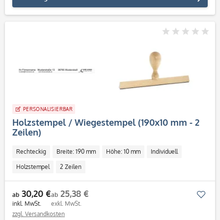
PERSONALISIERBAR
Holzstempel / Wiegestempel (190x10 mm - 2
Zeilen)
Rechteckig
Breite: 190 mm
Höhe: 10 mm
Individuell
Holzstempel
2 Zeilen
30,20 €
25,38 €
Mer
ab
ab
inkl. MwSt.
exkl. MwSt.
zzgl. Versandkosten