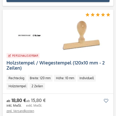
PERSONALISIERBAR
Holzstempel / Wiegestempel (120x10 mm - 2
Zeilen)
Rechteckig
Breite: 120 mm
Höhe: 10 mm
Individuell
Holzstempel
2 Zeilen
18,80 €
15,80 €
Mer
ab
ab
inkl. MwSt.
exkl. MwSt.
zzgl. Versandkosten