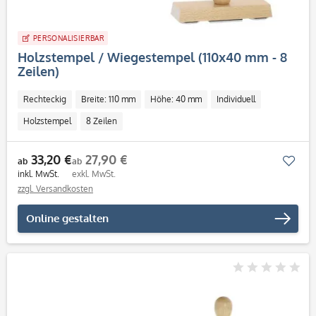
PERSONALISIERBAR
Holzstempel / Wiegestempel (110x40 mm - 8
Zeilen)
Rechteckig
Breite: 110 mm
Höhe: 40 mm
Individuell
Holzstempel
8 Zeilen
33,20 €
27,90 €
Mer
ab
ab
inkl. MwSt.
exkl. MwSt.
zzgl. Versandkosten
Online gestalten