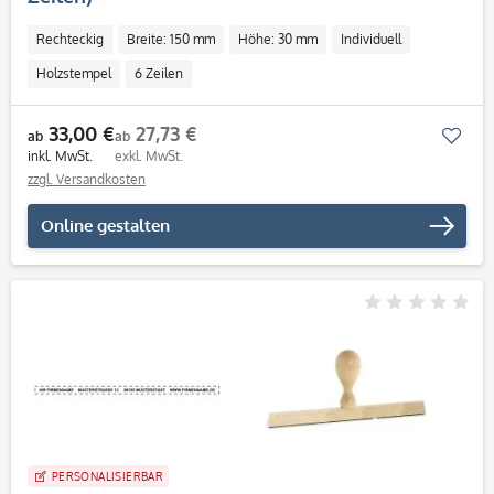
Rechteckig
Breite: 150 mm
Höhe: 30 mm
Individuell
Holzstempel
6 Zeilen
33,00 €
27,73 €
Mer
ab
ab
inkl. MwSt.
exkl. MwSt.
zzgl. Versandkosten
Online gestalten
PERSONALISIERBAR