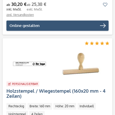
30,20 €
25,38 €
Mer
ab
ab
inkl. MwSt.
exkl. MwSt.
zzgl. Versandkosten
Online gestalten
PERSONALISIERBAR
Holzstempel / Wiegestempel (160x20 mm - 4
Zeilen)
Rechteckig
Breite: 160 mm
Höhe: 20 mm
Individuell
Holzstempel
4 Zeilen