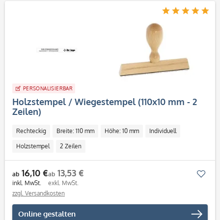
PERSONALISIERBAR
Holzstempel / Wiegestempel (110x10 mm - 2
Zeilen)
Rechteckig
Breite: 110 mm
Höhe: 10 mm
Individuell
Holzstempel
2 Zeilen
16,10 €
13,53 €
Mer
ab
ab
inkl. MwSt.
exkl. MwSt.
zzgl. Versandkosten
Online gestalten