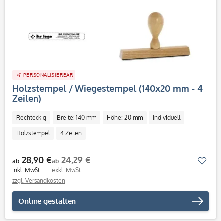
PERSONALISIERBAR
Holzstempel / Wiegestempel (140x20 mm - 4
Zeilen)
Rechteckig
Breite: 140 mm
Höhe: 20 mm
Individuell
Holzstempel
4 Zeilen
28,90 €
24,29 €
Mer
ab
ab
inkl. MwSt.
exkl. MwSt.
zzgl. Versandkosten
Online gestalten