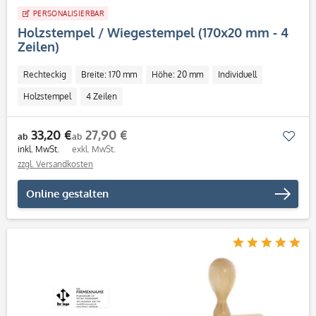
PERSONALISIERBAR
Holzstempel / Wiegestempel (170x20 mm - 4
Zeilen)
Rechteckig
Breite: 170 mm
Höhe: 20 mm
Individuell
Holzstempel
4 Zeilen
33,20 €
27,90 €
Mer
ab
ab
inkl. MwSt.
exkl. MwSt.
zzgl. Versandkosten
Online gestalten