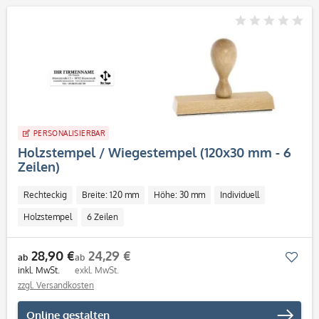
PERSONALISIERBAR
Holzstempel / Wiegestempel (120x30 mm - 6
Zeilen)
Rechteckig
Breite: 120 mm
Höhe: 30 mm
Individuell
Holzstempel
6 Zeilen
28,90 €
24,29 €
Mer
ab
ab
inkl. MwSt.
exkl. MwSt.
zzgl. Versandkosten
Online gestalten