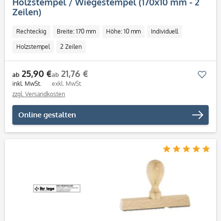
Holzstempel / Wiegestempel (170x10 mm - 2
Zeilen)
Rechteckig
Breite: 170 mm
Höhe: 10 mm
Individuell
Holzstempel
2 Zeilen
25,90 €
21,76 €
Mer
ab
ab
inkl. MwSt.
exkl. MwSt.
zzgl. Versandkosten
Online gestalten