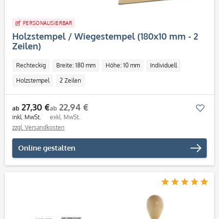
PERSONALISIERBAR
Holzstempel / Wiegestempel (180x10 mm - 2
Zeilen)
Rechteckig
Breite: 180 mm
Höhe: 10 mm
Individuell
Holzstempel
2 Zeilen
27,30 €
22,94 €
Mer
ab
ab
inkl. MwSt.
exkl. MwSt.
zzgl. Versandkosten
Online gestalten