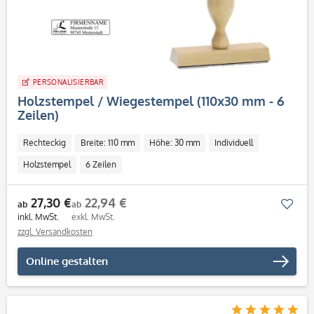
PERSONALISIERBAR
Holzstempel / Wiegestempel (110x30 mm - 6
Zeilen)
Rechteckig
Breite: 110 mm
Höhe: 30 mm
Individuell
Holzstempel
6 Zeilen
27,30 €
22,94 €
Mer
ab
ab
inkl. MwSt.
exkl. MwSt.
zzgl. Versandkosten
Online gestalten