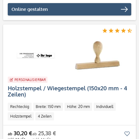
Online gestalten
PERSONALISIERBAR
Holzstempel / Wiegestempel (150x20 mm - 4
Zeilen)
Rechteckig
Breite: 150 mm
Höhe: 20 mm
Individuell
Holzstempel
4 Zeilen
30,20 €
25,38 €
Mer
ab
ab