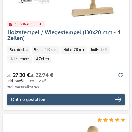
PERSONALISIERBAR
Holzstempel / Wiegestempel (130x20 mm - 4
Zeilen)
Rechteckig
Breite: 130 mm
Höhe: 20 mm
Individuell
Holzstempel
4 Zeilen
27,30 €
22,94 €
Mer
ab
ab
inkl. MwSt.
exkl. MwSt.
zzgl. Versandkosten
Online gestalten