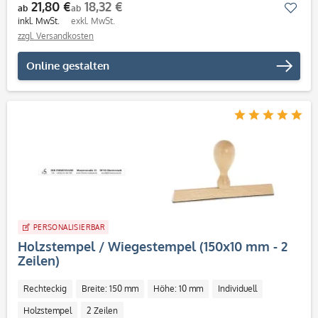
21,80 €
18,32 €
Mer
ab
ab
inkl. MwSt.
exkl. MwSt.
zzgl. Versandkosten
Online gestalten
PERSONALISIERBAR
Holzstempel / Wiegestempel (150x10 mm - 2
Zeilen)
Rechteckig
Breite: 150 mm
Höhe: 10 mm
Individuell
Holzstempel
2 Zeilen