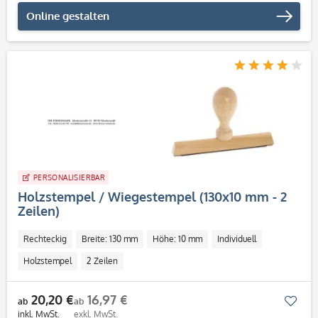
Online gestalten
PERSONALISIERBAR
Holzstempel / Wiegestempel (130x10 mm - 2
Zeilen)
Rechteckig
Breite: 130 mm
Höhe: 10 mm
Individuell
Holzstempel
2 Zeilen
20,20 €
16,97 €
Mer
ab
ab
inkl. MwSt.
exkl. MwSt.