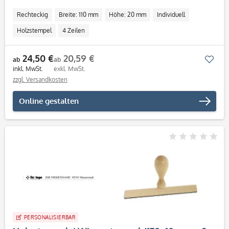
Rechteckig
Breite: 110 mm
Höhe: 20 mm
Individuell
Holzstempel
4 Zeilen
24,50 €
20,59 €
Mer
ab
ab
inkl. MwSt.
exkl. MwSt.
zzgl. Versandkosten
Online gestalten
PERSONALISIERBAR