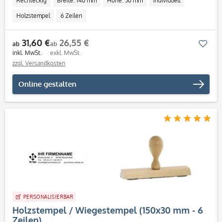
Rechteckig
Breite: 140 mm
Höhe: 30 mm
Individuell
Holzstempel
6 Zeilen
31,60 €
26,55 €
Mer
ab
ab
inkl. MwSt.
exkl. MwSt.
zzgl. Versandkosten
Online gestalten
PERSONALISIERBAR
Holzstempel / Wiegestempel (150x30 mm - 6
Zeilen)