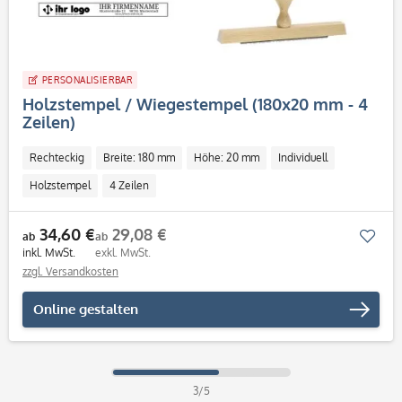
PERSONALISIERBAR
Holzstempel / Wiegestempel (180x20 mm - 4
Zeilen)
Rechteckig
Breite: 180 mm
Höhe: 20 mm
Individuell
Holzstempel
4 Zeilen
34,60 €
29,08 €
Mer
ab
ab
inkl. MwSt.
exkl. MwSt.
zzgl. Versandkosten
Online gestalten
3/5