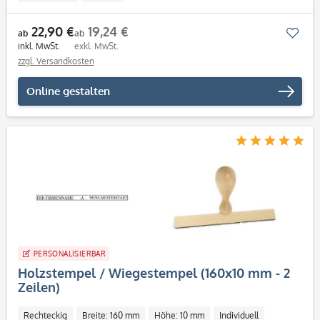
22,90 €
19,24 €
Mer
ab
ab
inkl. MwSt.
exkl. MwSt.
zzgl. Versandkosten
Online gestalten
PERSONALISIERBAR
Holzstempel / Wiegestempel (160x10 mm - 2
Zeilen)
Rechteckig
Breite: 160 mm
Höhe: 10 mm
Individuell