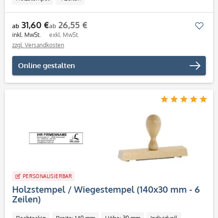
31,60 €
26,55 €
Mer
ab
ab
inkl. MwSt.
exkl. MwSt.
zzgl. Versandkosten
Online gestalten
PERSONALISIERBAR
Holzstempel / Wiegestempel (140x30 mm - 6
Zeilen)