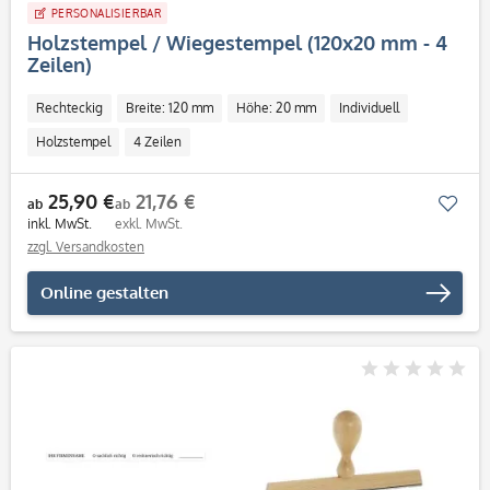
PERSONALISIERBAR
Holzstempel / Wiegestempel (120x20 mm - 4
Zeilen)
Rechteckig
Breite: 120 mm
Höhe: 20 mm
Individuell
Holzstempel
4 Zeilen
25,90 €
21,76 €
Mer
ab
ab
inkl. MwSt.
exkl. MwSt.
zzgl. Versandkosten
Online gestalten