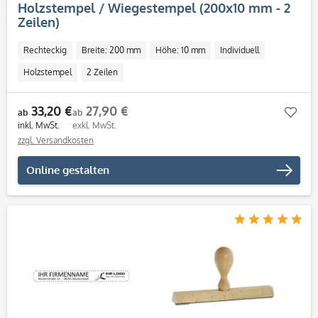
Holzstempel / Wiegestempel (200x10 mm - 2
Zeilen)
Rechteckig
Breite: 200 mm
Höhe: 10 mm
Individuell
Holzstempel
2 Zeilen
33,20 €
27,90 €
Mer
ab
ab
inkl. MwSt.
exkl. MwSt.
zzgl. Versandkosten
Online gestalten