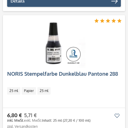
Details
NORIS Stempelfarbe Dunkelblau Pantone 288
25 ml
Papier
25 ml
6,80 €
5,71 €
Mer
inkl. MwSt.
exkl. MwSt.
Inhalt: 25 ml
(27,20 € / 100 ml)
zzgl. Versandkosten