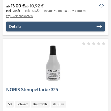
13,00 €
10,92 €
Mer
ab
ab
inkl. MwSt.
exkl. MwSt.
Inhalt: 50 ml
(26,00 € / 100 ml)
zzgl. Versandkosten
Details
NORIS Stempelfarbe 325
50
Schwarz
Baumwolle
ab 50 ml