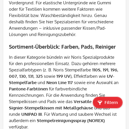
Vordergrund. Für elastische Untergründe wie Gummi
oder für Textilien kommen weitere Faktoren wie
Flexibilität bzw. Waschbeständigkeit hinzu. Genau
deshalb finden Sie hier Spezialserien für verschiedene
Anwendungen – inklusive passender Kissen/Pad-
Lösungen und Reinigungszubehör.
Sortiment-Überblick: Farben, Pads, Reiniger
In dieser Kategorie bündeln wir Noris Spezialprodukte
für den professionellen Einsatz. Dazu gehören mehrere
Spezialfarbtypen (z. B. Noris Stempelfarbe
110S
,
191
,
196
,
007
,
130
,
131
,
325
sowie
199 UV
), Effektfarben wie
UV-
Stempelfarbe
und
Neon Line 117
sowie eine Auswahl an
Pantone-Farbtönen
für farbverbindliche
Kennzeichnungen. Für die Anwendung finden Sie
Stempelkissen und Pads wie das
Versatile Pad
, ein
Filtern
Signier-Stempelkissen mit Metallgehäuse
und das
runde
UNIPAD III
. Für Wartung und saubere Wechsel ist
außerdem ein
Stempelreinigungsspray (NOREX)
verfügbar.