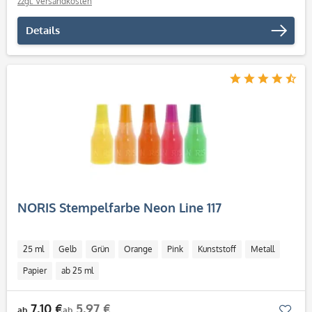
zzgl. Versandkosten
Details
NORIS Stempelfarbe Neon Line 117
25 ml
Gelb
Grün
Orange
Pink
Kunststoff
Metall
Papier
ab 25 ml
7,10 €
5,97 €
Mer
ab
ab