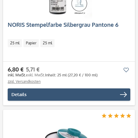
NORIS Stempelfarbe Silbergrau Pantone 6
25 ml
Papier
25 ml
6,80 €
5,71 €
Mer
inkl. MwSt.
exkl. MwSt.
Inhalt: 25 ml
(27,20 € / 100 ml)
zzgl. Versandkosten
Details