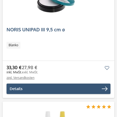
NORIS UNIPAD III 9,5 cm ø
Blanko
33,30 €
27,98 €
Mer
inkl. MwSt.
exkl. MwSt.
zzgl. Versandkosten
Details