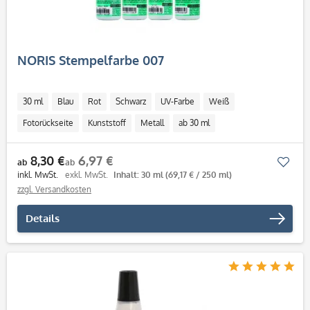
NORIS Stempelfarbe 007
30 ml
Blau
Rot
Schwarz
UV-Farbe
Weiß
Fotorückseite
Kunststoff
Metall
ab 30 ml
8,30 €
6,97 €
Mer
ab
ab
inkl. MwSt.
exkl. MwSt.
Inhalt: 30 ml
(69,17 € / 250 ml)
zzgl. Versandkosten
Details