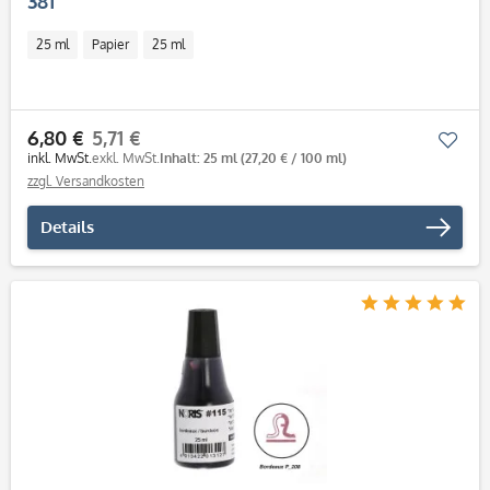
381
25 ml
Papier
25 ml
6,80 €
5,71 €
Mer
inkl. MwSt.
exkl. MwSt.
Inhalt: 25 ml
(27,20 € / 100 ml)
zzgl. Versandkosten
Details