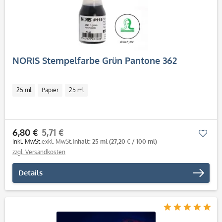
NORIS Stempelfarbe Grün Pantone 362
25 ml
Papier
25 ml
6,80 €
5,71 €
Mer
inkl. MwSt.
exkl. MwSt.
Inhalt: 25 ml
(27,20 € / 100 ml)
zzgl. Versandkosten
Details