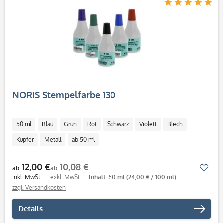
NORIS Stempelfarbe 130
50 ml
Blau
Grün
Rot
Schwarz
Violett
Blech
Kupfer
Metall
ab 50 ml
12,00 €
10,08 €
Mer
ab
ab
inkl. MwSt.
exkl. MwSt.
Inhalt: 50 ml
(24,00 € / 100 ml)
zzgl. Versandkosten
Details