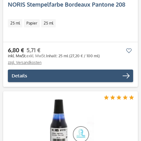
NORIS Stempelfarbe Bordeaux Pantone 208
25 ml
Papier
25 ml
6,80 €
5,71 €
Mer
inkl. MwSt.
exkl. MwSt.
Inhalt: 25 ml
(27,20 € / 100 ml)
zzgl. Versandkosten
Details