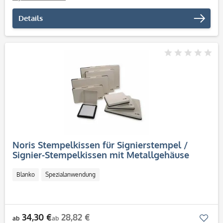
Details
Noris Stempelkissen für Signierstempel /
Signier-Stempelkissen mit Metallgehäuse
Blanko
Spezialanwendung
34,30 €
28,82 €
Mer
ab
ab