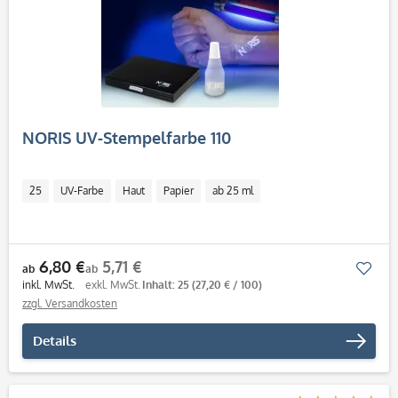
NORIS UV-Stempelfarbe 110
25
UV-Farbe
Haut
Papier
ab 25 ml
6,80 €
5,71 €
Mer
ab
ab
inkl. MwSt.
exkl. MwSt.
Inhalt: 25
(27,20 € / 100)
zzgl. Versandkosten
Details