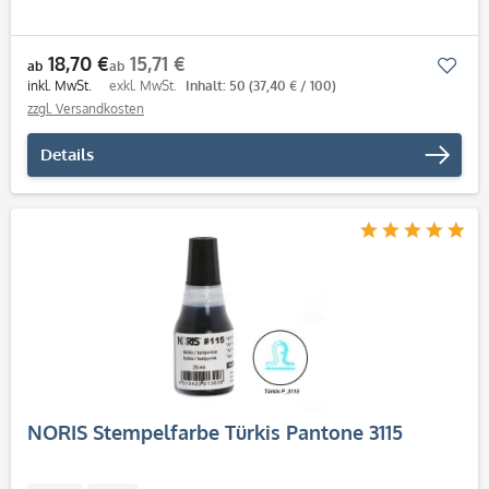
18,70 €
15,71 €
Mer
ab
ab
inkl. MwSt.
exkl. MwSt.
Inhalt: 50
(37,40 € / 100)
zzgl. Versandkosten
Details
NORIS Stempelfarbe Türkis Pantone 3115