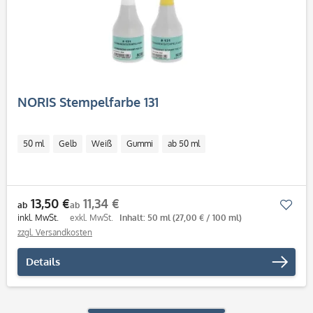
NORIS Stempelfarbe 131
50 ml
Gelb
Weiß
Gummi
ab 50 ml
13,50 €
11,34 €
Mer
ab
ab
inkl. MwSt.
exkl. MwSt.
Inhalt: 50 ml
(27,00 € / 100 ml)
zzgl. Versandkosten
Details