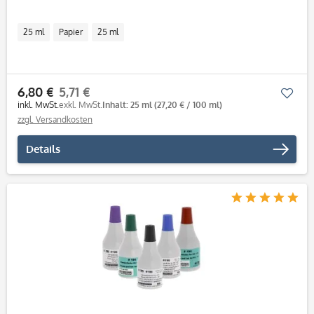
25 ml
Papier
25 ml
6,80 €
5,71 €
Mer
inkl. MwSt.
exkl. MwSt.
Inhalt: 25 ml
(27,20 € / 100 ml)
zzgl. Versandkosten
Details