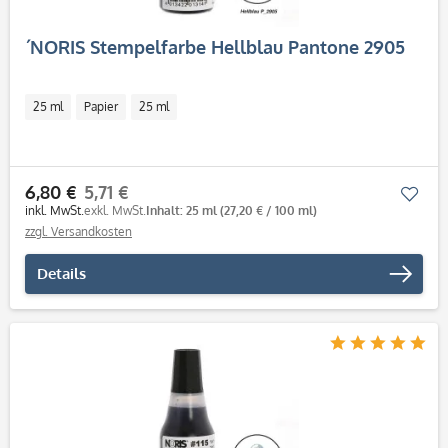
´NORIS Stempelfarbe Hellblau Pantone 2905
25 ml
Papier
25 ml
6,80 €
5,71 €
Mer
inkl. MwSt.
exkl. MwSt.
Inhalt: 25 ml
(27,20 € / 100 ml)
zzgl. Versandkosten
Details