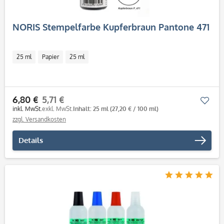
NORIS Stempelfarbe Kupferbraun Pantone 471
25 ml
Papier
25 ml
6,80 €
5,71 €
Mer
inkl. MwSt.
exkl. MwSt.
Inhalt: 25 ml
(27,20 € / 100 ml)
zzgl. Versandkosten
Details