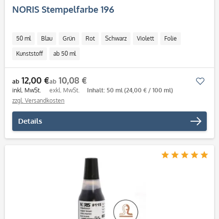
NORIS Stempelfarbe 196
50 ml
Blau
Grün
Rot
Schwarz
Violett
Folie
Kunststoff
ab 50 ml
12,00 €
10,08 €
Mer
ab
ab
inkl. MwSt.
exkl. MwSt.
Inhalt: 50 ml
(24,00 € / 100 ml)
zzgl. Versandkosten
Details