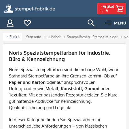
-
Artikel
-,-- €
MENÜ
Zurück
Startseite
Zubehör
Stempelfarben I Stempelreiniger
Nor
Filter
Noris Spezialstempelfarben für Industrie,
Büro & Kennzeichnung
Noris Spezialstempelfarben sind die richtige Wahl, wenn
Standard-Stempelfarbe an ihre Grenzen kommt. Ob auf
Papier und Karton
oder auf anspruchsvollen
Untergründen wie
Metall, Kunststoff, Gummi
oder
Textilien
: Mit der passenden Rezeptur erzielen Sie klare,
gut haftende Abdrucke für Kennzeichnung,
Qualitätssicherung und Logistik.
In dieser Kategorie finden Sie Spezialfarben für
unterschiedliche Anforderungen – von klassischen