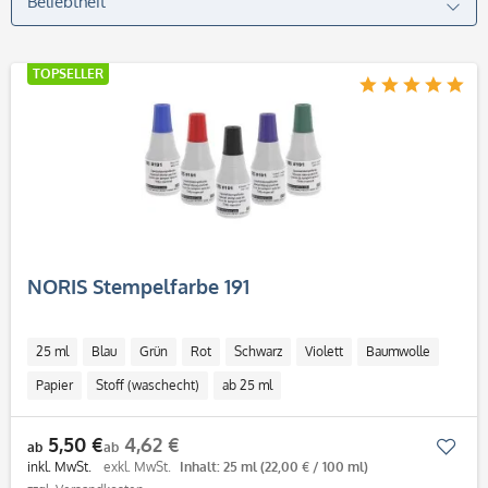
TOPSELLER
NORIS Stempelfarbe 191
25 ml
Blau
Grün
Rot
Schwarz
Violett
Baumwolle
Papier
Stoff (waschecht)
ab 25 ml
5,50 €
4,62 €
Mer
ab
ab
inkl. MwSt.
exkl. MwSt.
Inhalt: 25 ml
(22,00 € / 100 ml)