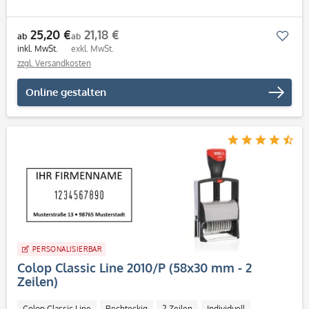
25,20 €
21,18 €
Mer
ab
ab
inkl. MwSt.
exkl. MwSt.
zzgl. Versandkosten
Online gestalten
PERSONALISIERBAR
Colop Classic Line 2010/P (58x30 mm - 2
Zeilen)
Colop Classic Line
Rechteckig
2 Zeilen
Individuell