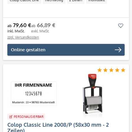
79,60 €
66,89 €
Mer
ab
ab
inkl. MwSt.
exkl. MwSt.
zzgl. Versandkosten
Online gestalten
PERSONALISIERBAR
Colop Classic Line 2008/P (58x30 mm - 2
Zeilen)