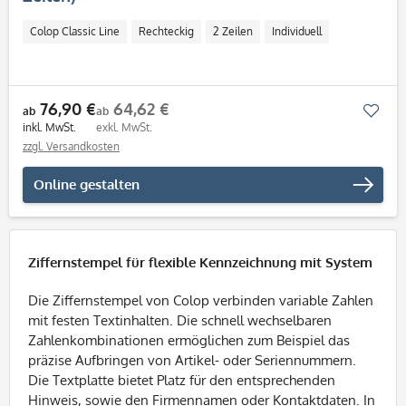
Colop Classic Line
Rechteckig
2 Zeilen
Individuell
76,90 €
64,62 €
Mer
ab
ab
inkl. MwSt.
exkl. MwSt.
zzgl. Versandkosten
Online gestalten
Ziffernstempel für flexible Kennzeichnung mit System
Die Ziffernstempel von Colop verbinden variable Zahlen
mit festen Textinhalten. Die schnell wechselbaren
Zahlenkombinationen ermöglichen zum Beispiel das
präzise Aufbringen von Artikel- oder Seriennummern.
Die Textplatte bietet Platz für den entsprechenden
Hinweis, sowie den Firmennamen oder Kontaktdaten. In