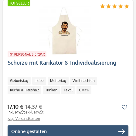
TOPSELLER
PERSONALISIERBAR
Schürze mit Karikatur & Individualisierung
Geburtstag
Liebe
Muttertag
Weihnachten
Küche & Haushalt
Trinken
Textil
CMYK
Personalisierbar / Onlinegestaltung
17,10 €
14,37 €
Mer
inkl. MwSt.
exkl. MwSt.
zzgl. Versandkosten
Online gestalten