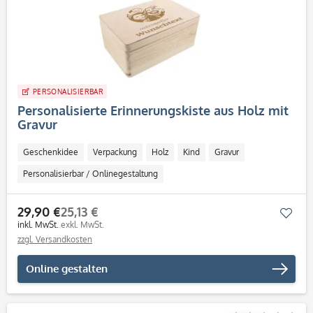
PERSONALISIERBAR
Personalisierte Erinnerungskiste aus Holz mit
Gravur
Geschenkidee
Verpackung
Holz
Kind
Gravur
Personalisierbar / Onlinegestaltung
29,90 €
25,13 €
Mer
inkl. MwSt.
exkl. MwSt.
zzgl. Versandkosten
Online gestalten