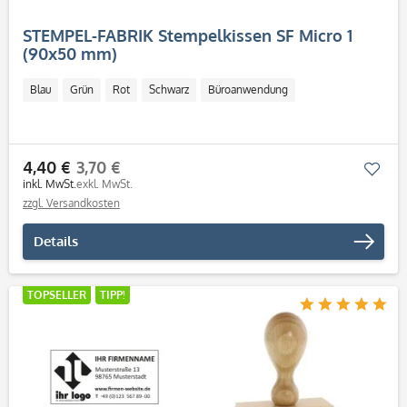
STEMPEL-FABRIK Stempelkissen SF Micro 1
(90x50 mm)
Blau
Grün
Rot
Schwarz
Büroanwendung
4,40 €
3,70 €
Mer
inkl. MwSt.
exkl. MwSt.
zzgl. Versandkosten
Details
TOPSELLER
TIPP!