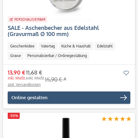
PERSONALISIERBAR
SALE - Aschenbecher aus Edelstahl
(Gravurmaß Ø 100 mm)
Geschenkidee
Vatertag
Küche & Haushalt
Edelstahl
Gravur
Personalisierbar / Onlinegestaltung
13,90 €
11,68 €
Mer
inkl. MwSt.
exkl. MwSt.
15,90 € *
zzgl. Versandkosten
Online gestalten
-50%