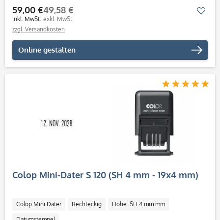
59,00 €
49,58 €
Mer
inkl. MwSt.
exkl. MwSt.
zzgl. Versandkosten
Online gestalten
Colop Mini-Dater S 120 (SH 4 mm - 19x4 mm)
Colop Mini Dater
Rechteckig
Höhe: SH 4 mm mm
Datumstempel