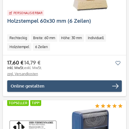
PERSONALISIERBAR
Holzstempel 60x30 mm (6 Zeilen)
Rechteckig
Breite: 60 mm
Höhe: 30 mm
Individuell
Holzstempel
6 Zeilen
17,60 €
14,79 €
Mer
inkl. MwSt.
exkl. MwSt.
zzgl. Versandkosten
Online gestalten
TOPSELLER
TIPP!