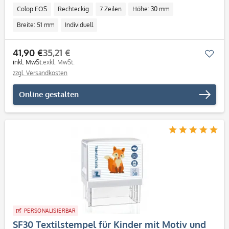
Colop EOS
Rechteckig
7 Zeilen
Höhe: 30 mm
Breite: 51 mm
Individuell
41,90 €
35,21 €
Mer
inkl. MwSt.
exkl. MwSt.
zzgl. Versandkosten
Online gestalten
PERSONALISIERBAR
SF30 Textilstempel für Kinder mit Motiv und