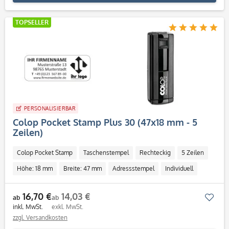
TOPSELLER
PERSONALISIERBAR
Colop Pocket Stamp Plus 30 (47x18 mm - 5
Zeilen)
Colop Pocket Stamp
Taschenstempel
Rechteckig
5 Zeilen
Höhe: 18 mm
Breite: 47 mm
Adressstempel
Individuell
16,70 €
14,03 €
Mer
ab
ab
inkl. MwSt.
exkl. MwSt.
zzgl. Versandkosten