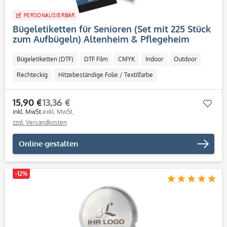
PERSONALISIERBAR
Bügeletiketten für Senioren (Set mit 225 Stück
zum Aufbügeln) Altenheim & Pflegeheim
Bügeletiketten (DTF)
DTF Film
CMYK
Indoor
Outdoor
Rechteckig
Hitzebeständige Folie / Textilfarbe
15,90 €
13,36 €
Mer
inkl. MwSt.
exkl. MwSt.
zzgl. Versandkosten
Online gestalten
-12%