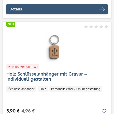
Details
NEU
PERSONALISIERBAR
Holz Schlüsselanhänger mit Gravur –
individuell gestalten
Schlüsselanhänger
Holz
Personalisierbar / Onlinegestaltung
5,90 €
4,96 €
Mer