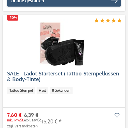
Online gestalten
-50%
SALE - Ladot Starterset (Tattoo-Stempelkissen
& Body-Tinte)
Tattoo Stempel
Haut
8 Sekunden
7,60 €
6,39 €
Mer
inkl. MwSt.
exkl. MwSt.
15,20 € *
zzgl. Versandkosten