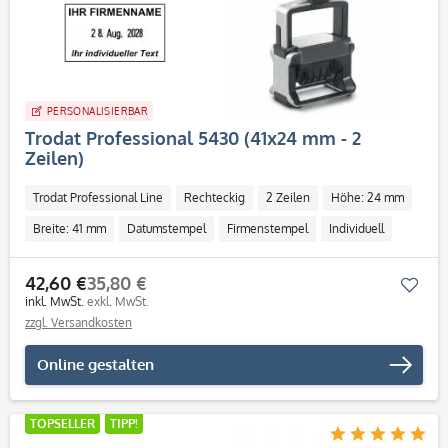
PERSONALISIERBAR
Trodat Professional 5430 (41x24 mm - 2
Zeilen)
Trodat Professional Line
Rechteckig
2 Zeilen
Höhe: 24 mm
Breite: 41 mm
Datumstempel
Firmenstempel
Individuell
42,60 €
35,80 €
Mer
inkl. MwSt.
exkl. MwSt.
zzgl. Versandkosten
Online gestalten
TOPSELLER
TIPP!