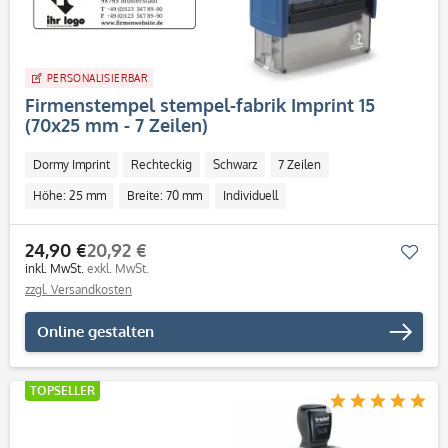
PERSONALISIERBAR
Firmenstempel stempel-fabrik Imprint 15
(70x25 mm - 7 Zeilen)
Dormy Imprint
Rechteckig
Schwarz
7 Zeilen
Höhe: 25 mm
Breite: 70 mm
Individuell
24,90 €
20,92 €
Mer
inkl. MwSt.
exkl. MwSt.
zzgl. Versandkosten
Online gestalten
TOPSELLER