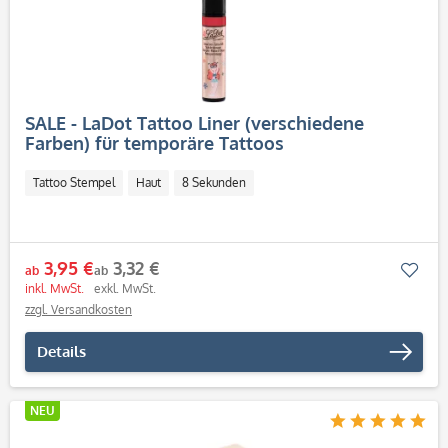
SALE - LaDot Tattoo Liner (verschiedene
Farben) für temporäre Tattoos
Tattoo Stempel
Haut
8 Sekunden
3,95 €
3,32 €
Mer
ab
ab
inkl. MwSt.
exkl. MwSt.
zzgl. Versandkosten
Details
NEU