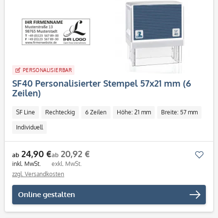
PERSONALISIERBAR
SF40 Personalisierter Stempel 57x21 mm (6
Zeilen)
SF Line
Rechteckig
6 Zeilen
Höhe: 21 mm
Breite: 57 mm
Individuell
24,90 €
20,92 €
Mer
ab
ab
inkl. MwSt.
exkl. MwSt.
zzgl. Versandkosten
Online gestalten