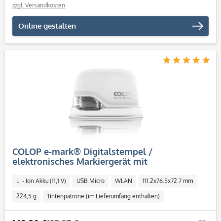
zzgl. Versandkosten
Online gestalten
COLOP e-mark® Digitalstempel /
elektronisches Markiergerät mit
mehrfarbigem Abdruck
Li - Ion Akku (11,1 V)
USB Micro
WLAN
111.2x76.5x72.7 mm
224,5 g
Tintenpatrone (im Lieferumfang enthalten)
Tintenstrahldruckkopf CMY
600 dpi
App für iOS und Android