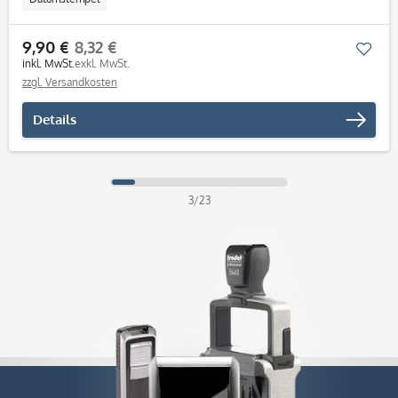
9,90 €
8,32 €
Mer
inkl. MwSt.
exkl. MwSt.
zzgl. Versandkosten
Details
3/23