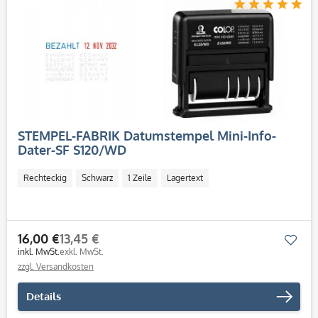
STEMPEL-FABRIK Datumstempel Mini-Info-
Dater-SF S120/WD
Rechteckig
Schwarz
1 Zeile
Lagertext
16,00 €
13,45 €
Mer
inkl. MwSt.
exkl. MwSt.
zzgl. Versandkosten
Details