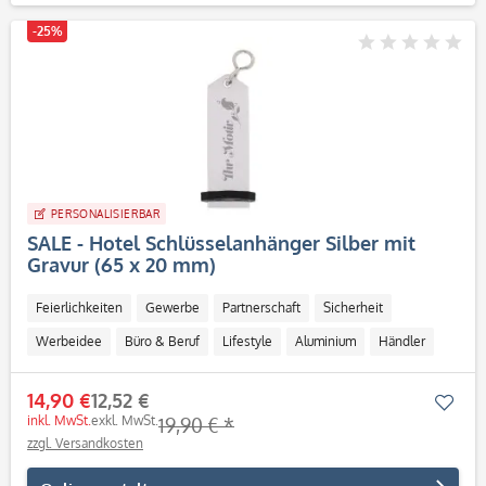
-25%
PERSONALISIERBAR
SALE - Hotel Schlüsselanhänger Silber mit
Gravur (65 x 20 mm)
Feierlichkeiten
Gewerbe
Partnerschaft
Sicherheit
Werbeidee
Büro & Beruf
Lifestyle
Aluminium
Händler
Institutionen
Paare
Gravur
14,90 €
12,52 €
Mer
Personalisierbar / Onlinegestaltung
inkl. MwSt.
exkl. MwSt.
19,90 € *
zzgl. Versandkosten