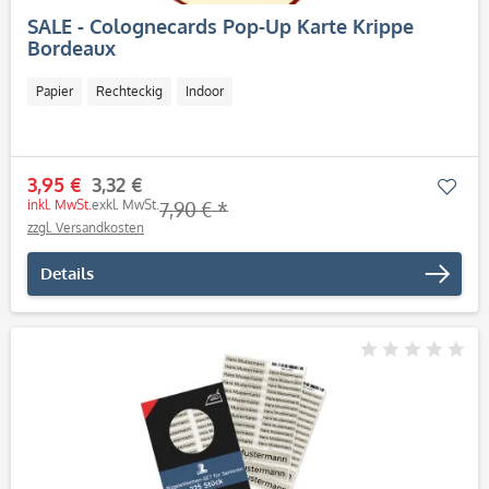
SALE - Colognecards Pop-Up Karte Krippe
Bordeaux
Papier
Rechteckig
Indoor
3,95 €
3,32 €
Mer
inkl. MwSt.
exkl. MwSt.
7,90 € *
zzgl. Versandkosten
Details