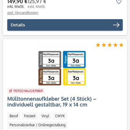
149,90 €
125,97 €
Mer
Desktop Software
inkl. MwSt.
exkl. MwSt.
zzgl. Versandkosten
Details
PERSONALISIERBAR
Mülltonnenaufkleber Set (4 Stück) –
individuell gestaltbar, 19 x 14 cm
Beruf
Freizeit
Vinyl
CMYK
Personalisierbar / Onlinegestaltung