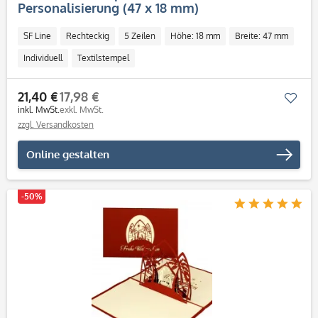
Personalisierung (47 x 18 mm)
SF Line
Rechteckig
5 Zeilen
Höhe: 18 mm
Breite: 47 mm
Individuell
Textilstempel
21,40 €
17,98 €
Mer
inkl. MwSt.
exkl. MwSt.
zzgl. Versandkosten
Online gestalten
-50%