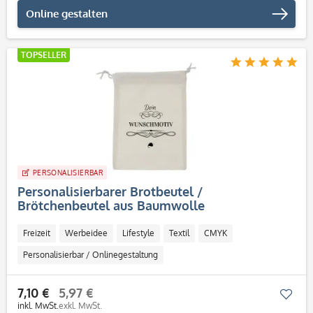
Online gestalten
TOPSELLER
PERSONALISIERBAR
Personalisierbarer Brotbeutel /
Brötchenbeutel aus Baumwolle
Freizeit
Werbeidee
Lifestyle
Textil
CMYK
Personalisierbar / Onlinegestaltung
7,10 €
5,97 €
Mer
inkl. MwSt.
exkl. MwSt.