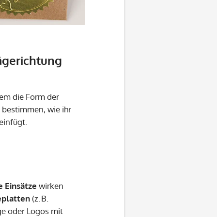
ägerichtung
lem die Form der
n bestimmen, wie ihr
einfügt.
 Einsätze
wirken
eplatten
(z. B.
üge oder Logos mit