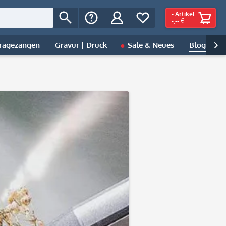
-
Artikel
-,-- €
rägezangen
Gravur | Druck
Sale & Neues
Blog
H
