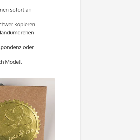
nen sofort an
schwer kopieren
m Handumdrehen
espondenz oder
ach Modell