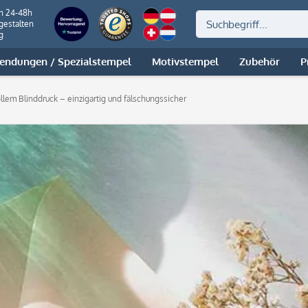
on 24-48h
gestalten
g
ndungen / Spezialstempel
Motivstempel
Zubehör
P
llem Blinddruck – einzigartig und fälschungssicher