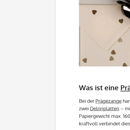
Was ist eine
Pr
Bei der
Prägezange
han
zwei
Delrinplatten
– mi
Papiergewicht max. 160
kraftvoll verbindet die