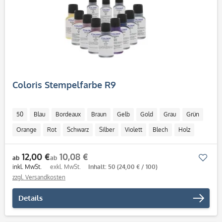
Coloris Stempelfarbe R9
50
Blau
Bordeaux
Braun
Gelb
Gold
Grau
Grün
Orange
Rot
Schwarz
Silber
Violett
Blech
Holz
Kunststoff
Metall
ab 50 ml
12,00 €
10,08 €
Mer
ab
ab
inkl. MwSt.
exkl. MwSt.
Inhalt: 50
(24,00 € / 100)
zzgl. Versandkosten
Details