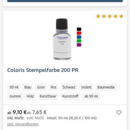
Coloris Stempelfarbe 200 PR
50 ml
Blau
Grün
Rot
Schwarz
Violett
Baumwolle
Gummi
Holz
Kunstfaser
Kunststoff
ab 50 ml
9,10 €
7,65 €
Mer
ab
ab
inkl. MwSt.
exkl. MwSt.
Inhalt: 50 ml
(18,20 € / 100 ml)
zzgl. Versandkosten