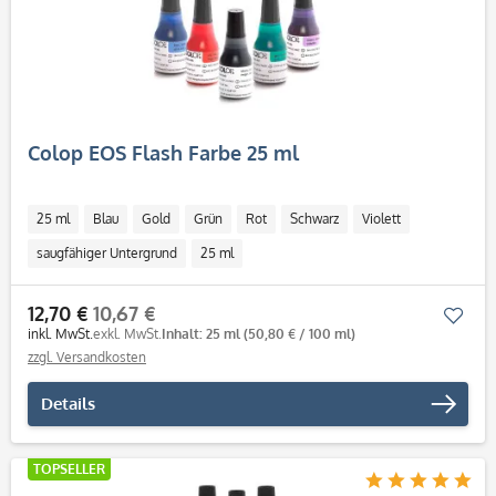
Colop EOS Flash Farbe 25 ml
25 ml
Blau
Gold
Grün
Rot
Schwarz
Violett
saugfähiger Untergrund
25 ml
12,70 €
10,67 €
Mer
inkl. MwSt.
exkl. MwSt.
Inhalt: 25 ml
(50,80 € / 100 ml)
zzgl. Versandkosten
Details
TOPSELLER