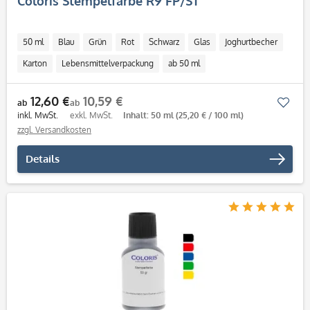
Coloris Stempelfarbe R9 FP/ST
50 ml
Blau
Grün
Rot
Schwarz
Glas
Joghurtbecher
Karton
Lebensmittelverpackung
ab 50 ml
12,60 €
10,59 €
Mer
ab
ab
inkl. MwSt.
exkl. MwSt.
Inhalt: 50 ml
(25,20 € / 100 ml)
zzgl. Versandkosten
Details