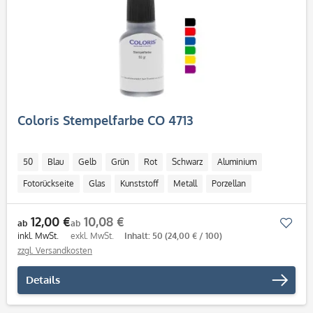
Coloris Stempelfarbe CO 4713
50
Blau
Gelb
Grün
Rot
Schwarz
Aluminium
Fotorückseite
Glas
Kunststoff
Metall
Porzellan
ab 50 ml
12,00 €
10,08 €
Mer
ab
ab
inkl. MwSt.
exkl. MwSt.
Inhalt: 50
(24,00 € / 100)
zzgl. Versandkosten
Details