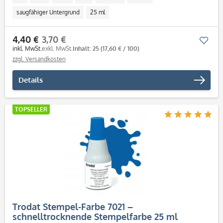
saugfähiger Untergrund
25 ml
4,40 €
3,70 €
Mer
inkl. MwSt.
exkl. MwSt.
Inhalt: 25
(17,60 € / 100)
zzgl. Versandkosten
Details
TOPSELLER
Trodat Stempel-Farbe 7021 –
schnelltrocknende Stempelfarbe 25 ml