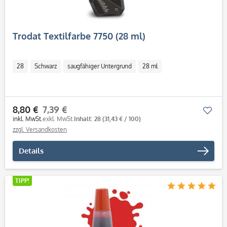
Trodat Textilfarbe 7750 (28 ml)
28
Schwarz
saugfähiger Untergrund
28 ml
8,80 €
7,39 €
Mer
inkl. MwSt.
exkl. MwSt.
Inhalt: 28
(31,43 € / 100)
zzgl. Versandkosten
Details
TIPP!