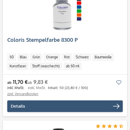
Coloris Stempelfarbe 8300 P
50
Blau
Grün
Orange
Rot
Schwarz
Baumwolle
Kunstfaser
Stoff (waschecht)
ab 50 ml
11,70 €
9,83 €
Mer
ab
ab
inkl. MwSt.
exkl. MwSt.
Inhalt: 50
(23,40 € / 100)
zzgl. Versandkosten
Details