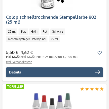
Colop schnelltrocknende Stempelfarbe 802
(25 ml)
25 ml
Blau
Grün
Rot
Schwarz
nichtsaugfähiger Untergrund
25 ml
5,50 €
4,62 €
Mer
inkl. MwSt.
exkl. MwSt.
Inhalt: 25 ml
(22,00 € / 100 ml)
zzgl. Versandkosten
Details
TOPSELLER