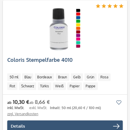
Coloris Stempelfarbe 4010
50 ml
Blau
Bordeaux
Braun
Gelb
Grün
Rosa
Rot
Schwarz
Türkis
Weiß
Papier
Pappe
saugfähiger Untergrund
ab 50 ml
10,30 €
8,66 €
Mer
ab
ab
inkl. MwSt.
exkl. MwSt.
Inhalt: 50 ml
(20,60 € / 100 ml)
zzgl. Versandkosten
Details