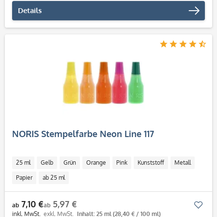
Details
NORIS Stempelfarbe Neon Line 117
25 ml
Gelb
Grün
Orange
Pink
Kunststoff
Metall
Papier
ab 25 ml
7,10 €
5,97 €
Mer
ab
ab
inkl. MwSt.
exkl. MwSt.
Inhalt: 25 ml
(28,40 € / 100 ml)