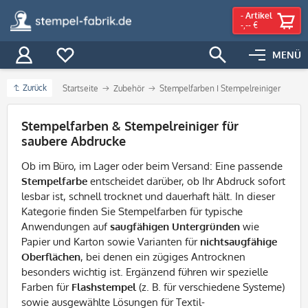
-
Artikel
-,-- €
MENÜ
Zurück
Startseite
Zubehör
Stempelfarben I Stempelreiniger
Filter
Stempelfarben & Stempelreiniger für
saubere Abdrucke
Ob im Büro, im Lager oder beim Versand: Eine passende
Stempelfarbe
entscheidet darüber, ob Ihr Abdruck sofort
lesbar ist, schnell trocknet und dauerhaft hält. In dieser
Kategorie finden Sie Stempelfarben für typische
Anwendungen auf
saugfähigen Untergründen
wie
Papier und Karton sowie Varianten für
nichtsaugfähige
Oberflächen
, bei denen ein zügiges Antrocknen
besonders wichtig ist. Ergänzend führen wir spezielle
Farben für
Flashstempel
(z. B. für verschiedene Systeme)
sowie ausgewählte Lösungen für Textil-