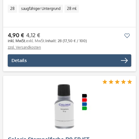
28
saugfähiger Untergrund
28 ml
4,90 €
4,12 €
Mer
inkl. MwSt.
exkl. MwSt.
Inhalt: 28
(17,50 € / 100)
zzgl. Versandkosten
Details