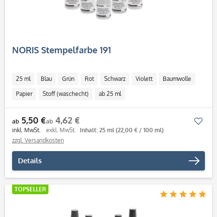
NORIS Stempelfarbe 191
25 ml
Blau
Grün
Rot
Schwarz
Violett
Baumwolle
Papier
Stoff (waschecht)
ab 25 ml
5,50 €
4,62 €
Mer
ab
ab
inkl. MwSt.
exkl. MwSt.
Inhalt: 25 ml
(22,00 € / 100 ml)
zzgl. Versandkosten
Details
TOPSELLER