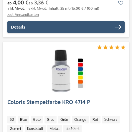
4,00 €
3,36 €
Mer
ab
ab
inkl. MwSt.
exkl. MwSt.
Inhalt: 25 ml
(16,00 € / 100 ml)
zzgl. Versandkosten
Details
Coloris Stempelfarbe KRO 4714 P
50
Blau
Gelb
Grau
Grün
Orange
Rot
Schwarz
Gummi
Kunststoff
Metall
ab 50 ml