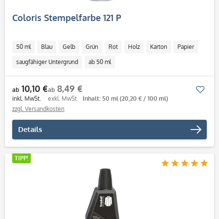
Coloris Stempelfarbe 121 P
50 ml
Blau
Gelb
Grün
Rot
Holz
Karton
Papier
saugfähiger Untergrund
ab 50 ml
10,10 €
8,49 €
Mer
ab
ab
inkl. MwSt.
exkl. MwSt.
Inhalt: 50 ml
(20,20 € / 100 ml)
zzgl. Versandkosten
Details
TIPP!