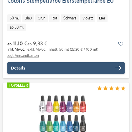
Coloris Stempelfarbe Eierstempelfarbe EU
50 ml
Blau
Grün
Rot
Schwarz
Violett
Eier
ab 50 ml
11,10 €
9,33 €
Mer
ab
ab
inkl. MwSt.
exkl. MwSt.
Inhalt: 50 ml
(22,20 € / 100 ml)
zzgl. Versandkosten
Details
TOPSELLER