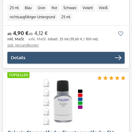
25 ml
Blau
Grün
Rot
Schwarz
Violett
Weiß
nichtsaugfähiger Untergrund
25 ml
4,90 €
4,12 €
Mer
ab
ab
inkl. MwSt.
exkl. MwSt.
Inhalt: 25 ml
(19,60 € / 100 ml)
zzgl. Versandkosten
Details
TOPSELLER