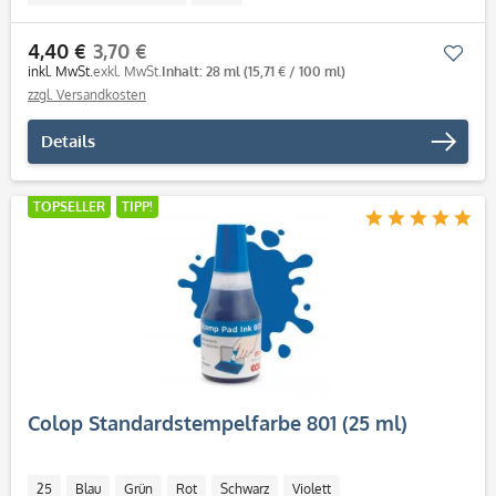
4,40 €
3,70 €
Mer
inkl. MwSt.
exkl. MwSt.
Inhalt: 28 ml
(15,71 € / 100 ml)
zzgl. Versandkosten
Details
TOPSELLER
TIPP!
Colop Standardstempelfarbe 801 (25 ml)
25
Blau
Grün
Rot
Schwarz
Violett