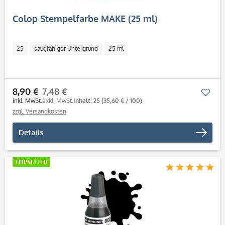
Colop Stempelfarbe MAKE (25 ml)
25
saugfähiger Untergrund
25 ml
8,90 €
7,48 €
Mer
inkl. MwSt.
exkl. MwSt.
Inhalt: 25
(35,60 € / 100)
zzgl. Versandkosten
Details
TOPSELLER