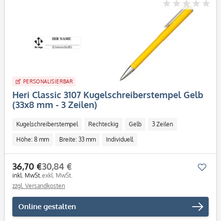
PERSONALISIERBAR
Heri Classic 3107 Kugelschreiberstempel Gelb
(33x8 mm - 3 Zeilen)
Kugelschreiberstempel
Rechteckig
Gelb
3 Zeilen
Höhe: 8 mm
Breite: 33 mm
Individuell
36,70 €
30,84 €
Mer
inkl. MwSt.
exkl. MwSt.
zzgl. Versandkosten
Online gestalten