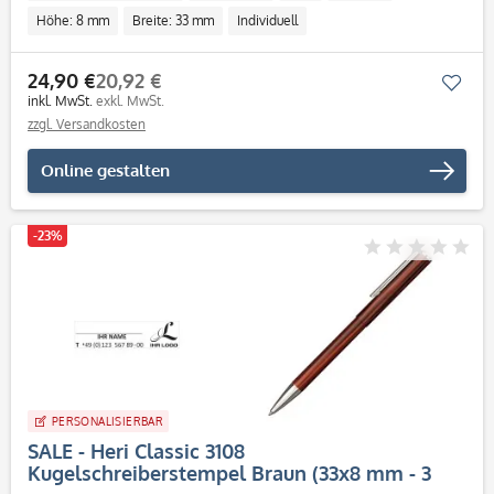
Höhe: 8 mm
Breite: 33 mm
Individuell
24,90 €
20,92 €
Mer
inkl. MwSt.
exkl. MwSt.
zzgl. Versandkosten
Online gestalten
-23%
PERSONALISIERBAR
SALE - Heri Classic 3108
Kugelschreiberstempel Braun (33x8 mm - 3