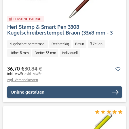
PERSONALISIERBAR
Heri Stamp & Smart Pen 3308
Kugelschreiberstempel Braun (33x8 mm - 3
Zeilen)
Kugelschreiberstempel
Rechteckig
Braun
3 Zeilen
Höhe: 8 mm
Breite: 33 mm
Individuell
36,70 €
30,84 €
Mer
inkl. MwSt.
exkl. MwSt.
zzgl. Versandkosten
Online gestalten