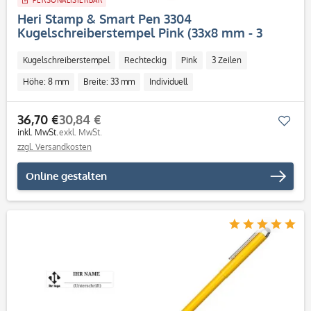
PERSONALISIERBAR
Heri Stamp & Smart Pen 3304
Kugelschreiberstempel Pink (33x8 mm - 3
Zeilen)
Kugelschreiberstempel
Rechteckig
Pink
3 Zeilen
Höhe: 8 mm
Breite: 33 mm
Individuell
36,70 €
30,84 €
Mer
inkl. MwSt.
exkl. MwSt.
zzgl. Versandkosten
Online gestalten