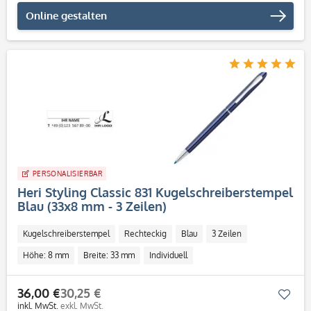
Online gestalten
PERSONALISIERBAR
Heri Styling Classic 831 Kugelschreiberstempel
Blau (33x8 mm - 3 Zeilen)
Kugelschreiberstempel
Rechteckig
Blau
3 Zeilen
Höhe: 8 mm
Breite: 33 mm
Individuell
36,00 €
30,25 €
Mer
inkl. MwSt.
exkl. MwSt.