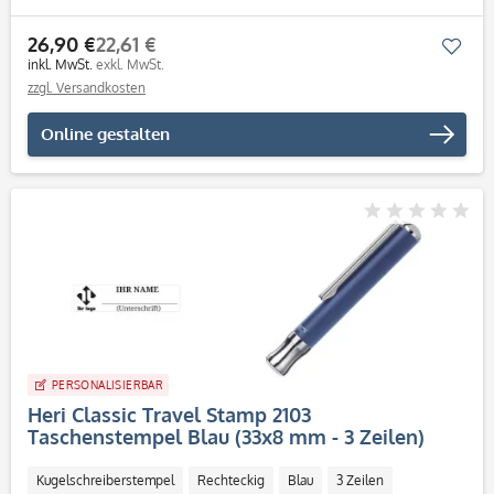
26,90 €
22,61 €
Mer
inkl. MwSt.
exkl. MwSt.
zzgl. Versandkosten
Online gestalten
PERSONALISIERBAR
Heri Classic Travel Stamp 2103
Taschenstempel Blau (33x8 mm - 3 Zeilen)
Kugelschreiberstempel
Rechteckig
Blau
3 Zeilen