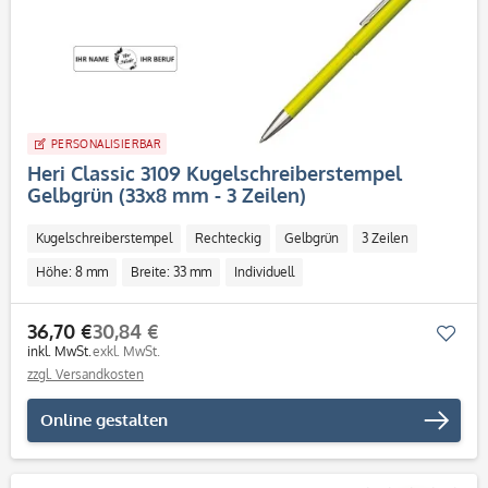
PERSONALISIERBAR
Heri Classic 3109 Kugelschreiberstempel
Gelbgrün (33x8 mm - 3 Zeilen)
Kugelschreiberstempel
Rechteckig
Gelbgrün
3 Zeilen
Höhe: 8 mm
Breite: 33 mm
Individuell
36,70 €
30,84 €
Mer
inkl. MwSt.
exkl. MwSt.
zzgl. Versandkosten
Online gestalten