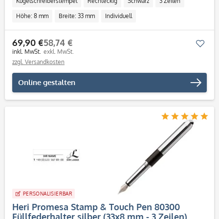
Kugelschreiberstempel
Rechteckig
Schwarz
3 Zeilen
Höhe: 8 mm
Breite: 33 mm
Individuell
69,90 €
58,74 €
Mer
inkl. MwSt.
exkl. MwSt.
zzgl. Versandkosten
Online gestalten
PERSONALISIERBAR
Heri Promesa Stamp & Touch Pen 80300
Füllfederhalter silber (33x8 mm - 3 Zeilen)