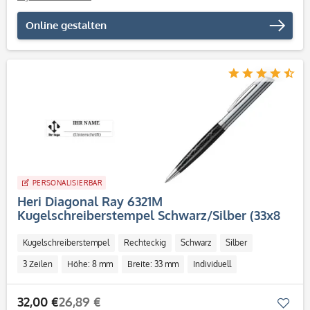
Online gestalten
PERSONALISIERBAR
Heri Diagonal Ray 6321M
Kugelschreiberstempel Schwarz/Silber (33x8
mm - 3 Zeilen)
Kugelschreiberstempel
Rechteckig
Schwarz
Silber
3 Zeilen
Höhe: 8 mm
Breite: 33 mm
Individuell
32,00 €
26,89 €
Mer