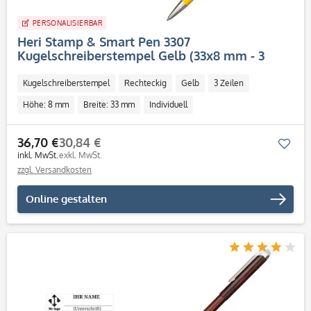
PERSONALISIERBAR
Heri Stamp & Smart Pen 3307
Kugelschreiberstempel Gelb (33x8 mm - 3
Zeilen)
Kugelschreiberstempel
Rechteckig
Gelb
3 Zeilen
Höhe: 8 mm
Breite: 33 mm
Individuell
36,70 €
30,84 €
Mer
inkl. MwSt.
exkl. MwSt.
zzgl. Versandkosten
Online gestalten