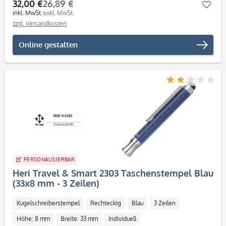
32,00 €
26,89 €
Mer
inkl. MwSt.
exkl. MwSt.
zzgl. Versandkosten
Online gestalten
PERSONALISIERBAR
Heri Travel & Smart 2303 Taschenstempel Blau
(33x8 mm - 3 Zeilen)
Kugelschreiberstempel
Rechteckig
Blau
3 Zeilen
Höhe: 8 mm
Breite: 33 mm
Individuell