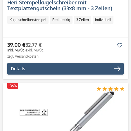
Heri Stempelkugelschreiber mit
Textplattengutschein (33x8 mm - 3 Zeilen)
Kugelschreiberstempel
Rechteckig
3 Zeilen
Individuell
39,00 €
32,77 €
Mer
inkl. MwSt.
exkl. MwSt.
zzgl. Versandkosten
Details
-36%