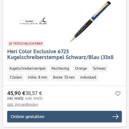
PERSONALISIERBAR
Heri Color Exclusive 6723
Kugelschreiberstempel Schwarz/Blau (33x8
mm - 3 Zeilen)
Kugelschreiberstempel
Rechteckig
Orange
Schwarz
3 Zeilen
Höhe: 8 mm
Breite: 33 mm
Individuell
45,90 €
38,57 €
Mer
inkl. MwSt.
exkl. MwSt.
zzgl. Versandkosten
Online gestalten