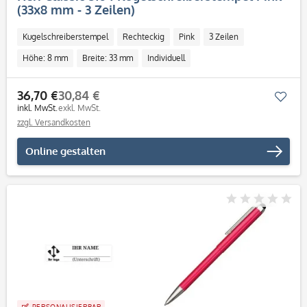
(33x8 mm - 3 Zeilen)
Kugelschreiberstempel
Rechteckig
Pink
3 Zeilen
Höhe: 8 mm
Breite: 33 mm
Individuell
36,70 €
30,84 €
Mer
inkl. MwSt.
exkl. MwSt.
zzgl. Versandkosten
Online gestalten