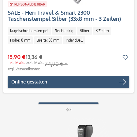
PERSONALISIERBAR
SALE - Heri Travel & Smart 2300
Taschenstempel Silber (33x8 mm - 3 Zeilen)
Kugelschreiberstempel
Rechteckig
Silber
3 Zeilen
Höhe: 8 mm
Breite: 33 mm
Individuell
15,90 €
13,36 €
Mer
inkl. MwSt.
exkl. MwSt.
24,90 € *
zzgl. Versandkosten
Online gestalten
3/3