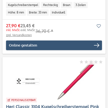
Zeilen)
Kugelschreiberstempel
Rechteckig
Braun
3 Zeilen
Höhe: 8 mm
Breite: 33 mm
Individuell
27,90 €
23,45 €
Mer
inkl. MwSt.
exkl. MwSt.
36,70 € *
zzgl. Versandkosten
Online gestalten
PERSONALISIERBAR
Heri Classic 3104 Kugelschreiberstempel Pink