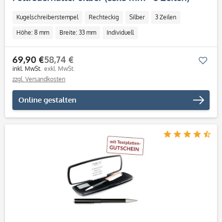
Kugelschreiberstempel
Rechteckig
Silber
3 Zeilen
Höhe: 8 mm
Breite: 33 mm
Individuell
69,90 €
58,74 €
Mer
inkl. MwSt.
exkl. MwSt.
zzgl. Versandkosten
Online gestalten