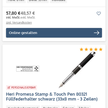
57,80 €
48,57 €
Mer
inkl. MwSt.
exkl. MwSt.
zzgl. Versandkosten
Online gestalten
PERSONALISIERBAR
Heri Promesa Stamp & Touch Pen 80321
Füllfederhalter schwarz (33x8 mm - 3 Zeilen)