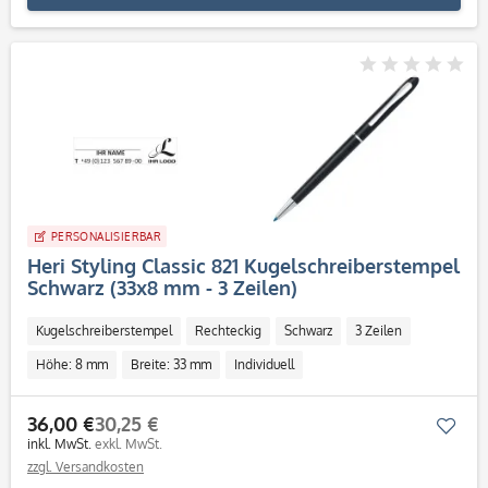
PERSONALISIERBAR
Heri Styling Classic 821 Kugelschreiberstempel
Schwarz (33x8 mm - 3 Zeilen)
Kugelschreiberstempel
Rechteckig
Schwarz
3 Zeilen
Höhe: 8 mm
Breite: 33 mm
Individuell
36,00 €
30,25 €
Mer
inkl. MwSt.
exkl. MwSt.
zzgl. Versandkosten