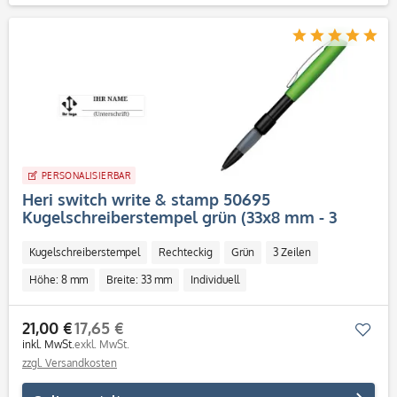
PERSONALISIERBAR
Heri switch write & stamp 50695
Kugelschreiberstempel grün (33x8 mm - 3
Zeilen)
Kugelschreiberstempel
Rechteckig
Grün
3 Zeilen
Höhe: 8 mm
Breite: 33 mm
Individuell
21,00 €
17,65 €
Mer
inkl. MwSt.
exkl. MwSt.
zzgl. Versandkosten