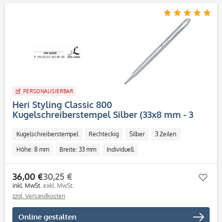
PERSONALISIERBAR
Heri Styling Classic 800
Kugelschreiberstempel Silber (33x8 mm - 3
Zeilen)
Kugelschreiberstempel
Rechteckig
Silber
3 Zeilen
Höhe: 8 mm
Breite: 33 mm
Individuell
36,00 €
30,25 €
Mer
inkl. MwSt.
exkl. MwSt.
zzgl. Versandkosten
Online gestalten