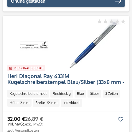
Online gestalten
PERSONALISIERBAR
Heri Diagonal Ray 6331M
Kugelschreiberstempel Blau/Silber (33x8 mm -
3 Zeilen)
Kugelschreiberstempel
Rechteckig
Blau
Silber
3 Zeilen
Höhe: 8 mm
Breite: 33 mm
Individuell
32,00 €
26,89 €
Mer
inkl. MwSt.
exkl. MwSt.
zzgl. Versandkosten