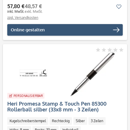
57,80 €
48,57 €
Mer
inkl. MwSt.
exkl. MwSt.
zzgl. Versandkosten
Online gestalten
PERSONALISIERBAR
Heri Promesa Stamp & Touch Pen 85300
Rollerball silber (33x8 mm - 3 Zeilen)
Kugelschreiberstempel
Rechteckig
Silber
3 Zeilen
Höhe: 8 mm
Breite: 33 mm
Individuell