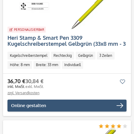
PERSONALISIERBAR
Heri Stamp & Smart Pen 3309
Kugelschreiberstempel Gelbgrün (33x8 mm - 3
Zeilen)
Kugelschreiberstempel
Rechteckig
Gelbgrün
3 Zeilen
Höhe: 8 mm
Breite: 33 mm
Individuell
36,70 €
30,84 €
Mer
inkl. MwSt.
exkl. MwSt.
zzgl. Versandkosten
Online gestalten