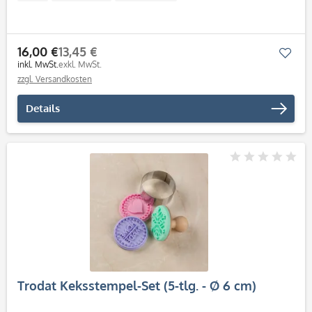
16,00 €
13,45 €
Mer
inkl. MwSt.
exkl. MwSt.
zzgl. Versandkosten
Details
Trodat Keksstempel-Set (5-tlg. - Ø 6 cm)