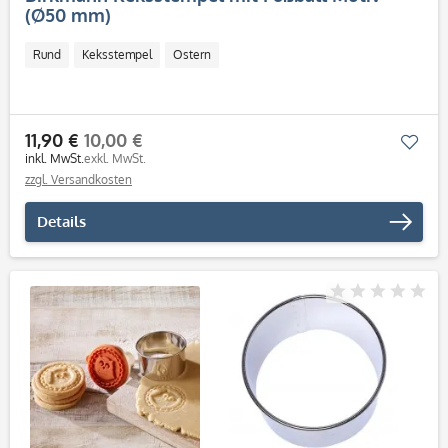
(Ø50 mm)
Rund
Keksstempel
Ostern
11,90 €
10,00 €
Mer
inkl. MwSt.
exkl. MwSt.
zzgl. Versandkosten
Details