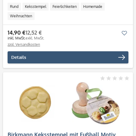
Rund
Keksstempel
Feierlichkeiten
Homemade
Weihnachten
14,90 €
12,52 €
Mer
inkl. MwSt.
exkl. MwSt.
zzgl. Versandkosten
Details
Birkmann Keksstempel mit Fußball Motiv