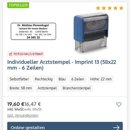
TOPSELLER
PERSONALISIERBAR
Individueller Arztstempel - Imprint 13 (58x22
mm - 6 Zeilen)
Selbstfärber
Rechteckig
Blau
6 Zeilen
Höhe: 22 mm
Breite: 58 mm
Arztstempel
Branchenstempel
19,60 €
16,47 €
Mer
inkl. MwSt.
exkl. MwSt.
zzgl. Versandkosten
Online gestalten