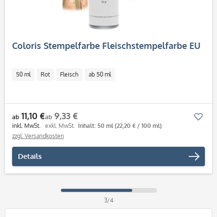
Coloris Stempelfarbe Fleischstempelfarbe EU
50 ml
Rot
Fleisch
ab 50 ml
11,10 €
9,33 €
Mer
ab
ab
inkl. MwSt.
exkl. MwSt.
Inhalt: 50 ml
(22,20 € / 100 ml)
zzgl. Versandkosten
Details
3/4