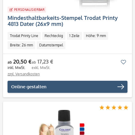
PERSONALISIERBAR
Mindesthaltbarkeits-Stempel Trodat Printy
4813 Dater (26x9 mm)
Trodat Printy Line
Rechteckig
1 Zeile
Höhe: 9 mm
Breite: 26 mm
Datumstempel
20,50 €
17,23 €
Mer
ab
ab
inkl. MwSt.
exkl. MwSt.
zzgl. Versandkosten
Online gestalten