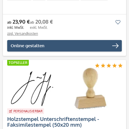
23,90 €
20,08 €
Mer
ab
ab
inkl. MwSt.
exkl. MwSt.
zzgl. Versandkosten
Online gestalten
TOPSELLER
PERSONALISIERBAR
Holzstempel Unterschriftenstempel -
Faksimilestempel (50x20 mm)