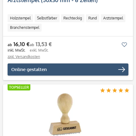
Arztstempel (50x30 mm - 6 Zeilen)
Holzstempel
Selbstfärber
Rechteckig
Rund
Arztstempel
Branchenstempel
16,10 €
13,53 €
Mer
ab
ab
inkl. MwSt.
exkl. MwSt.
zzgl. Versandkosten
Online gestalten
TOPSELLER