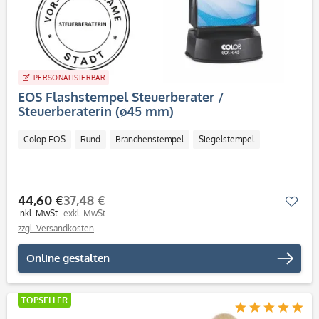
PERSONALISIERBAR
EOS Flashstempel Steuerberater /
Steuerberaterin (ø45 mm)
Colop EOS
Rund
Branchenstempel
Siegelstempel
44,60 €
37,48 €
Mer
inkl. MwSt.
exkl. MwSt.
zzgl. Versandkosten
Online gestalten
TOPSELLER