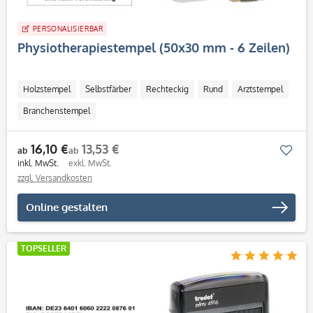
PERSONALISIERBAR
Physiotherapiestempel (50x30 mm - 6 Zeilen)
Holzstempel
Selbstfärber
Rechteckig
Rund
Arztstempel
Branchenstempel
16,10 €
13,53 €
Mer
ab
ab
inkl. MwSt.
exkl. MwSt.
zzgl. Versandkosten
Online gestalten
TOPSELLER