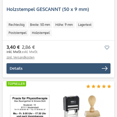
Holzstempel GESCANNT (50 x 9 mm)
Rechteckig
Breite: 50 mm
Höhe: 9 mm
Lagertext
Poststempel
Holzstempel
3,40 €
2,86 €
Mer
inkl. MwSt.
exkl. MwSt.
zzgl. Versandkosten
Details
TOPSELLER