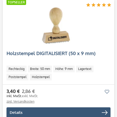
TOPSELLER
Holzstempel DIGITALISIERT (50 x 9 mm)
Rechteckig
Breite: 50 mm
Höhe: 9 mm
Lagertext
Poststempel
Holzstempel
3,40 €
2,86 €
Mer
inkl. MwSt.
exkl. MwSt.
zzgl. Versandkosten
Details