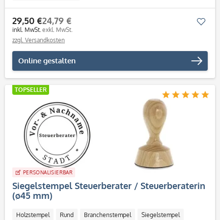
29,50 €
24,79 €
Mer
inkl. MwSt.
exkl. MwSt.
zzgl. Versandkosten
Online gestalten
TOPSELLER
PERSONALISIERBAR
Siegelstempel Steuerberater / Steuerberaterin
(ø45 mm)
Holzstempel
Rund
Branchenstempel
Siegelstempel