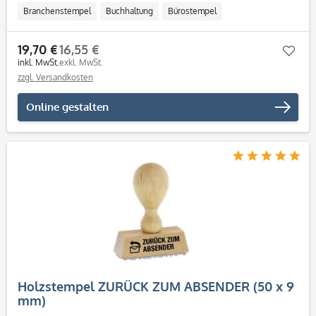
Branchenstempel
Buchhaltung
Bürostempel
19,70 €
16,55 €
Mer
inkl. MwSt.
exkl. MwSt.
zzgl. Versandkosten
Online gestalten
Holzstempel ZURÜCK ZUM ABSENDER (50 x 9
mm)