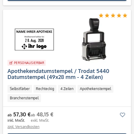
PERSONALISIERBAR
Apothekendatumstempel / Trodat 5440
Datumstempel (49x28 mm - 4 Zeilen)
Selbstfärber
Rechteckig
4 Zeilen
Apothekenstempel
Branchenstempel
57,30 €
48,15 €
Mer
ab
ab
inkl. MwSt.
exkl. MwSt.
zzgl. Versandkosten