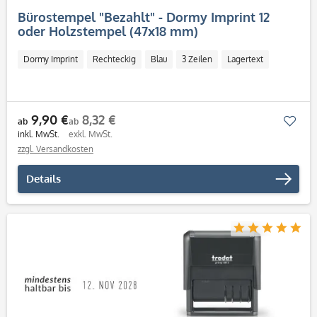
Bürostempel "Bezahlt" - Dormy Imprint 12
oder Holzstempel (47x18 mm)
Dormy Imprint
Rechteckig
Blau
3 Zeilen
Lagertext
9,90 €
8,32 €
Mer
ab
ab
inkl. MwSt.
exkl. MwSt.
zzgl. Versandkosten
Details