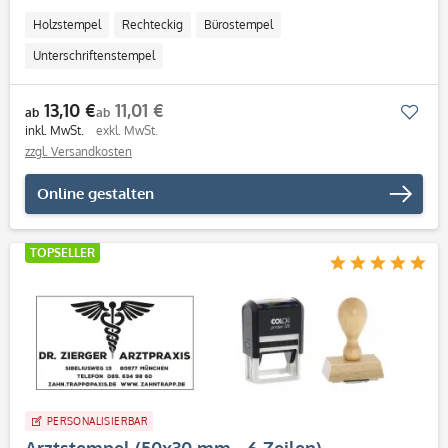
Holzstempel
Rechteckig
Bürostempel
Unterschriftenstempel
13,10 €
11,01 €
Mer
ab
ab
inkl. MwSt.
exkl. MwSt.
zzgl. Versandkosten
Online gestalten
TOPSELLER
PERSONALISIERBAR