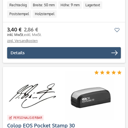
Rechteckig
Breite: 50 mm
Höhe: 9 mm
Lagertext
Poststempel
Holzstempel
3,40 €
2,86 €
Mer
inkl. MwSt.
exkl. MwSt.
zzgl. Versandkosten
Details
PERSONALISIERBAR
Colop EOS Pocket Stamp 30