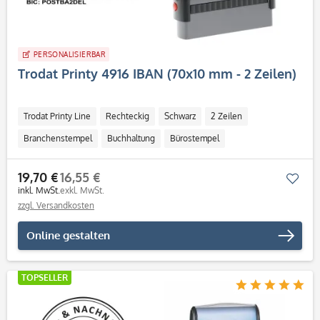
PERSONALISIERBAR
Trodat Printy 4916 IBAN (70x10 mm - 2 Zeilen)
Trodat Printy Line
Rechteckig
Schwarz
2 Zeilen
Branchenstempel
Buchhaltung
Bürostempel
19,70 €
16,55 €
Mer
inkl. MwSt.
exkl. MwSt.
zzgl. Versandkosten
Online gestalten
TOPSELLER