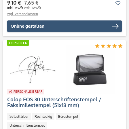
9,10 €
7,65 €
Mer
inkl. MwSt.
exkl. MwSt.
zzgl. Versandkosten
Online gestalten
TOPSELLER
PERSONALISIERBAR
Colop EOS 30 Unterschriftenstempel /
Faksimilestempel (51x18 mm)
Selbstfärber
Rechteckig
Bürostempel
Unterschriftenstempel