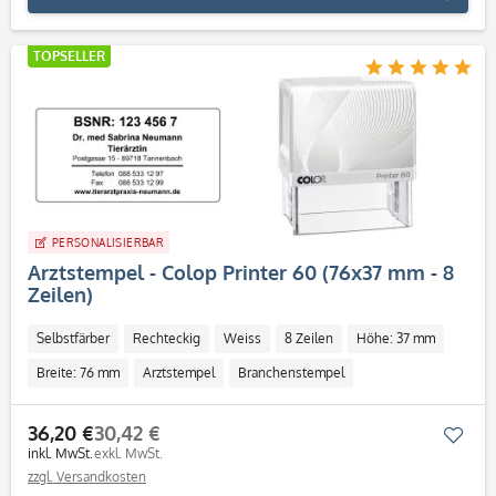
TOPSELLER
PERSONALISIERBAR
Arztstempel - Colop Printer 60 (76x37 mm - 8
Zeilen)
Selbstfärber
Rechteckig
Weiss
8 Zeilen
Höhe: 37 mm
Breite: 76 mm
Arztstempel
Branchenstempel
36,20 €
30,42 €
Mer
inkl. MwSt.
exkl. MwSt.
zzgl. Versandkosten