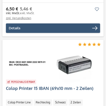
6,50 €
5,46 €
Mer
inkl. MwSt.
exkl. MwSt.
zzgl. Versandkosten
Details
PERSONALISIERBAR
Colop Printer 15 IBAN (69x10 mm - 2 Zeilen)
Colop Printer Line
Rechteckig
Schwarz
2 Zeilen