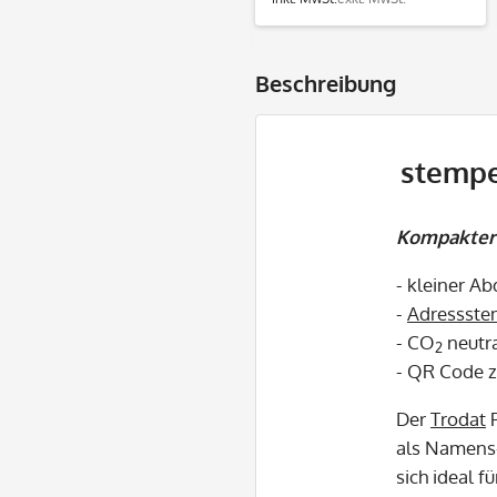
Beschreibung
stempe
Kompakter 
- kleiner A
-
Adressste
- CO
neutr
2
- QR Code 
Der
Trodat
P
als Namens
sich ideal f