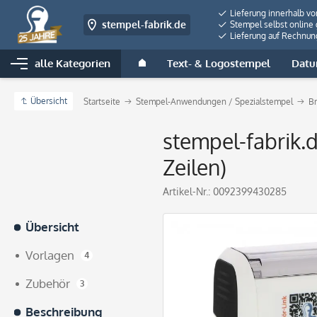
Lieferung innerhalb v
stempel-fabrik.de
Stempel selbst online 
Lieferung auf Rechnun
alle Kategorien
Text- & Logostempel
Datu
Übersicht
Startseite
Stempel-Anwendungen / Spezialstempel
B
stempel-fabrik.
Zeilen)
Artikel-Nr.:
0092399430285
Übersicht
Vorlagen
4
Zubehör
3
Beschreibung