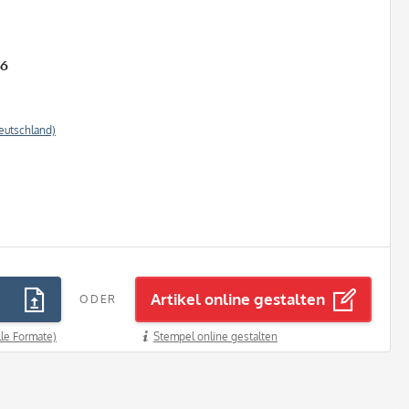
26
eutschland)
Artikel online gestalten
ODER
lle Formate)
Stempel online gestalten