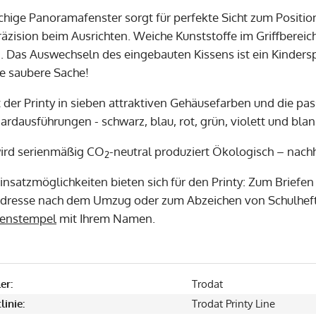
chige Panoramafenster sorgt für perfekte Sicht zum Positi
räzision beim Ausrichten. Weiche Kunststoffe im Griffberei
. Das Auswechseln des eingebauten Kissens ist ein Kindersp
ne saubere Sache!
st der Printy in sieben attraktiven Gehäusefarben und die p
rdausführungen - schwarz, blau, rot, grün, violett und blank
wird serienmäßig CO
-neutral produziert Ökologisch – nachh
2
Einsatzmöglichkeiten bieten sich für den Printy: Zum Briefe
dresse nach dem Umzug oder zum Abzeichen von Schulhefte
tenstempel
mit Ihrem Namen.
er:
Trodat
linie:
Trodat Printy Line