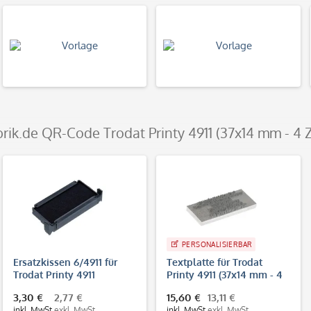
brik.de QR-Code Trodat Printy 4911 (37x14 mm - 4 Z
PERSONALISIERBAR
Ersatzkissen 6/4911 für
Textplatte für Trodat
Trodat Printy 4911
Printy 4911 (37x14 mm - 4
Zeilen)
3,30 €
2,77 €
15,60 €
13,11 €
inkl. MwSt.
exkl. MwSt.
inkl. MwSt.
exkl. MwSt.