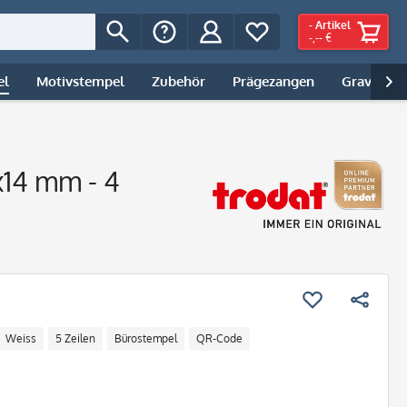
-
Artikel
-,-- €
el
Motivstempel
Zubehör
Prägezangen
Gravur | 

x14 mm - 4
Weiss
5 Zeilen
Bürostempel
QR-Code