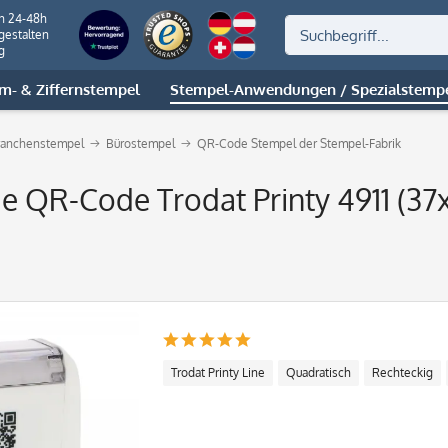
on 24-48h
gestalten
g
m- & Ziffernstempel
Stempel-Anwendungen / Spezialstemp
ranchenstempel
Bürostempel
QR-Code Stempel der Stempel-Fabrik
de QR-Code Trodat Printy 4911 (37
Trodat Printy Line
Quadratisch
Rechteckig