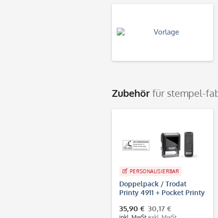
Zubehör
für stempel-fa
PERSONALISIERBAR
Doppelpack / Trodat
Printy 4911 + Pocket Printy
9511
35,90 €
30,17 €
inkl. MwSt.
exkl. MwSt.