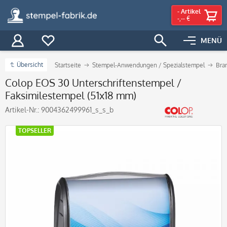
-
Artikel
-,-- €
MENÜ
Übersicht
Startseite
Stempel-Anwendungen / Spezialstempel
Bra
Colop EOS 30 Unterschriftenstempel /
Faksimilestempel (51x18 mm)
Artikel-Nr.:
9004362499961_s_s_b
TOPSELLER