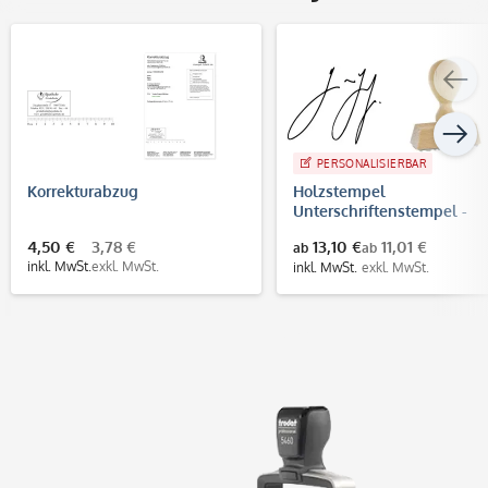
PERSONALISIERBAR
Korrekturabzug
Holzstempel
Unterschriftenstempel -
Faksimilestempel (50x20
4,50 €
3,78 €
13,10 €
11,01 €
ab
ab
mm)
inkl. MwSt.
exkl. MwSt.
inkl. MwSt.
exkl. MwSt.