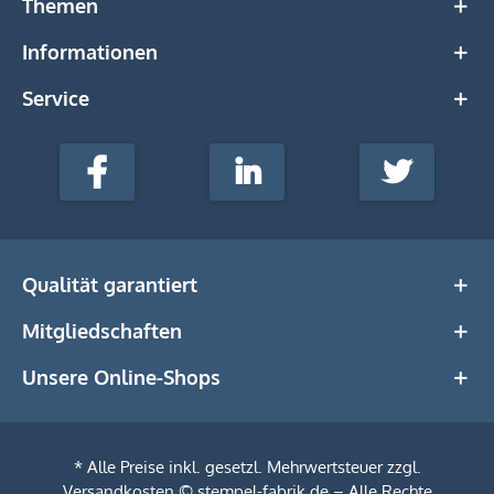
Themen
Informationen
Service
stempel-
fabrik.de
Facebook
LinkedIn
Twitter
@Social
Media
Qualität garantiert
Mitgliedschaften
Unsere Online-Shops
* Alle Preise inkl. gesetzl. Mehrwertsteuer zzgl.
Versandkosten
© stempel-fabrik.de – Alle Rechte