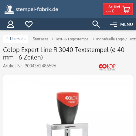
-
Artikel
-,-- €
MENÜ
Übersicht
Startseite
Text- & Logostempel
Individuelle Logo-/ Tex
Colop Expert Line R 3040 Textstempel (ø 40
mm - 6 Zeilen)
Artikel-Nr.:
9004362486596