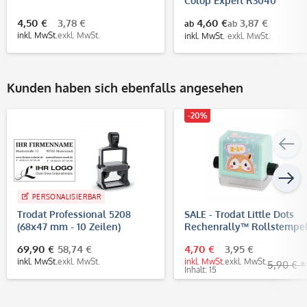
Colop Expert R3040
4,50 €
3,78 €
4,60 €
3,87 €
ab
ab
inkl. MwSt.
exkl. MwSt.
inkl. MwSt.
exkl. MwSt.
Kunden haben sich ebenfalls angesehen
-20%
PERSONALISIERBAR
Trodat Professional 5208
SALE - Trodat Little Dots
(68x47 mm - 10 Zeilen)
Rechenrally™ Rollstempe
Multiplizieren Rechnen
69,90 €
58,74 €
4,70 €
3,95 €
inkl. MwSt.
exkl. MwSt.
inkl. MwSt.
exkl. MwSt.
5,90 € *
Inhalt: 15