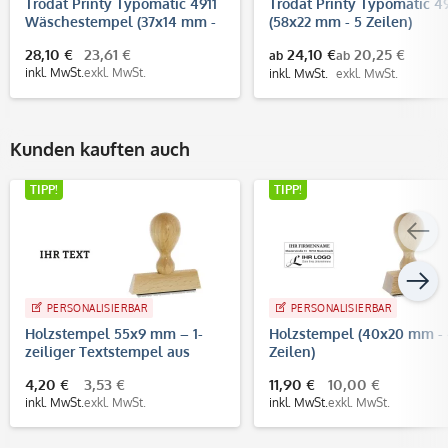
Trodat Printy Typomatic 4911
Trodat Printy Typomatic 4
Wäschestempel (37x14 mm -
(58x22 mm - 5 Zeilen)
3 Zeilen) / Kleiderstempel /
28,10 €
23,61 €
24,10 €
20,25 €
ab
ab
Textilstempel
inkl. MwSt.
exkl. MwSt.
inkl. MwSt.
exkl. MwSt.
Kunden kauften auch
TIPP!
TIPP!
PERSONALISIERBAR
PERSONALISIERBAR
Holzstempel 55x9 mm – 1-
Holzstempel (40x20 mm -
zeiliger Textstempel aus
Zeilen)
Buchenholz
4,20 €
3,53 €
11,90 €
10,00 €
inkl. MwSt.
exkl. MwSt.
inkl. MwSt.
exkl. MwSt.