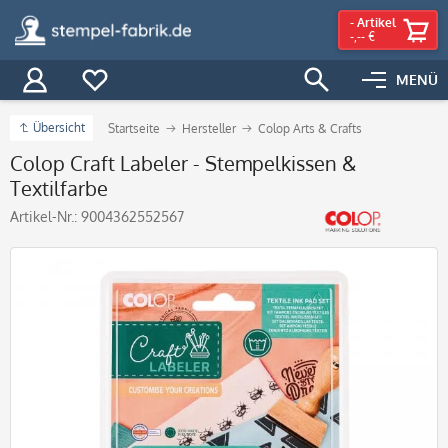
-
Artikel
-,-- €
MENÜ
Übersicht
Startseite
Hersteller
Colop Arts & Crafts
Colop Craft Labeler - Stempelkissen &
Textilfarbe
Artikel-Nr.:
9004362552567