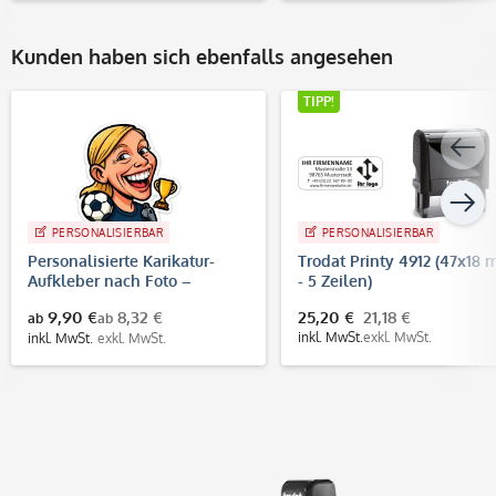
Kunden haben sich ebenfalls angesehen
TIPP!
PERSONALISIERBAR
PERSONALISIERBAR
Personalisierte Karikatur-
Trodat Printy 4912 (47x18
Aufkleber nach Foto –
- 5 Zeilen)
konturgeschnitten | WM
9,90 €
8,32 €
25,20 €
21,18 €
ab
ab
Fußball Design
inkl. MwSt.
exkl. MwSt.
inkl. MwSt.
exkl. MwSt.