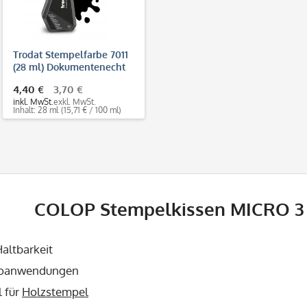
Trodat Stempelfarbe 7011
(28 ml) Dokumentenecht
DIN ISO 11798
4,40 €
3,70 €
inkl. MwSt.
exkl. MwSt.
Inhalt: 28 ml
(15,71 € / 100 ml)
COLOP Stempelkissen MICRO 3
altbarkeit
roanwendungen
l für
Holzstempel