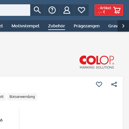
-
Artikel
-,-- €
el
Motivstempel
Zubehör
Prägezangen
Gravur | 

ett
Büroanwendung
26