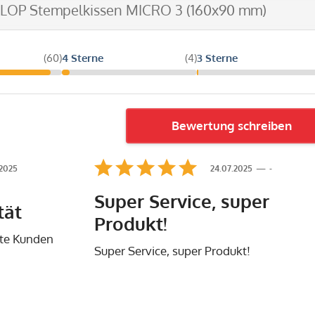
OLOP Stempelkissen MICRO 3 (160x90 mm)
(60)
4 Sterne
(4)
3 Sterne
Bewertung schreiben
.2025
24.07.2025
-
Super Service, super
tät
Produkt!
ute Kunden
Super Service, super Produkt!