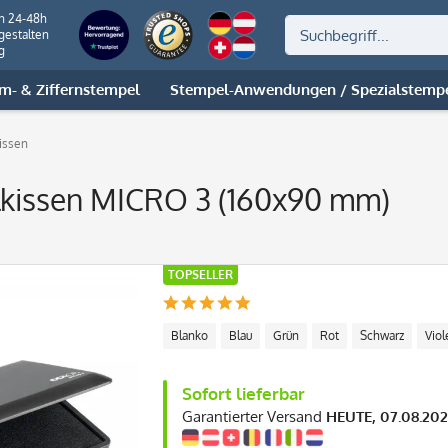
on 24-48h
gestalten
g
m- & Ziffernstempel
Stempel-Anwendungen / Spezialstemp
issen
kissen MICRO 3 (160x90 mm)
TOPSELLER
Blanko
Blau
Grün
Rot
Schwarz
Viol
Sofort lieferbar
Garantierter Versand
HEUTE, 07.08.20