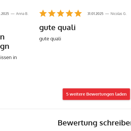
.2025
Anna B.
31.01.2025
Nicolas G.
gute quali
in
gute quali
ign
issen in
5 weitere Bewertungen laden
Bewertung schreibe