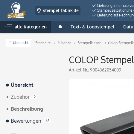
Lieferung innerhalb v
stempel-fabrik.de
Stempel selbst online 
Lieferung auf Rechnun
alle Kategorien
Text- & Logostempel
Datu
Übersicht
Startseite
Zubehör
Stempelkissen
Colop Stempelk
COLOP Stempel
Artikel-Nr.:
9004362054009
Übersicht
Zubehör
2
Beschreibung
Bewertungen
65
—