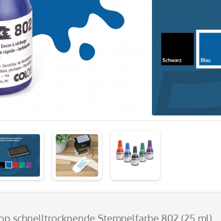
lop schnelltrocknende Stempelfarbe 802 (25 ml)