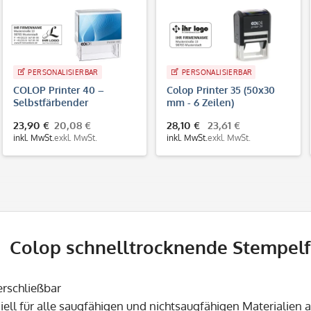
PERSONALISIERBAR
PERSONALISIERBAR
COLOP Printer 40 –
Colop Printer 35 (50x30
Selbstfärbender
mm - 6 Zeilen)
Firmenstempel 59x23 mm,
23,90 €
20,08 €
28,10 €
23,61 €
bis 6 Zeilen
inkl. MwSt.
exkl. MwSt.
inkl. MwSt.
exkl. MwSt.
Colop schnelltrocknende Stempelfa
verschließbar
ziell für alle saugfähigen und nichtsaugfähigen Materialien