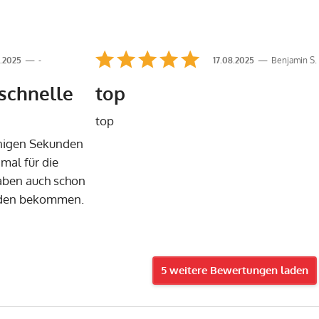
.2025
-
17.08.2025
Benjamin S.
 schnelle
top
top
wenigen Sekunden
mal für die
Haben auch schon
nden bekommen.
5 weitere Bewertungen laden