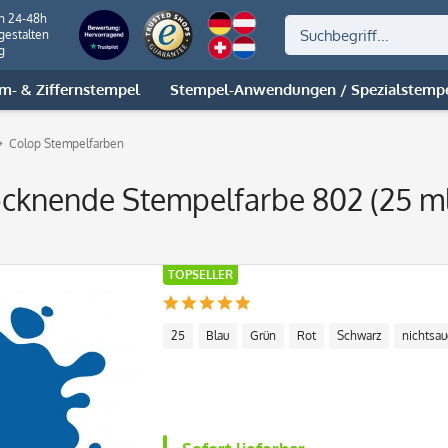
on 24-48h
gestalten
g
m- & Ziffernstempel
Stempel-Anwendungen / Spezialstemp
Colop Stempelfarben
ocknende Stempelfarbe 802 (25 ml
TOPSELLER
25
Blau
Grün
Rot
Schwarz
nichtsau