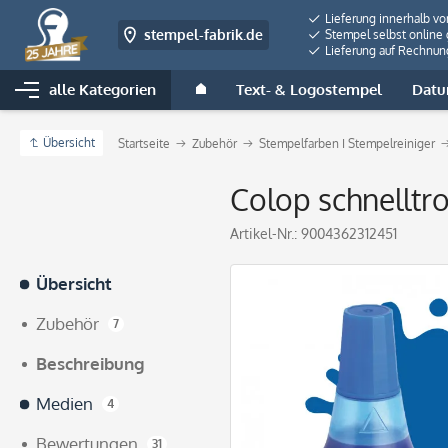
Lieferung innerhalb v
stempel-fabrik.de
Stempel selbst online 
Lieferung auf Rechnun
alle Kategorien
Text- & Logostempel
Datu
Übersicht
Startseite
Zubehör
Stempelfarben I Stempelreiniger
Colop schnelltr
Artikel-Nr.:
9004362312451
Übersicht
Zubehör
7
Beschreibung
Medien
4
Bewertungen
31