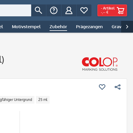
-
Artikel
-,-- €
el
Motivstempel
Zubehör
Prägezangen
Gravur | 

)
gfähiger Untergrund
25 ml