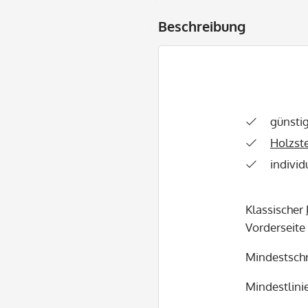
Beschreibung
günsti
Holzst
individ
Klassischer
Vorderseite
Mindestschr
Mindestlinie