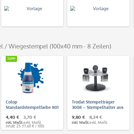
l / Wiegestempel (100x40 mm - 8 Zeilen)
TIPP!
Colop
Trodat Stempelträger
Standardstempelfarbe 801
3008 – Stempelhalter aus
(25 ml)
Kunststoff für 8
4,40 €
3,70 €
9,80 €
8,24 €
Handstempel
inkl. MwSt.
exkl. MwSt.
inkl. MwSt.
exkl. MwSt.
Inhalt: 25
(17,60 € / 100)