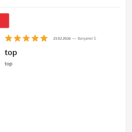
23.02.2026
Benjamin S.
top
top