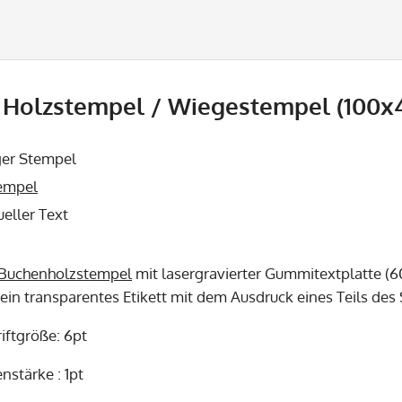
Holzstempel / Wiegestempel (100x4
ger Stempel
empel
ueller Text
Buchenholzstempel
mit lasergravierter Gummitextplatte (6
 ein transparentes Etikett mit dem Ausdruck eines Teils de
iftgröße: 6pt
nstärke : 1pt