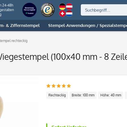
on 24-48h
gestalten
g
m- & Ziffernstempel
Stempel-Anwendungen / Spezialstemp
tempel rechteckig
iegestempel (100x40 mm - 8 Zeil
Rechteckig
Breite: 100 mm
Höhe: 40 mm