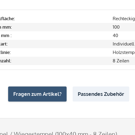
fläche:
Rechteckig
in mm:
100
 mm :
40
art:
Individuell
linie:
Holzstemp
nzahl:
8 Zeilen
Fragen zum Artikel?
Passendes Zubehör
el / Wiegestempel (100x40 mm - 8 Zeilen)