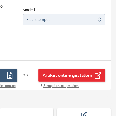
26
Modell:
Artikel online gestalten
ODER
lle Formate)
Stempel online gestalten