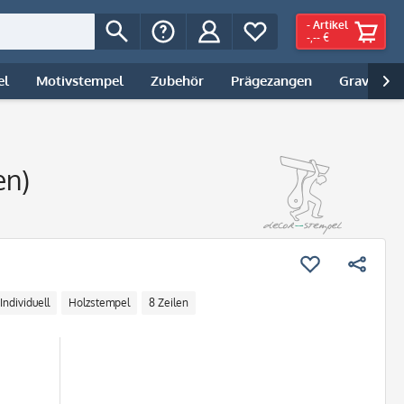
-
Artikel
-,-- €
el
Motivstempel
Zubehör
Prägezangen
Gravur | 

en)
Individuell
Holzstempel
8 Zeilen