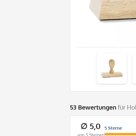
53 Bewertungen
für Ho
∅ 5,0
5 Sterne
von 5 Sternen