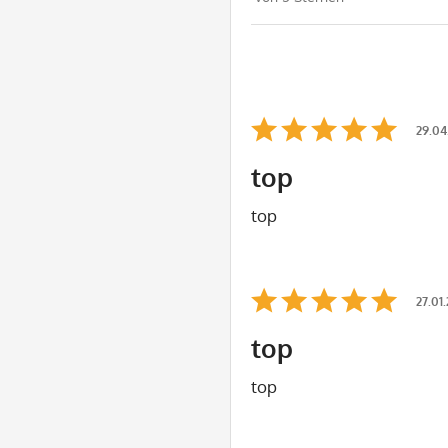
29.04
top
top
27.01
top
top