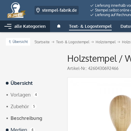
Lieferung innerhalb v
stempel-fabrik.de
Stempel selbst online 
Lieferung auf Rechnun
alle Kategorien
Text- & Logostempel
Datu
Übersicht
Startseite
Text- & Logostempel
Holzstempel
Holzs
Holzstempel / W
Artikel-Nr.:
4260430692466
Übersicht
Vorlagen
4
Zubehör
5
Beschreibung
Medien
4