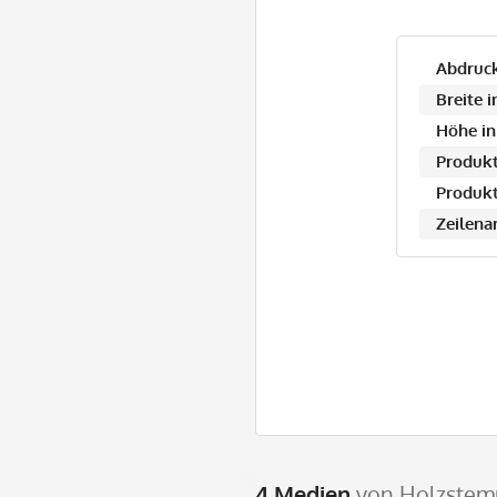
Abdruck
Breite 
Höhe in
Produkt
Produkt
Zeilena
4 Medien
von Holzstemp