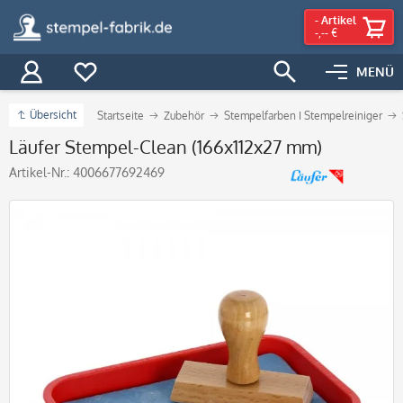
-
Artikel
-,-- €
MENÜ
Übersicht
Startseite
Zubehör
Stempelfarben I Stempelreiniger
Läufer Stempel-Clean (166x112x27 mm)
Artikel-Nr.:
4006677692469