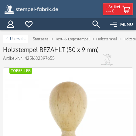
-
Artikel
-,-- €
MENÜ
Übersicht
Startseite
Text- & Logostempel
Holzstempel
Holzste
Holzstempel BEZAHLT (50 x 9 mm)
Artikel-Nr.:
4251632397655
TOPSELLER