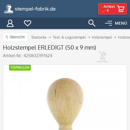
-
Artikel
-,-- €
MENÜ
Übersicht
Startseite
Text- & Logostempel
Holzstempel
Holzste
Holzstempel ERLEDIGT (50 x 9 mm)
Artikel-Nr.:
4251632397624
TOPSELLER