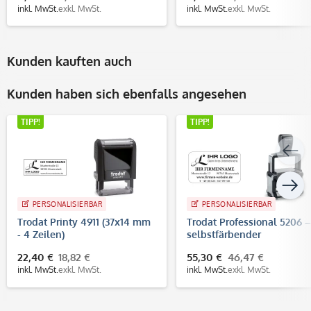
inkl. MwSt.
exkl. MwSt.
inkl. MwSt.
exkl. MwSt.
Kunden kauften auch
Kunden haben sich ebenfalls angesehen
TIPP!
TIPP!
PERSONALISIERBAR
PERSONALISIERBAR
Trodat Printy 4911 (37x14 mm
Trodat Professional 5206 –
- 4 Zeilen)
selbstfärbender
Text-/Logostempel, 56x33
22,40 €
18,82 €
55,30 €
46,47 €
mm, 7 Zeilen
inkl. MwSt.
exkl. MwSt.
inkl. MwSt.
exkl. MwSt.