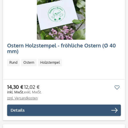
Ostern Holzstempel - fröhliche Ostern (Ø 40
mm)
Rund
Ostern
Holzstempel
14,30 €
12,02 €
Mer
inkl. MwSt.
exkl. MwSt.
zzgl. Versandkosten
Details