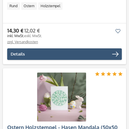
Rund
Ostern
Holzstempel
14,30 €
12,02 €
Mer
inkl. MwSt.
exkl. MwSt.
zzgl. Versandkosten
Details
Ostern Holzstempel - Hasen Mandala (50x50