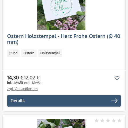
Ostern Holzstempel - Herz Frohe Ostern (Ø 40
mm)
Rund
Ostern
Holzstempel
14,30 €
12,02 €
Mer
inkl. MwSt.
exkl. MwSt.
zzgl. Versandkosten
Details