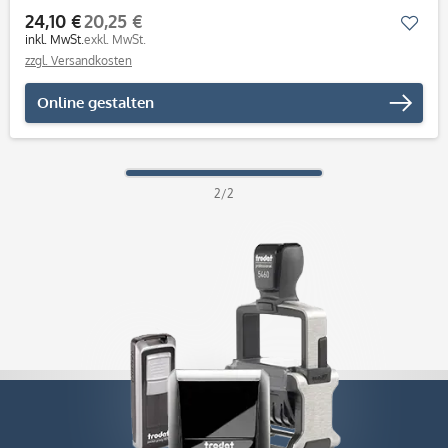
24,10 €
20,25 €
Mer
inkl. MwSt.
exkl. MwSt.
zzgl. Versandkosten
Online gestalten
2/2