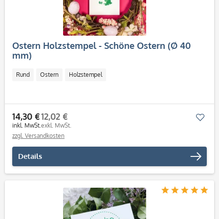
Ostern Holzstempel - Schöne Ostern (Ø 40
mm)
Rund
Ostern
Holzstempel
14,30 €
12,02 €
Mer
inkl. MwSt.
exkl. MwSt.
zzgl. Versandkosten
Details