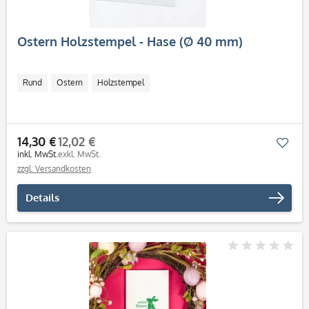
Ostern Holzstempel - Hase (Ø 40 mm)
Rund
Ostern
Holzstempel
14,30 €
12,02 €
Mer
inkl. MwSt.
exkl. MwSt.
zzgl. Versandkosten
Details