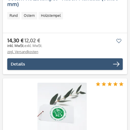
mm)
Rund
Ostern
Holzstempel
14,30 €
12,02 €
Mer
inkl. MwSt.
exkl. MwSt.
zzgl. Versandkosten
Details