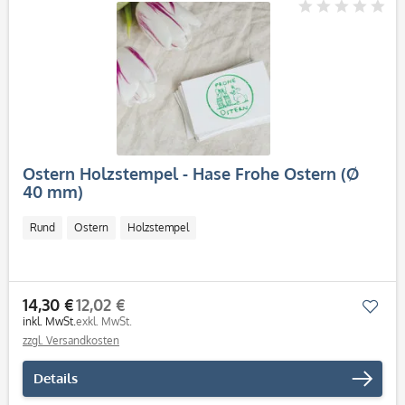
Ostern Holzstempel - Hase Frohe Ostern (Ø
40 mm)
Rund
Ostern
Holzstempel
14,30 €
12,02 €
Mer
inkl. MwSt.
exkl. MwSt.
zzgl. Versandkosten
Details