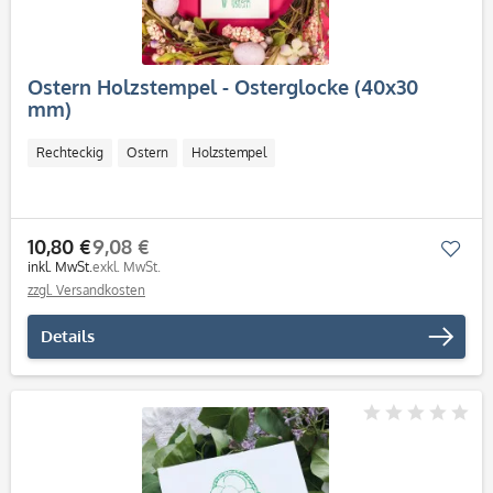
Ostern Holzstempel - Osterglocke (40x30
mm)
Rechteckig
Ostern
Holzstempel
10,80 €
9,08 €
Mer
inkl. MwSt.
exkl. MwSt.
zzgl. Versandkosten
Details