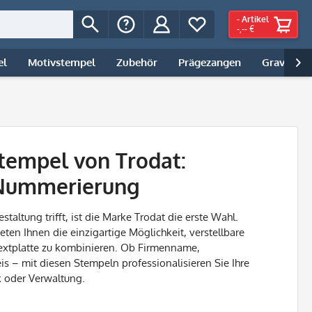
-
Artikel
-,-- €
el
Motivstempel
Zubehör
Prägezangen
Gravur | 

stempel von Trodat:
Nummerierung
taltung trifft, ist die Marke Trodat die erste Wahl.
eten Ihnen die einzigartige Möglichkeit, verstellbare
Textplatte zu kombinieren. Ob Firmenname,
is – mit diesen Stempeln professionalisieren Sie Ihre
k oder Verwaltung.