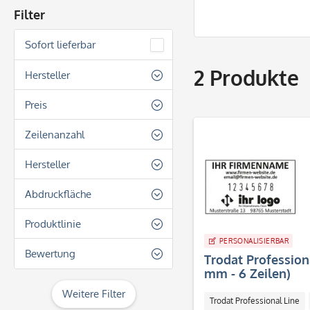
Filter
Sofort lieferbar
2
Produkte
Hersteller
Trodat
Preis
Zeilenanzahl
von
82,30 €
bis
96,40 €
6 Zeilen
Hersteller
Trodat
Abdruckfläche
Rechteckig
Produktlinie
PERSONALISIERBAR
Trodat Professional Line
Bewertung
Trodat Profession
mm - 6 Zeilen)
& mehr
Weitere Filter
Trodat Professional Line
& mehr