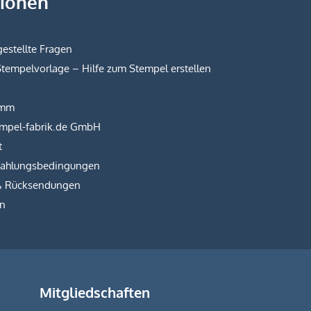
tionen
estellte Fragen
Stempelvorlage – Hilfe zum Stempel erstellen
amm
empel-fabrik.de GmbH
t
Zahlungsbedingungen
& Rücksendungen
on
Mitgliedschaften