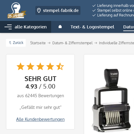
Lieferung innerhalb v
stempel-fabrik.de
Stempel selbst online 
Lieferung auf Rechnun
alle Kategorien
Text- & Logostempel
Datu
Zurück
Startseite
Datum- & Ziffernstempel
Individuelle Zifferns
SEHR GUT
4.93
/ 5.00
aus 62445 Bewertungen
„Gefällt mir sehr gut“
Alle Kundenbewertungen