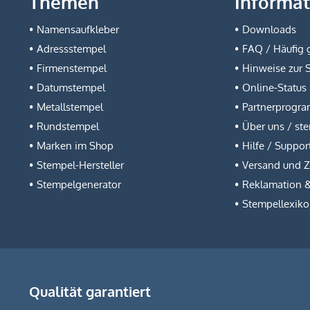
Themen
Informa
Namensaufkleber
Downloads
Adressstempel
FAQ / Häufig g
Firmenstempel
Hinweise zur 
Datumstempel
Online-Status
Metallstempel
Partnerprogr
Rundstempel
Über uns / st
Marken im Shop
Hilfe / Suppor
Stempel-Hersteller
Versand und 
Stempelgenerator
Reklamation 
Stempellexik
Qualität garantiert