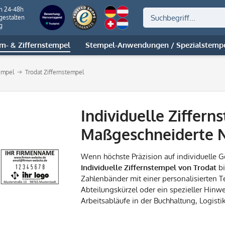
on 24-48h
gestalten
g
m- & Ziffernstempel
Stempel-Anwendungen / Spezialstemp
tempel
Trodat Ziffernstempel
Individuelle Ziffern
Maßgeschneiderte 
Wenn höchste Präzision auf individuelle Ges
Individuelle Ziffernstempel von Trodat
bi
Zahlenbänder mit einer personalisierten 
Abteilungskürzel oder ein spezieller Hinwe
Arbeitsabläufe in der Buchhaltung, Logisti