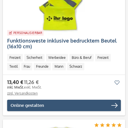
PERSONALISIERBAR
Funktionsweste inklusive bedrucktem Beutel
(16x10 cm)
Freizeit
Sicherheit
Werbeidee
Büro & Beruf
Freizeit
Textil
Frau
Freunde
Mann
Schwarz
13,40 €
11,26 €
Mer
inkl. MwSt.
exkl. MwSt.
zzgl. Versandkosten
Online gestalten