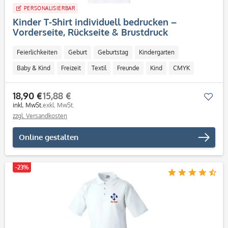
PERSONALISIERBAR
Kinder T-Shirt individuell bedrucken –
Vorderseite, Rückseite & Brustdruck
Feierlichkeiten
Geburt
Geburtstag
Kindergarten
Baby & Kind
Freizeit
Textil
Freunde
Kind
CMYK
18,90 €
15,88 €
Mer
inkl. MwSt.
exkl. MwSt.
zzgl. Versandkosten
Online gestalten
-23%