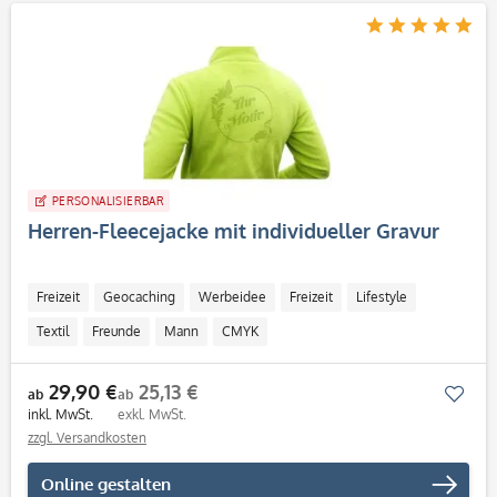
PERSONALISIERBAR
Herren-Fleecejacke mit individueller Gravur
Freizeit
Geocaching
Werbeidee
Freizeit
Lifestyle
Textil
Freunde
Mann
CMYK
29,90 €
25,13 €
Mer
ab
ab
inkl. MwSt.
exkl. MwSt.
zzgl. Versandkosten
Online gestalten