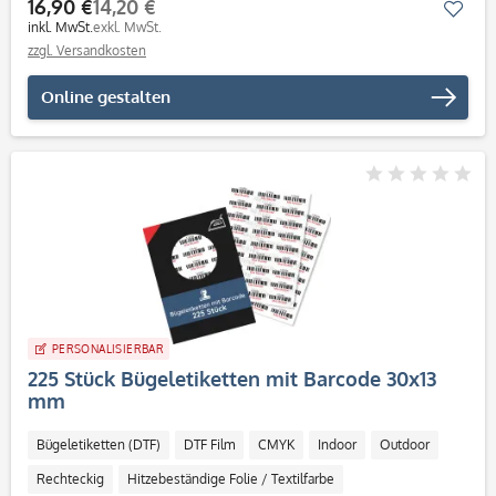
16,90 €
14,20 €
Mer
inkl. MwSt.
exkl. MwSt.
zzgl. Versandkosten
Online gestalten
PERSONALISIERBAR
225 Stück Bügeletiketten mit Barcode 30x13
mm
Bügeletiketten (DTF)
DTF Film
CMYK
Indoor
Outdoor
Rechteckig
Hitzebeständige Folie / Textilfarbe