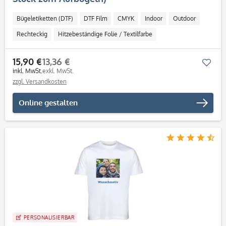
Bügeletiketten (DTF)
DTF Film
CMYK
Indoor
Outdoor
Rechteckig
Hitzebeständige Folie / Textilfarbe
15,90 €
13,36 €
Mer
inkl. MwSt.
exkl. MwSt.
zzgl. Versandkosten
Online gestalten
PERSONALISIERBAR