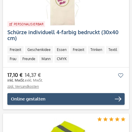
PERSONALISIERBAR
Schürze individuell 4-farbig bedruckt (30x40
cm)
Freizeit
Geschenkidee
Essen
Freizeit
Trinken
Textil
Frau
Freunde
Mann
CMYK
Personalisierbar / Onlinegestaltung
17,10 €
14,37 €
Mer
inkl. MwSt.
exkl. MwSt.
zzgl. Versandkosten
Online gestalten