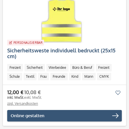
PERSONALISIERBAR
Sicherheitsweste individuell bedruckt (25x15
cm)
Freizeit
Sicherheit
Werbeidee
Büro & Beruf
Freizeit
Schule
Textil
Frau
Freunde
Kind
Mann
CMYK
12,00 €
10,08 €
Mer
inkl. MwSt.
exkl. MwSt.
zzgl. Versandkosten
Online gestalten