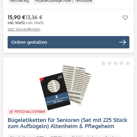
Rechteckig
Hitzebeständige Folie / Textilfarbe
15,90 €
13,36 €
Mer
inkl. MwSt.
exkl. MwSt.
zzgl. Versandkosten
Online gestalten
PERSONALISIERBAR
Bügeletiketten für Senioren (Set mit 225 Stück
zum Aufbügeln) Altenheim & Pflegeheim