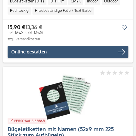
Bügeletiketten (DTF)
DTF Film
CMYK
Indoor
Outdoor
Rechteckig
Hitzebeständige Folie / Textilfarbe
15,90 €
13,36 €
Mer
inkl. MwSt.
exkl. MwSt.
zzgl. Versandkosten
Online gestalten
PERSONALISIERBAR
Bügeletiketten mit Namen (52x9 mm 225
Stück zum Aufbügeln)