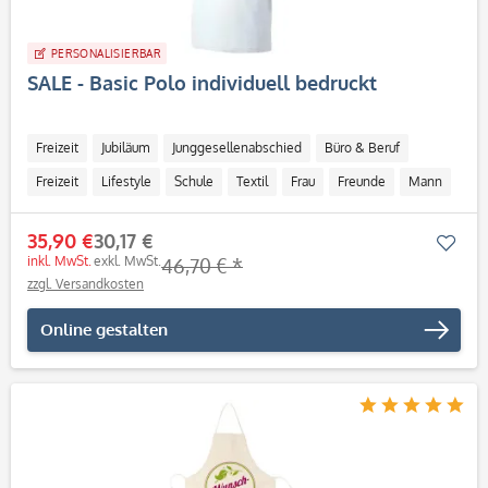
PERSONALISIERBAR
SALE - Basic Polo individuell bedruckt
Freizeit
Jubiläum
Junggesellenabschied
Büro & Beruf
Freizeit
Lifestyle
Schule
Textil
Frau
Freunde
Mann
CMYK
35,90 €
30,17 €
Mer
inkl. MwSt.
exkl. MwSt.
46,70 € *
zzgl. Versandkosten
Online gestalten