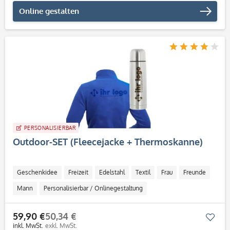
Online gestalten
PERSONALISIERBAR
Outdoor-SET (Fleecejacke + Thermoskanne)
Geschenkidee
Freizeit
Edelstahl
Textil
Frau
Freunde
Mann
Personalisierbar / Onlinegestaltung
59,90 €
50,34 €
Mer
inkl. MwSt.
exkl. MwSt.