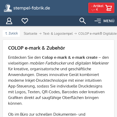
-
Artikel
-,-- €
MENÜ
Zurück
Startseite
Text- & Logostempel
COLOP e-mark® Digitalst
Filter
COLOP e-mark & Zubehör
Entdecken Sie den
Colop e-mark & e-mark create
– den
vielseitigen
mobilen Farbdrucker
und
digitalen Markierer
für kreative, organisatorische und geschäftliche
Anwendungen. Dieses innovative Gerät kombiniert
moderne Inkjet-Drucktechnologie mit einer intuitiven
App-Steuerung, sodass Sie individuelle Druckdesigns
mit Logos, Texten, QR-Codes, Barcodes oder kreativen
Grafiken direkt auf saugfähige Oberflächen bringen
können.
Ob im Büro zur schnellen Dokumenten- und