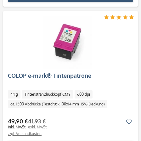
COLOP e-mark® Tintenpatrone
44 g
Tintenstrahldruckkopf CMY
600 dpi
ca. 1500 Abdrücke (Testdruck 100x14 mm, 15% Deckung)
49,90 €
41,93 €
Mer
inkl. MwSt.
exkl. MwSt.
zzgl. Versandkosten