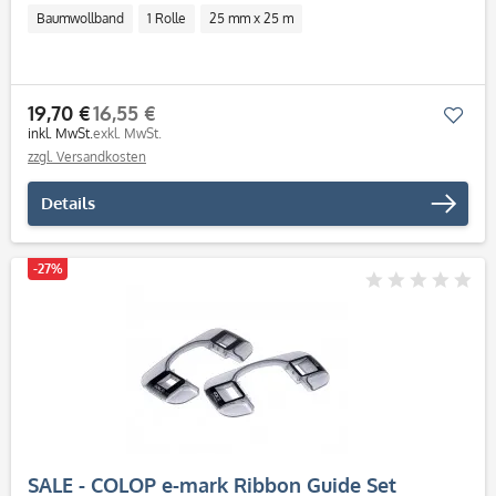
Baumwollband
1 Rolle
25 mm x 25 m
19,70 €
16,55 €
Mer
inkl. MwSt.
exkl. MwSt.
zzgl. Versandkosten
Details
-27%
SALE - COLOP e-mark Ribbon Guide Set