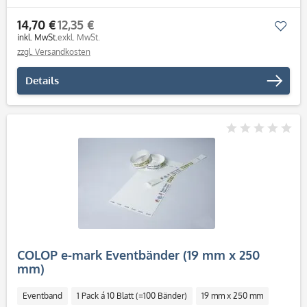
14,70 €
12,35 €
Mer
inkl. MwSt.
exkl. MwSt.
zzgl. Versandkosten
Details
COLOP e-mark Eventbänder (19 mm x 250
mm)
Eventband
1 Pack á 10 Blatt (=100 Bänder)
19 mm x 250 mm