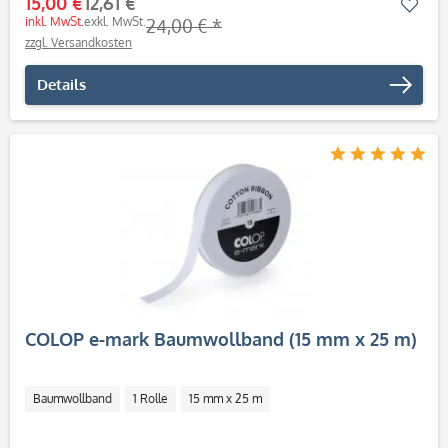
15,00 €
12,61 €
Mer
inkl. MwSt.
exkl. MwSt.
24,00 € *
zzgl. Versandkosten
Details
COLOP e-mark Baumwollband (15 mm x 25 m)
Baumwollband
1 Rolle
15 mm x 25 m