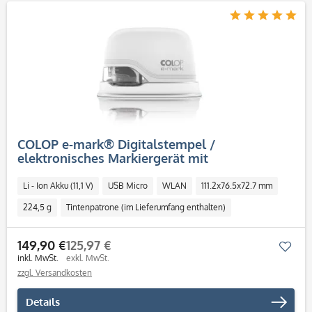
COLOP e-mark® Digitalstempel /
elektronisches Markiergerät mit
mehrfarbigem Abdruck
Li - Ion Akku (11,1 V)
USB Micro
WLAN
111.2x76.5x72.7 mm
224,5 g
Tintenpatrone (im Lieferumfang enthalten)
Tintenstrahldruckkopf CMY
600 dpi
App für iOS und Android
149,90 €
125,97 €
Mer
Desktop Software
inkl. MwSt.
exkl. MwSt.
zzgl. Versandkosten
Details