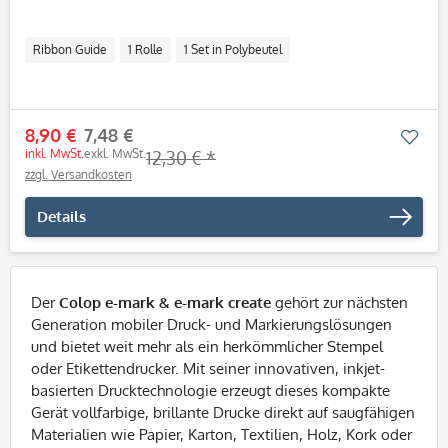
Ribbon Guide
1 Rolle
1 Set in Polybeutel
8,90 €
7,48 €
Mer
inkl. MwSt.
exkl. MwSt.
12,30 € *
zzgl. Versandkosten
Details
Der
Colop e-mark & e-mark create
gehört zur nächsten
Generation mobiler Druck- und Markierungslösungen
und bietet weit mehr als ein herkömmlicher Stempel
oder Etikettendrucker. Mit seiner innovativen, inkjet-
basierten Drucktechnologie erzeugt dieses kompakte
Gerät vollfarbige, brillante Drucke direkt auf saugfähigen
Materialien wie Papier, Karton, Textilien, Holz, Kork oder