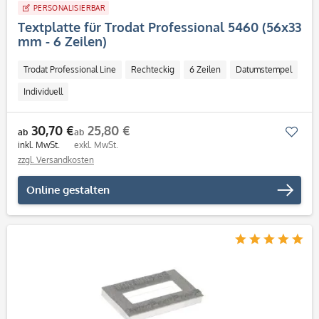
PERSONALISIERBAR
Textplatte für Trodat Professional 5460 (56x33
mm - 6 Zeilen)
Trodat Professional Line
Rechteckig
6 Zeilen
Datumstempel
Individuell
30,70 €
25,80 €
Mer
ab
ab
inkl. MwSt.
exkl. MwSt.
zzgl. Versandkosten
Online gestalten