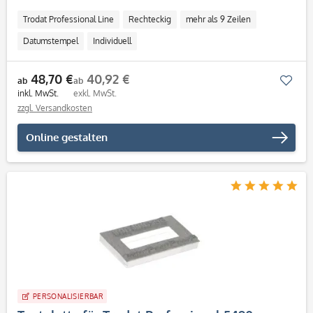
Trodat Professional Line
Rechteckig
mehr als 9 Zeilen
Datumstempel
Individuell
48,70 €
40,92 €
Mer
ab
ab
inkl. MwSt.
exkl. MwSt.
zzgl. Versandkosten
Online gestalten
PERSONALISIERBAR