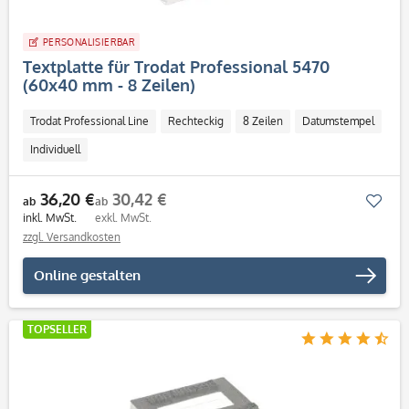
PERSONALISIERBAR
Textplatte für Trodat Professional 5470
(60x40 mm - 8 Zeilen)
Trodat Professional Line
Rechteckig
8 Zeilen
Datumstempel
Individuell
36,20 €
30,42 €
Mer
ab
ab
inkl. MwSt.
exkl. MwSt.
zzgl. Versandkosten
Online gestalten
TOPSELLER