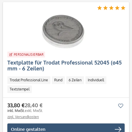
PERSONALISIERBAR
Textplatte für Trodat Professional 52045 (ø45
mm - 6 Zeilen)
Trodat Professional Line
Rund
6 Zeilen
Individuell
Textstempel
33,80 €
28,40 €
Mer
inkl. MwSt.
exkl. MwSt.
zzgl. Versandkosten
Online gestalten