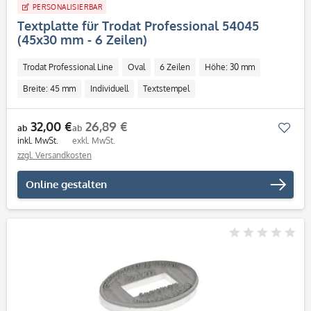
PERSONALISIERBAR
Textplatte für Trodat Professional 54045
(45x30 mm - 6 Zeilen)
Trodat Professional Line
Oval
6 Zeilen
Höhe: 30 mm
Breite: 45 mm
Individuell
Textstempel
32,00 €
26,89 €
Mer
ab
ab
inkl. MwSt.
exkl. MwSt.
zzgl. Versandkosten
Online gestalten