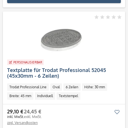
PERSONALISIERBAR
Textplatte für Trodat Professional 52045
(45x30mm - 6 Zeilen)
Trodat Professional Line
Oval
6 Zeilen
Höhe: 30 mm
Breite: 45 mm
Individuell
Textstempel
29,10 €
24,45 €
Mer
inkl. MwSt.
exkl. MwSt.
zzgl. Versandkosten