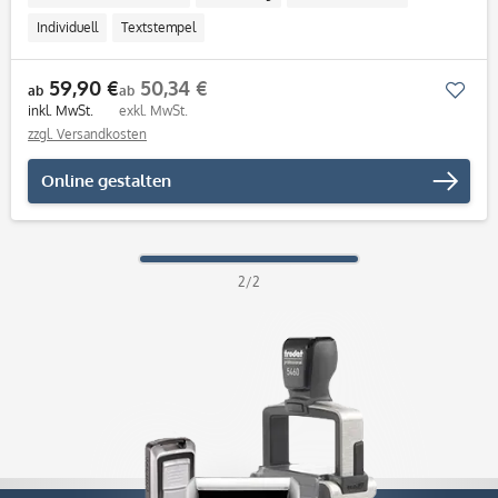
Individuell
Textstempel
59,90 €
50,34 €
Mer
ab
ab
inkl. MwSt.
exkl. MwSt.
zzgl. Versandkosten
Online gestalten
2/2