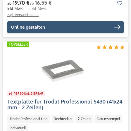
19,70 €
16,55 €
Mer
ab
ab
inkl. MwSt.
exkl. MwSt.
zzgl. Versandkosten
Online gestalten
TOPSELLER
PERSONALISIERBAR
Textplatte für Trodat Professional 5430 (41x24
mm - 2 Zeilen)
Trodat Professional Line
Rechteckig
2 Zeilen
Datumstempel
Individuell