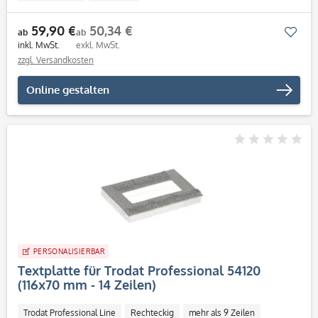
59,90 €
50,34 €
Mer
ab
ab
inkl. MwSt.
exkl. MwSt.
zzgl. Versandkosten
Online gestalten
PERSONALISIERBAR
Textplatte für Trodat Professional 54120
(116x70 mm - 14 Zeilen)
Trodat Professional Line
Rechteckig
mehr als 9 Zeilen