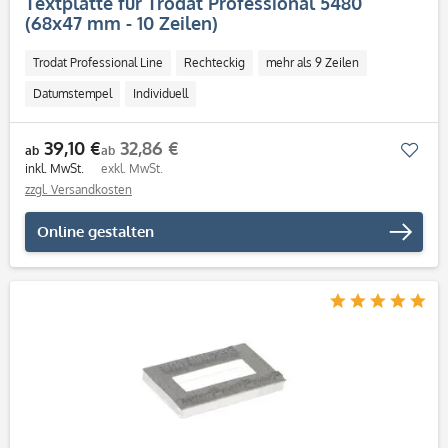
Textplatte für Trodat Professional 5480
(68x47 mm - 10 Zeilen)
Trodat Professional Line
Rechteckig
mehr als 9 Zeilen
Datumstempel
Individuell
39,10 €
32,86 €
Mer
ab
ab
inkl. MwSt.
exkl. MwSt.
zzgl. Versandkosten
Online gestalten