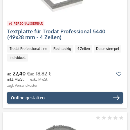
PERSONALISIERBAR
Textplatte für Trodat Professional 5440
(49x28 mm - 4 Zeilen)
Trodat Professional Line
Rechteckig
4 Zeilen
Datumstempel
Individuell
22,40 €
18,82 €
Mer
ab
ab
inkl. MwSt.
exkl. MwSt.
zzgl. Versandkosten
Online gestalten