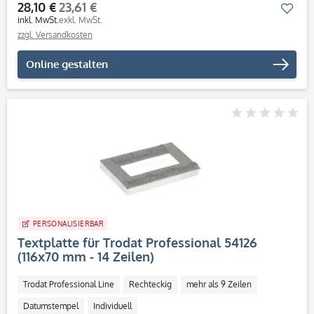
28,10 €
23,61 €
Mer
inkl. MwSt.
exkl. MwSt.
zzgl. Versandkosten
Online gestalten
PERSONALISIERBAR
Textplatte für Trodat Professional 54126
(116x70 mm - 14 Zeilen)
Trodat Professional Line
Rechteckig
mehr als 9 Zeilen
Datumstempel
Individuell