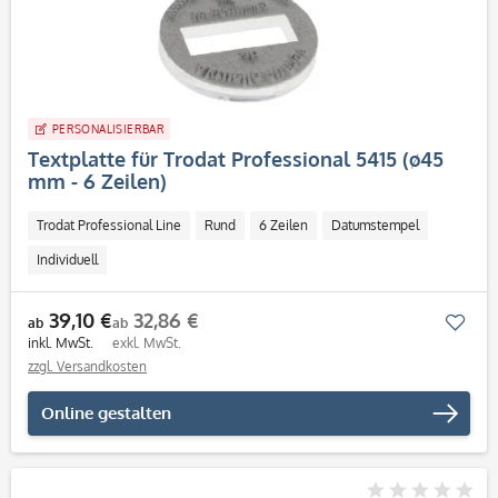
PERSONALISIERBAR
Textplatte für Trodat Professional 5415 (ø45
mm - 6 Zeilen)
Trodat Professional Line
Rund
6 Zeilen
Datumstempel
Individuell
39,10 €
32,86 €
Mer
ab
ab
inkl. MwSt.
exkl. MwSt.
zzgl. Versandkosten
Online gestalten