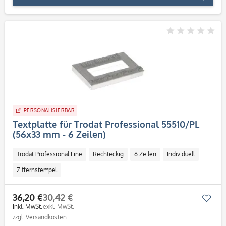
PERSONALISIERBAR
Textplatte für Trodat Professional 55510/PL
(56x33 mm - 6 Zeilen)
Trodat Professional Line
Rechteckig
6 Zeilen
Individuell
Ziffernstempel
36,20 €
30,42 €
Mer
inkl. MwSt.
exkl. MwSt.
zzgl. Versandkosten