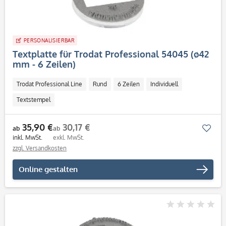
PERSONALISIERBAR
Textplatte für Trodat Professional 54045 (ø42
mm - 6 Zeilen)
Trodat Professional Line
Rund
6 Zeilen
Individuell
Textstempel
35,90 €
30,17 €
Mer
ab
ab
inkl. MwSt.
exkl. MwSt.
zzgl. Versandkosten
Online gestalten