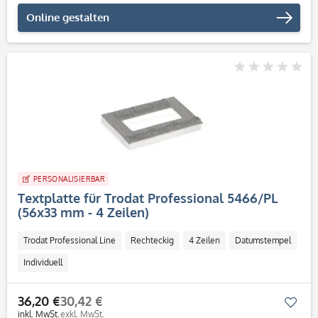
Online gestalten
PERSONALISIERBAR
Textplatte für Trodat Professional 5466/PL
(56x33 mm - 4 Zeilen)
Trodat Professional Line
Rechteckig
4 Zeilen
Datumstempel
Individuell
36,20 €
30,42 €
Mer
inkl. MwSt.
exkl. MwSt.