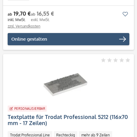
19,70 €
16,55 €
Mer
ab
ab
inkl. MwSt.
exkl. MwSt.
zzgl. Versandkosten
Online gestalten
PERSONALISIERBAR
Textplatte für Trodat Professional 5212 (116x70
mm - 17 Zeilen)
Trodat Professional Line
Rechteckig
mehr als 9 Zeilen