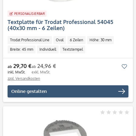
PERSONALISIERBAR
Textplatte für Trodat Professional 54045
(40x30 mm - 6 Zeilen)
Trodat Professional Line
Oval
6 Zeilen
Höhe: 30 mm
Breite: 45 mm
Individuell
Textstempel
29,70 €
24,96 €
Mer
ab
ab
inkl. MwSt.
exkl. MwSt.
zzgl. Versandkosten
Online gestalten