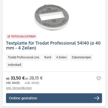
PERSONALISIERBAR
Textplatte für Trodat Professional 54140 (ø 40
mm - 4 Zeilen)
Trodat Professional Line
Rund
4 Zeilen
Datumstempel
Individuell
33,50 €
28,15 €
Mer
ab
ab
inkl. MwSt.
exkl. MwSt.
zzgl. Versandkosten
Online gestalten