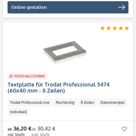
Online gestalten
PERSONALISIERBAR
Textplatte für Trodat Professional 5474
(60x40 mm - 8 Zeilen)
Trodat Professional Line
Rechteckig
8 Zeilen
Datumstempel
Individuell
36,20 €
30,42 €
Mer
ab
ab
inkl. MwSt.
exkl. MwSt.