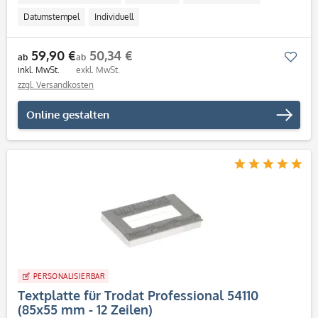
Datumstempel
Individuell
59,90 €
50,34 €
Mer
ab
ab
inkl. MwSt.
exkl. MwSt.
zzgl. Versandkosten
Online gestalten
PERSONALISIERBAR
Textplatte für Trodat Professional 54110
(85x55 mm - 12 Zeilen)