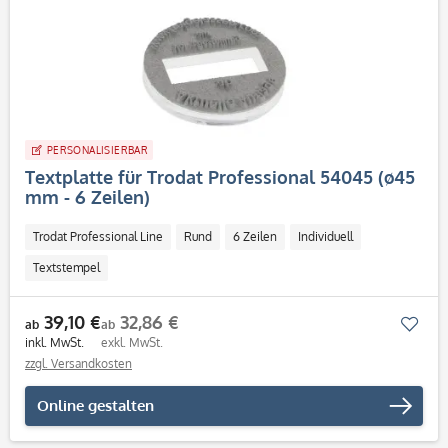
PERSONALISIERBAR
Textplatte für Trodat Professional 54045 (ø45
mm - 6 Zeilen)
Trodat Professional Line
Rund
6 Zeilen
Individuell
Textstempel
39,10 €
32,86 €
Mer
ab
ab
inkl. MwSt.
exkl. MwSt.
zzgl. Versandkosten
Online gestalten