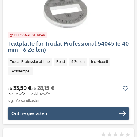
PERSONALISIERBAR
Textplatte für Trodat Professional 54045 (ø 40
mm - 6 Zeilen)
Trodat Professional Line
Rund
6 Zeilen
Individuell
Textstempel
33,50 €
28,15 €
Mer
ab
ab
inkl. MwSt.
exkl. MwSt.
zzgl. Versandkosten
Online gestalten