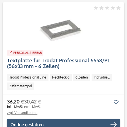
PERSONALISIERBAR
Textplatte für Trodat Professional 5558/PL
(56x33 mm - 6 Zeilen)
Trodat Professional Line
Rechteckig
6 Zeilen
Individuell
Ziffernstempel
36,20 €
30,42 €
Mer
inkl. MwSt.
exkl. MwSt.
zzgl. Versandkosten
Online gestalten