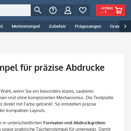
-
Artikel
-,-- €
el
Motivstempel
Zubehör
Prägezangen
Gravur | 

pel für präzise Abdrucke
e Wahl, wenn Sie ein besonders klares, sauberes
sen und ohne komplizierten Mechanismus. Die Textplatte
st direkt mit Farbe getränkt. So entstehen präzise
oder kompakten Layouts.
e in unterschiedlichen
Formaten und Abdruckgrößen
:
ch sowie praktische Taschenstempel für unterwegs. Damit