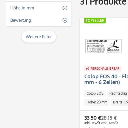
31
Produkte
3 Zeilen
17
Höhe in mm
4 Zeilen
27
8
Bewertung
5 Zeilen
TOPSELLER
30
12
6 Zeilen
& mehr
35
13
Weitere Filter
7 Zeilen
& mehr
38
14
8 Zeilen
& mehr
40
15
9 Zeilen
45
& mehr
17
mehr als 9 Zeilen
49
PERSONALISIERBAR
18
Colop EOS 40 - F
50
19
mm - 6 Zeilen)
51
23
Colop EOS
Rechteckig
59
25
Höhe: 23 mm
Breite: 
63
30
68
38
33,50 €
28,15 €
69
inkl. MwSt.
exkl. MwSt.
40