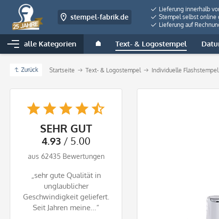
Lieferung innerhalb v
stempel-fabrik.de
Stempel selbst online 
Lieferung auf Rechnun
alle Kategorien
Text- & Logostempel
Datu
Zurück
Startseite
Text- & Logostempel
Individuelle Flashstempe
SEHR GUT
4.93
/ 5.00
aus 62435 Bewertungen
„sehr gute Qualität in
unglaublicher
Geschwindigkeit geliefert.
Seit Jahren meine...“