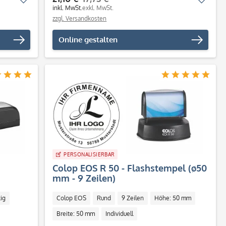
inkl. MwSt.
exkl. MwSt.
zzgl. Versandkosten
Online gestalten
PERSONALISIERBAR
Colop EOS R 50 - Flashstempel (ø50
mm - 9 Zeilen)
- 5
ig
Colop EOS
Rund
9 Zeilen
Höhe: 50 mm
Breite: 50 mm
Individuell