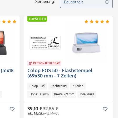
Sortierung:
TOPSELLER
PERSONALISIERBAR
(51x18
Colop EOS 50 - Flashstempel
(69x30 mm - 7 Zeilen)
Colop EOS
Rechteckig
7 Zeilen
Höhe: 30 mm
Breite: 69 mm
Individuell
39,10 €
32,86 €
Merken
Merk
inkl. MwSt.
exkl. MwSt.