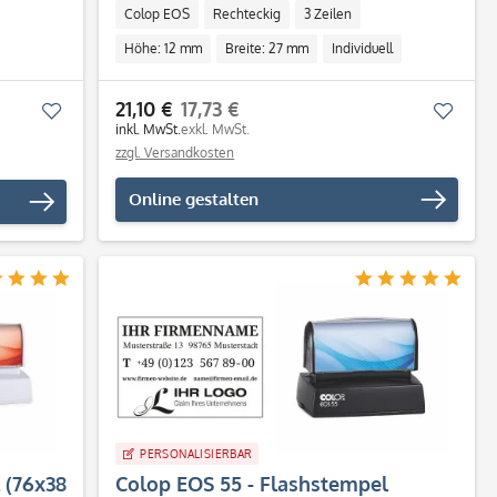
Colop EOS
Rechteckig
3 Zeilen
Höhe: 12 mm
Breite: 27 mm
Individuell
ll
21,10 €
17,73 €
Merken
Merk
inkl. MwSt.
exkl. MwSt.
zzgl. Versandkosten
Online gestalten
PERSONALISIERBAR
 (76x38
Colop EOS 55 - Flashstempel