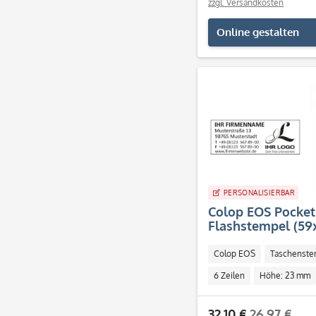
zzgl. Versandkosten
75
45
76
Online gestalten
47
80
50
82
60
95
70
98
89
114
121
PERSONALISIERBAR
Colop EOS Pocket
Flashstempel (59x
Colop EOS
Taschenste
6 Zeilen
Höhe: 23 mm
Individuell
32,10 €
26,97 €