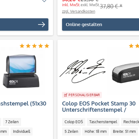
inkl. MwSt.
exkl. MwSt.
37,80 € *
zzgl. Versandkosten
Online gestalten
PERSONALISIERBAR
ashstempel (51x30
Colop EOS Pocket Stamp 30
Unterschriftenstempel /
Faksimilestempel (51x18 mm 
Zeilen)
7 Zeilen
Colop EOS
Taschenstempel
Rechteck
1 mm
Individuell
5 Zeilen
Höhe: 18 mm
Breite: 51 mm