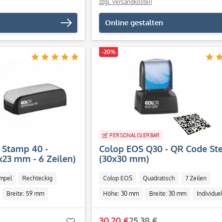
zzgl. Versandkosten
Online gestalten
-20%
PERSONALISIERBAR
 Stamp 40 -
Colop EOS Q30 - QR Code St
23 mm - 6 Zeilen)
(30x30 mm)
mpel
Rechteckig
Colop EOS
Quadratisch
7 Zeilen
Breite: 59 mm
Höhe: 30 mm
Breite: 30 mm
Individuel
30,20 €
25,38 €
Merken