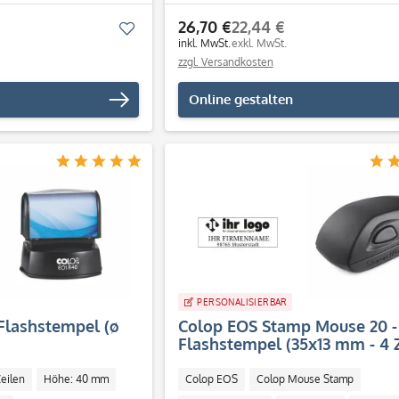
Individuell
26,70 €
22,44 €
Merken
inkl. MwSt.
exkl. MwSt.
zzgl. Versandkosten
Online gestalten
PERSONALISIERBAR
Flashstempel (ø
Colop EOS Stamp Mouse 20 -
Flashstempel (35x13 mm - 4 Z
Zeilen
Höhe: 40 mm
Colop EOS
Colop Mouse Stamp