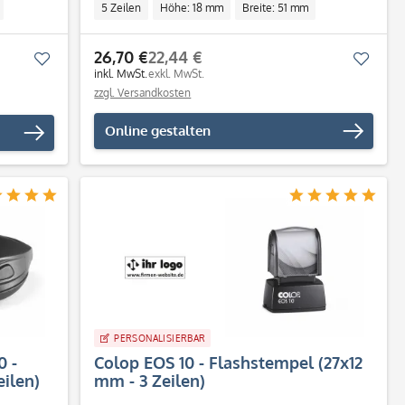
5 Zeilen
Höhe: 18 mm
Breite: 51 mm
l
Individuell
26,70 €
22,44 €
Merken
Merk
inkl. MwSt.
exkl. MwSt.
zzgl. Versandkosten
Online gestalten
PERSONALISIERBAR
0 -
Colop EOS 10 - Flashstempel (27x12
ilen)
mm - 3 Zeilen)