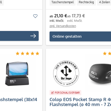
ll
Taschenstempel
Rechteckig
4 Zeilen
Höhe: 13 mm
Breite: 35 mm
Individuel
21,10 €
17,73 €
Merken
ab
ab
inkl. MwSt.
exkl. MwSt.
zzgl. Versandkosten
Online gestalten
PERSONALISIERBAR
ashstempel (38x14
Colop EOS Pocket Stamp R 4
Flashstempel (ø 40 mm - 7 Ze