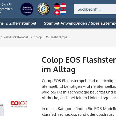
on 24-48h
gestalten
g
m- & Ziffernstempel
Stempel-Anwendungen / Spezialstemp
l / Siebdruckstempel
Colop EOS Flashstempel
Colop EOS Flashstem
im Alltag
Colop EOS Flashstempel
sind die richtig
Stempelbild benötigen – ohne Stempelkis
wird per Flash-Technologie belichtet und i
Abdrucke, auch bei feinen Linien, Logos 
In dieser Kategorie finden Sie EOS-Modell
klassisch rechteckig, rund oder quadratis