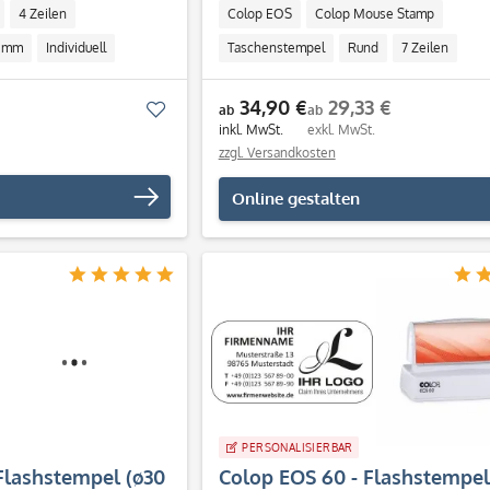
4 Zeilen
Colop EOS
Colop Mouse Stamp
8 mm
Individuell
Taschenstempel
Rund
7 Zeilen
Höhe: 40 mm
Breite: 40 mm
Individue
34,90 €
29,33 €
Merken
ab
ab
inkl. MwSt.
exkl. MwSt.
zzgl. Versandkosten
Online gestalten
PERSONALISIERBAR
Flashstempel (ø30
Colop EOS 60 - Flashstempel