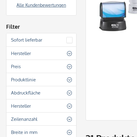
Alle Kundenbewertungen
Filter
Sofort lieferbar
Hersteller
Colop
Preis
Produktlinie
von
21,10 €
bis
152,10 €
Colop EOS
Abdruckfläche
Colop Mouse Stamp
Quadratisch
Hersteller
Taschenstempel
Rechteckig
Colop
Zeilenanzahl
Rund
2 Zeilen
Breite in mm