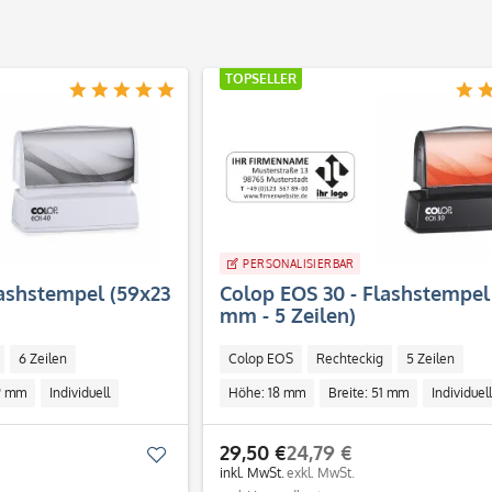
TOPSELLER
PERSONALISIERBAR
lashstempel (59x23
Colop EOS 30 - Flashstempel 
mm - 5 Zeilen)
6 Zeilen
Colop EOS
Rechteckig
5 Zeilen
59 mm
Individuell
Höhe: 18 mm
Breite: 51 mm
Individuell
29,50 €
24,79 €
Merken
inkl. MwSt.
exkl. MwSt.