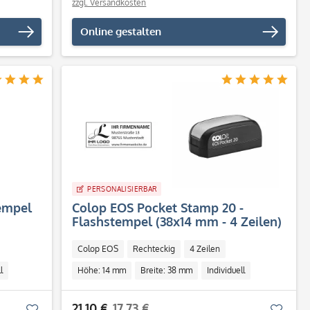
zzgl. Versandkosten
Online gestalten
PERSONALISIERBAR
empel
Colop EOS Pocket Stamp 20 -
Flashstempel (38x14 mm - 4 Zeilen)
Colop EOS
Rechteckig
4 Zeilen
l
Höhe: 14 mm
Breite: 38 mm
Individuell
21,10 €
17,73 €
Merken
Merk