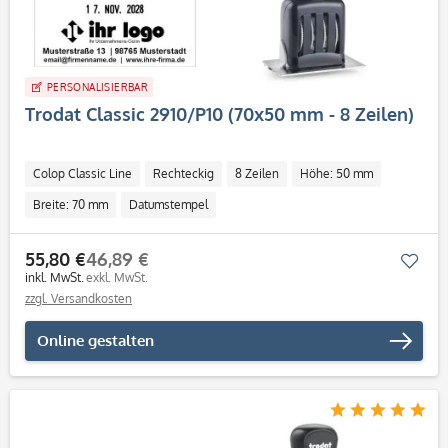
PERSONALISIERBAR
Trodat Classic 2910/P10 (70x50 mm - 8 Zeilen)
Colop Classic Line
Rechteckig
8 Zeilen
Höhe: 50 mm
Breite: 70 mm
Datumstempel
55,80 €
46,89 €
Mer
inkl. MwSt.
exkl. MwSt.
zzgl. Versandkosten
Online gestalten