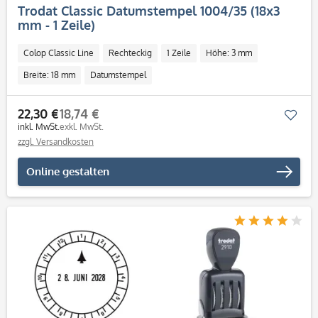
Trodat Classic Datumstempel 1004/35 (18x3
mm - 1 Zeile)
Colop Classic Line
Rechteckig
1 Zeile
Höhe: 3 mm
Breite: 18 mm
Datumstempel
22,30 €
18,74 €
Mer
inkl. MwSt.
exkl. MwSt.
zzgl. Versandkosten
Online gestalten