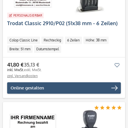
PERSONALISIERBAR
Trodat Classic 2910/P02 (51x38 mm - 6 Zeilen)
Colop Classic Line
Rechteckig
6 Zeilen
Höhe: 38 mm
Breite: 51 mm
Datumstempel
41,80 €
35,13 €
Mer
inkl. MwSt.
exkl. MwSt.
zzgl. Versandkosten
Online gestalten