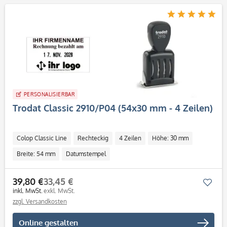
PERSONALISIERBAR
Trodat Classic 2910/P04 (54x30 mm - 4 Zeilen)
Colop Classic Line
Rechteckig
4 Zeilen
Höhe: 30 mm
Breite: 54 mm
Datumstempel
39,80 €
33,45 €
Mer
inkl. MwSt.
exkl. MwSt.
zzgl. Versandkosten
Online gestalten