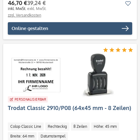
46,70 €
39,24 €
Mer
inkl. MwSt.
exkl. MwSt.
zzgl. Versandkosten
Online gestalten
PERSONALISIERBAR
Trodat Classic 2910/P08 (64x45 mm - 8 Zeilen)
Colop Classic Line
Rechteckig
8 Zeilen
Höhe: 45 mm
Breite: 64 mm
Datumstempel