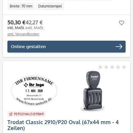
Breite: 70 mm
Datumstempel
50,30 €
42,27 €
Mer
inkl. MwSt.
exkl. MwSt.
zzgl. Versandkosten
Online gestalten
PERSONALISIERBAR
Trodat Classic 2910/P20 Oval (67x44 mm - 4
Zeilen)