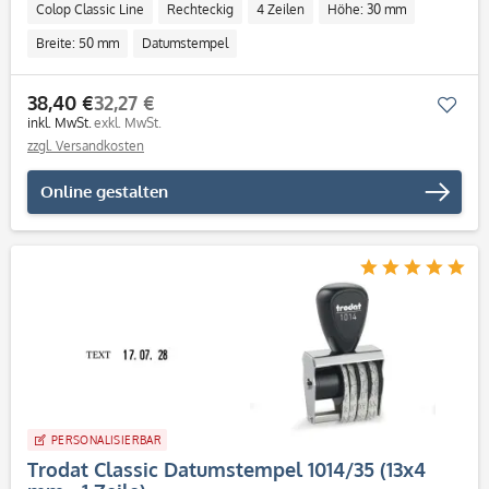
Colop Classic Line
Rechteckig
4 Zeilen
Höhe: 30 mm
Breite: 50 mm
Datumstempel
38,40 €
32,27 €
Mer
inkl. MwSt.
exkl. MwSt.
zzgl. Versandkosten
Online gestalten
PERSONALISIERBAR
Trodat Classic Datumstempel 1014/35 (13x4