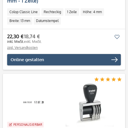
mm - 1 Zeile)
Colop Classic Line
Rechteckig
1 Zeile
Höhe: 4 mm
Breite: 13 mm
Datumstempel
22,30 €
18,74 €
Mer
inkl. MwSt.
exkl. MwSt.
zzgl. Versandkosten
Online gestalten
PERSONALISIERBAR