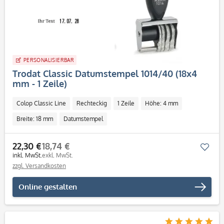
PERSONALISIERBAR
Trodat Classic Datumstempel 1014/40 (18x4
mm - 1 Zeile)
Colop Classic Line
Rechteckig
1 Zeile
Höhe: 4 mm
Breite: 18 mm
Datumstempel
22,30 €
18,74 €
Mer
inkl. MwSt.
exkl. MwSt.
zzgl. Versandkosten
Online gestalten