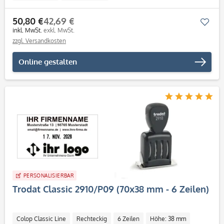
50,80 €
42,69 €
Mer
inkl. MwSt.
exkl. MwSt.
zzgl. Versandkosten
Online gestalten
PERSONALISIERBAR
Trodat Classic 2910/P09 (70x38 mm - 6 Zeilen)
Colop Classic Line
Rechteckig
6 Zeilen
Höhe: 38 mm