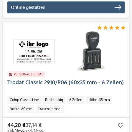
Online gestalten
PERSONALISIERBAR
Trodat Classic 2910/P06 (60x35 mm - 6 Zeilen)
Colop Classic Line
Rechteckig
6 Zeilen
Höhe: 35 mm
Breite: 60 mm
Datumstempel
44,20 €
37,14 €
Mer
inkl. MwSt.
exkl. MwSt.