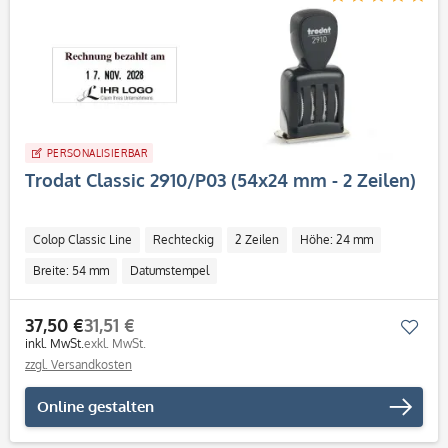
PERSONALISIERBAR
Trodat Classic 2910/P03 (54x24 mm - 2 Zeilen)
Colop Classic Line
Rechteckig
2 Zeilen
Höhe: 24 mm
Breite: 54 mm
Datumstempel
37,50 €
31,51 €
Mer
inkl. MwSt.
exkl. MwSt.
zzgl. Versandkosten
Online gestalten