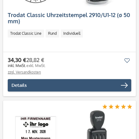
Trodat Classic Uhrzeitstempel 2910/U1-12 (ø 50
mm)
Trodat Classic Line
Rund
Individuell
34,30 €
28,82 €
Mer
inkl. MwSt.
exkl. MwSt.
zzgl. Versandkosten
Details