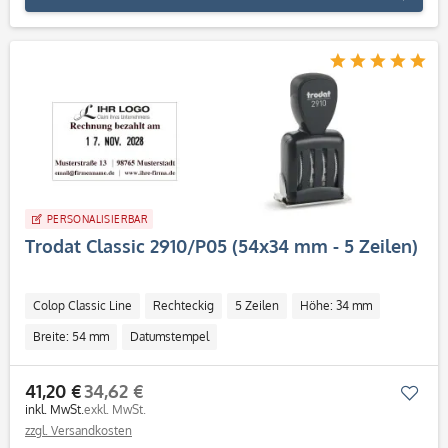
PERSONALISIERBAR
Trodat Classic 2910/P05 (54x34 mm - 5 Zeilen)
Colop Classic Line
Rechteckig
5 Zeilen
Höhe: 34 mm
Breite: 54 mm
Datumstempel
41,20 €
34,62 €
Mer
inkl. MwSt.
exkl. MwSt.
zzgl. Versandkosten