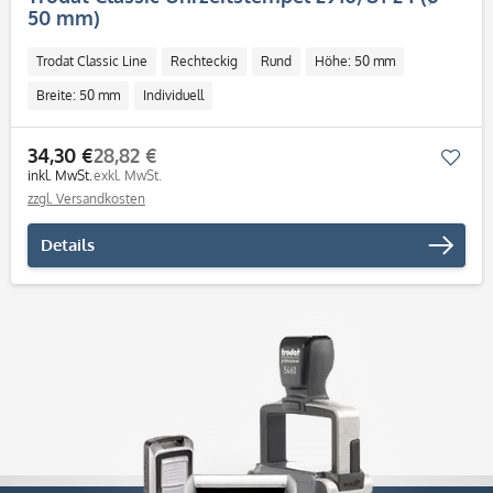
50 mm)
Trodat Classic Line
Rechteckig
Rund
Höhe: 50 mm
Breite: 50 mm
Individuell
34,30 €
28,82 €
Mer
inkl. MwSt.
exkl. MwSt.
zzgl. Versandkosten
Details