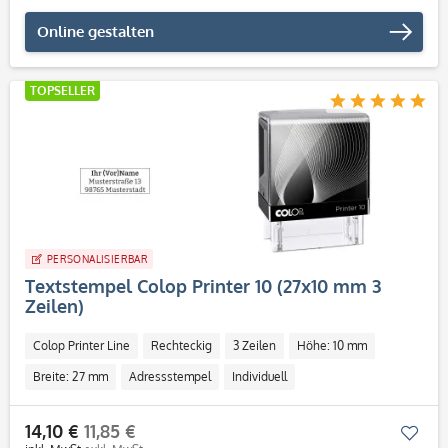
Online gestalten
TOPSELLER
PERSONALISIERBAR
Textstempel Colop Printer 10 (27x10 mm 3
Zeilen)
Colop Printer Line
Rechteckig
3 Zeilen
Höhe: 10 mm
Breite: 27 mm
Adressstempel
Individuell
14,10 €
11,85 €
Mer