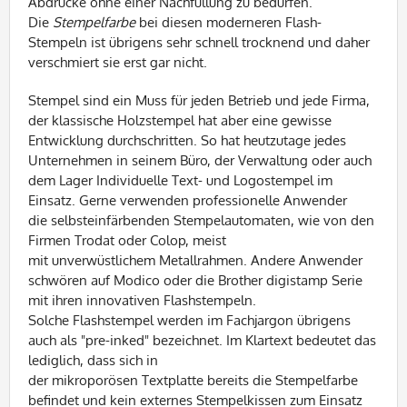
Abdrucke ohne einer Nachfüllung zu bedürfen.
Die
Stempelfarbe
bei diesen moderneren Flash-
Stempeln ist übrigens sehr schnell trocknend und daher
verschmiert sie erst gar nicht.
Stempel sind ein Muss für jeden Betrieb und jede Firma,
der klassische
Holzstempel
hat aber eine gewisse
Entwicklung durchschritten. So hat heutzutage jedes
Unternehmen in seinem Büro, der Verwaltung oder auch
dem Lager
Individuelle Text- und
Logostempel
im
Einsatz. Gerne verwenden professionelle Anwender
die
selbsteinfärbenden
Stempelautomaten
, wie von den
Firmen
Trodat
oder
Colop
, meist
mit
unverwüstlichem
Metallrahmen. Andere Anwender
schwören auf
Modico
oder die
Brother
digistamp
Serie
mit ihren innovativen
Flashstempeln
.
Solche
Flashstempel
werden im Fachjargon übrigens
auch als "
pre-inked
" bezeichnet. Im Klartext bedeutet das
lediglich, dass sich in
der
mikroporösen
Textplatte
bereits die Stempelfarbe
befindet und kein externes Stempelkissen zum Einsatz