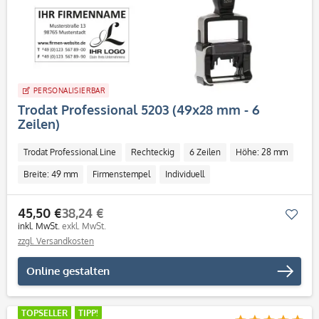
PERSONALISIERBAR
Trodat Professional 5203 (49x28 mm - 6
Zeilen)
Trodat Professional Line
Rechteckig
6 Zeilen
Höhe: 28 mm
Breite: 49 mm
Firmenstempel
Individuell
45,50 €
38,24 €
Mer
inkl. MwSt.
exkl. MwSt.
zzgl. Versandkosten
Online gestalten
TOPSELLER
TIPP!