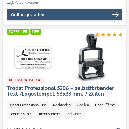
zzgl. Versandkosten
Online gestalten
TOPSELLER
TIPP!
PERSONALISIERBAR
Trodat Professional 5206 – selbstfärbender
Text-/Logostempel, 56x33 mm, 7 Zeilen
Trodat Professional Line
Rechteckig
7 Zeilen
Höhe: 33 mm
Breite: 56 mm
Firmenstempel
Individuell