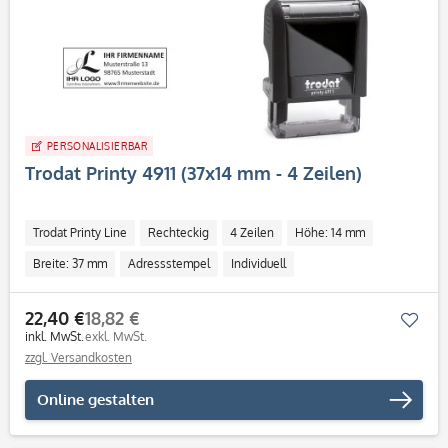
PERSONALISIERBAR
Trodat Printy 4911 (37x14 mm - 4 Zeilen)
Trodat Printy Line
Rechteckig
4 Zeilen
Höhe: 14 mm
Breite: 37 mm
Adressstempel
Individuell
22,40 €
18,82 €
Mer
inkl. MwSt.
exkl. MwSt.
zzgl. Versandkosten
Online gestalten