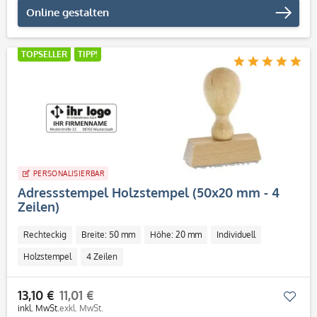
Online gestalten
TOPSELLER
TIPP!
PERSONALISIERBAR
Adressstempel Holzstempel (50x20 mm - 4
Zeilen)
Rechteckig
Breite: 50 mm
Höhe: 20 mm
Individuell
Holzstempel
4 Zeilen
13,10 €
11,01 €
Mer
inkl. MwSt.
exkl. MwSt.