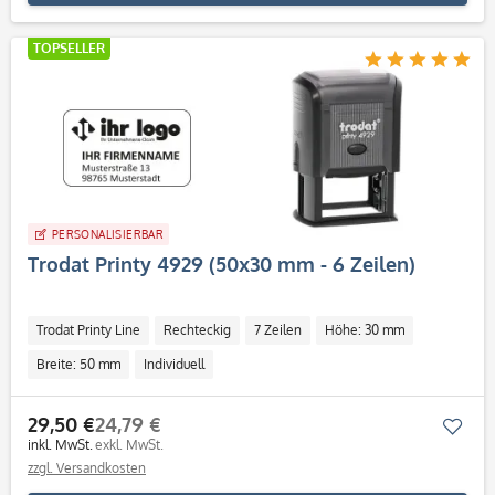
TOPSELLER
PERSONALISIERBAR
Trodat Printy 4929 (50x30 mm - 6 Zeilen)
Trodat Printy Line
Rechteckig
7 Zeilen
Höhe: 30 mm
Breite: 50 mm
Individuell
29,50 €
24,79 €
Mer
inkl. MwSt.
exkl. MwSt.
zzgl. Versandkosten