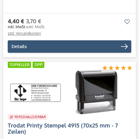
4,40 €
3,70 €
Mer
inkl. MwSt.
exkl. MwSt.
zzgl. Versandkosten
Details
TOPSELLER
TIPP!
PERSONALISIERBAR
Trodat Printy Stempel 4915 (70x25 mm - 7
Zeilen)