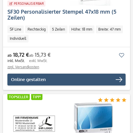
PERSONALISIERBAR
SF30 Personalisierter Stempel 47x18 mm (5
Zeilen)
SF Line
Rechteckig
5 Zeilen
Höhe: 18 mm
Breite: 47 mm
Individuell
18,72 €
15,73 €
Mer
ab
ab
inkl. MwSt.
exkl. MwSt.
zzgl. Versandkosten
Online gestalten
TOPSELLER
TIPP!