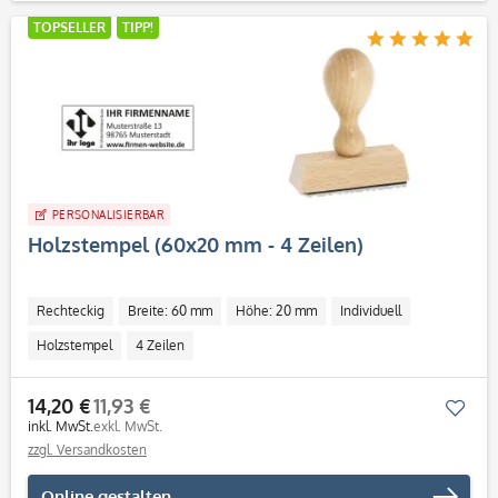
TOPSELLER
TIPP!
PERSONALISIERBAR
Holzstempel (60x20 mm - 4 Zeilen)
Rechteckig
Breite: 60 mm
Höhe: 20 mm
Individuell
Holzstempel
4 Zeilen
14,20 €
11,93 €
Mer
inkl. MwSt.
exkl. MwSt.
zzgl. Versandkosten
Online gestalten