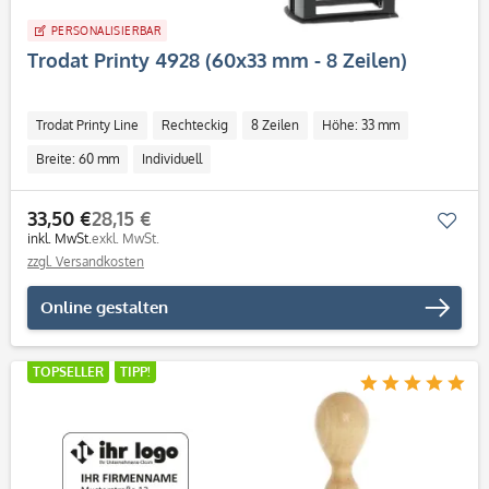
PERSONALISIERBAR
Trodat Printy 4928 (60x33 mm - 8 Zeilen)
Trodat Printy Line
Rechteckig
8 Zeilen
Höhe: 33 mm
Breite: 60 mm
Individuell
33,50 €
28,15 €
Mer
inkl. MwSt.
exkl. MwSt.
zzgl. Versandkosten
Online gestalten
TOPSELLER
TIPP!