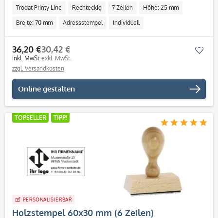
Trodat Printy Line
Rechteckig
7 Zeilen
Höhe: 25 mm
Breite: 70 mm
Adressstempel
Individuell
36,20 €
30,42 €
Mer
inkl. MwSt.
exkl. MwSt.
zzgl. Versandkosten
Online gestalten
TOPSELLER
TIPP!
PERSONALISIERBAR
Holzstempel 60x30 mm (6 Zeilen)