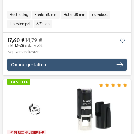
Rechteckig
Breite: 60 mm
Höhe: 30 mm
Individuell
Holzstempel
6 Zeilen
17,60 €
14,79 €
Mer
inkl. MwSt.
exkl. MwSt.
zzgl. Versandkosten
Online gestalten
TOPSELLER
PERSONALISIERBAR