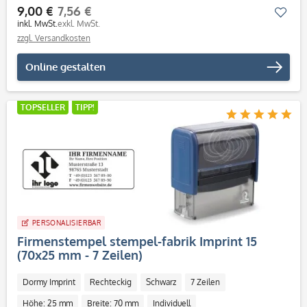
9,00 €
7,56 €
Mer
inkl. MwSt.
exkl. MwSt.
zzgl. Versandkosten
Online gestalten
TOPSELLER
TIPP!
PERSONALISIERBAR
Firmenstempel stempel-fabrik Imprint 15
(70x25 mm - 7 Zeilen)
Dormy Imprint
Rechteckig
Schwarz
7 Zeilen
Höhe: 25 mm
Breite: 70 mm
Individuell