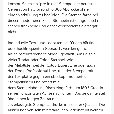
kommt. Solch ein "
pre-inked
" Stempel der neuesten
Generation hält für rund 10.000 Abdrucke ohne
einer
Nachfüllung
zu bedürfen. Die Stempelfarbe bei
diesen moderneren
Flash-Stempeln
ist übrigens sehr
schnell trocknend und daher verschmiert sie erst gar
nicht.
Individuelle Text- und
Logostempel
für den häufigen
oder hochfrequenten Gebrauch, werden gerne
als
selbsteinfärbendes
Modell gewählt. Am Beispiel
vieler
Trodat
oder
Colop
Stempel, wie
der
Metallstempel
der
Colop
Expert
Line oder auch
der
Trodat
Professional Line, ruht der Stempel mit
der
Textplatte
gegen ein
überkopf
montiertes
Stempelkissen und rotiert mit
dem
Stempelabdruck
frisch eingefärbt um 180 ° Grad in
seiner horizontalen Achse nach unten. Das gewährleistet
über einen langen Zeitraum
zuverlässigste
Stempelabdrücke
in lesbarer Qualität. Die
Kissen können selbstverständlich
wiederbefüllt
werden.