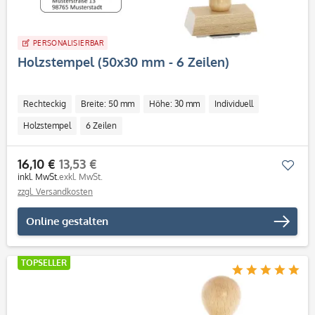
PERSONALISIERBAR
Holzstempel (50x30 mm - 6 Zeilen)
Rechteckig
Breite: 50 mm
Höhe: 30 mm
Individuell
Holzstempel
6 Zeilen
16,10 €
13,53 €
Mer
inkl. MwSt.
exkl. MwSt.
zzgl. Versandkosten
Online gestalten
TOPSELLER