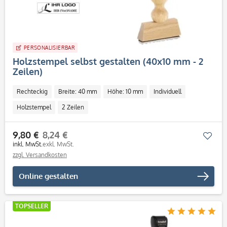
PERSONALISIERBAR
Holzstempel selbst gestalten (40x10 mm - 2
Zeilen)
Rechteckig
Breite: 40 mm
Höhe: 10 mm
Individuell
Holzstempel
2 Zeilen
9,80 €
8,24 €
Mer
inkl. MwSt.
exkl. MwSt.
zzgl. Versandkosten
Online gestalten
TOPSELLER