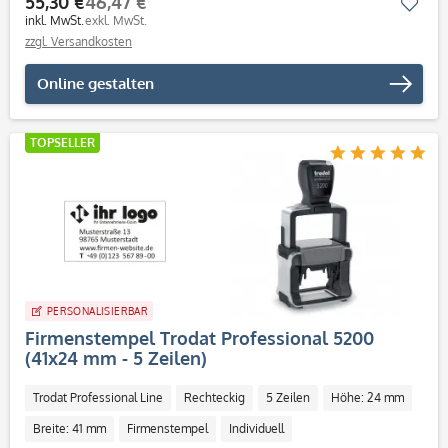
55,30 €
46,47 €
Mer
inkl. MwSt.
exkl. MwSt.
zzgl. Versandkosten
Online gestalten
TOPSELLER
PERSONALISIERBAR
Firmenstempel Trodat Professional 5200
(41x24 mm - 5 Zeilen)
Trodat Professional Line
Rechteckig
5 Zeilen
Höhe: 24 mm
Breite: 41 mm
Firmenstempel
Individuell