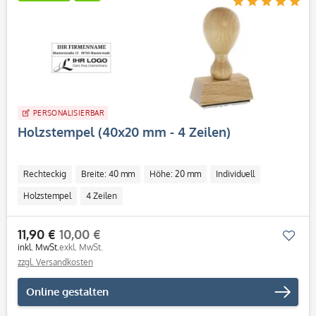
PERSONALISIERBAR
Holzstempel (40x20 mm - 4 Zeilen)
Rechteckig
Breite: 40 mm
Höhe: 20 mm
Individuell
Holzstempel
4 Zeilen
11,90 €
10,00 €
Mer
inkl. MwSt.
exkl. MwSt.
zzgl. Versandkosten
Online gestalten