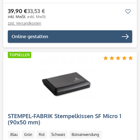
39,90 €
33,53 €
Mer
inkl. MwSt.
exkl. MwSt.
zzgl. Versandkosten
Online gestalten
TOPSELLER
STEMPEL-FABRIK Stempelkissen SF Micro 1
(90x50 mm)
Blau
Grün
Rot
Schwarz
Büroanwendung