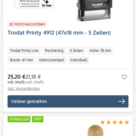
PERSONALISIERBAR
Trodat Printy 4912 (47x18 mm - 5 Zeilen)
Trodat Printy Line
Rechteckig
5 Zeilen
Höhe: 18 mm
Breite: 47 mm
Adressstempel
Individuell
25,20 €
21,18 €
Mer
inkl. MwSt.
exkl. MwSt.
zzgl. Versandkosten
Online gestalten
TOPSELLER
TIPP!