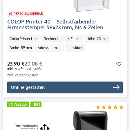
PERSONALISIERBAR
COLOP Printer 40 – Selbstfärbender
Firmenstempel 59x23 mm, bis 6 Zeilen
Colop Printer Line
Rechteckig
6 Zeilen
Höhe: 23 mm
Breite: 59 mm
Adressstempel
Individuell
23,90 €
20,08 €
Mer
inkl. MwSt.
exkl. MwSt.
zzgl. Versandkosten
Online gestalten
TOPSELLER
TIPP!