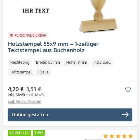
PERSONALISIERBAR
Holzstempel 55x9 mm – 1-zeiliger
Textstempel aus Buchenholz
Rechteckig
Breite: 55 mm
Höhe: 9 mm
Individuell
Holzstempel
1 Zeile
4,20 €
3,53 €
Mer
inkl. MwSt.
exkl. MwSt.
zzgl. Versandkosten
Online gestalten
TOPSELLER
TIPP!