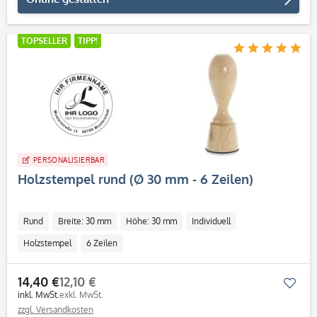
TOPSELLER
TIPP!
PERSONALISIERBAR
Holzstempel rund (Ø 30 mm - 6 Zeilen)
Rund
Breite: 30 mm
Höhe: 30 mm
Individuell
Holzstempel
6 Zeilen
14,40 €
12,10 €
Mer
inkl. MwSt.
exkl. MwSt.
zzgl. Versandkosten