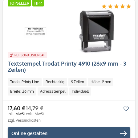
TOPSELLER
TIPP!
PERSONALISIERBAR
Textstempel Trodat Printy 4910 (26x9 mm - 3
Zeilen)
Trodat Printy Line
Rechteckig
3 Zeilen
Höhe: 9 mm
Breite: 26 mm
Adressstempel
Individuell
17,60 €
14,79 €
Mer
inkl. MwSt.
exkl. MwSt.
zzgl. Versandkosten
Online gestalten