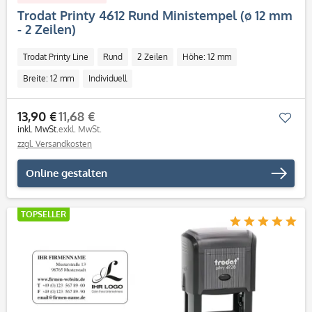
Trodat Printy 4612 Rund Ministempel (ø 12 mm
- 2 Zeilen)
Trodat Printy Line
Rund
2 Zeilen
Höhe: 12 mm
Breite: 12 mm
Individuell
13,90 €
11,68 €
Mer
inkl. MwSt.
exkl. MwSt.
zzgl. Versandkosten
Online gestalten
TOPSELLER