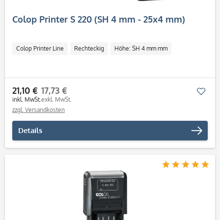
Colop Printer S 220 (SH 4 mm - 25x4 mm)
Colop Printer Line
Rechteckig
Höhe: SH 4 mm mm
21,10 €
17,73 €
Mer
inkl. MwSt.
exkl. MwSt.
zzgl. Versandkosten
Details