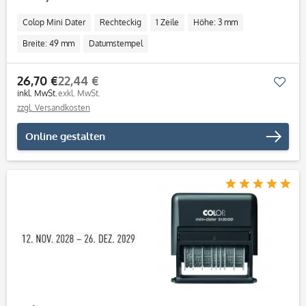
Colop Mini Dater
Rechteckig
1 Zeile
Höhe: 3 mm
Breite: 49 mm
Datumstempel
26,70 €
22,44 €
Mer
inkl. MwSt.
exkl. MwSt.
zzgl. Versandkosten
Online gestalten