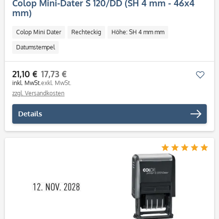
Colop Mini-Dater S 120/DD (SH 4 mm - 46x4
mm)
Colop Mini Dater
Rechteckig
Höhe: SH 4 mm mm
Datumstempel
21,10 €
17,73 €
Mer
inkl. MwSt.
exkl. MwSt.
zzgl. Versandkosten
Details