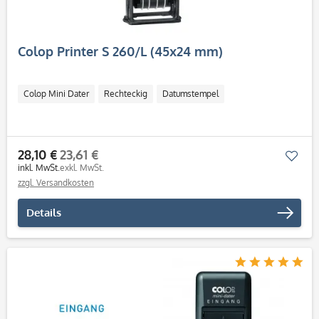
Colop Printer S 260/L (45x24 mm)
Colop Mini Dater
Rechteckig
Datumstempel
28,10 €
23,61 €
Mer
inkl. MwSt.
exkl. MwSt.
zzgl. Versandkosten
Details