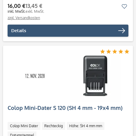
16,00 €
13,45 €
Mer
inkl. MwSt.
exkl. MwSt.
zzgl. Versandkosten
Details
Colop Mini-Dater S 120 (SH 4 mm - 19x4 mm)
Colop Mini Dater
Rechteckig
Höhe: SH 4 mm mm
Datumstempel