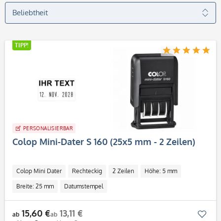
TIPP!
PERSONALISIERBAR
Colop Mini-Dater S 160 (25x5 mm - 2 Zeilen)
Colop Mini Dater
Rechteckig
2 Zeilen
Höhe: 5 mm
Breite: 25 mm
Datumstempel
15,60 €
13,11 €
Mer
ab
ab