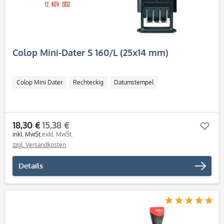
Colop Mini-Dater S 160/L (25x14 mm)
Colop Mini Dater
Rechteckig
Datumstempel
18,30 €
15,38 €
Mer
inkl. MwSt.
exkl. MwSt.
zzgl. Versandkosten
Details