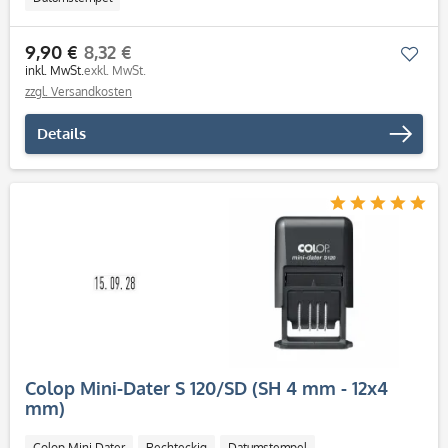
9,90 €
8,32 €
Mer
inkl. MwSt.
exkl. MwSt.
zzgl. Versandkosten
Details
Colop Mini-Dater S 120/SD (SH 4 mm - 12x4
mm)
Colop Mini Dater
Rechteckig
Datumstempel