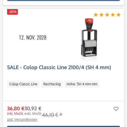
-20%
SALE - Colop Classic Line 2100/4 (SH 4 mm)
Colop Classic Line
Rechteckig
Höhe: SH 4 mm mm
36,80 €
30,92 €
Mer
inkl. MwSt.
exkl. MwSt.
46,10 € *
zzgl. Versandkosten