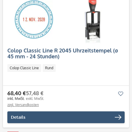
Colop Classic Line R 2045 Uhrzeitstempel (ø
45 mm - 24 Stunden)
Colop Classic Line
Rund
68,40 €
57,48 €
Mer
inkl. MwSt.
exkl. MwSt.
zzgl. Versandkosten
Details