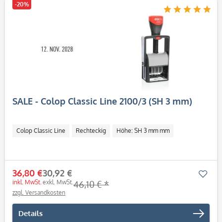
-20%
SALE - Colop Classic Line 2100/3 (SH 3 mm)
Colop Classic Line
Rechteckig
Höhe: SH 3 mm mm
36,80 €
30,92 €
Mer
inkl. MwSt.
exkl. MwSt.
46,10 € *
zzgl. Versandkosten
Details