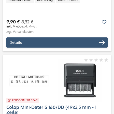
9,90 €
8,32 €
Mer
inkl. MwSt.
exkl. MwSt.
zzgl. Versandkosten
Details
PERSONALISIERBAR
Colop Mini-Dater S 160/DD (49x3,5 mm - 1
Zeile)