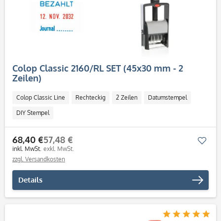
Colop Classic 2160/RL SET (45x30 mm - 2
Zeilen)
Colop Classic Line
Rechteckig
2 Zeilen
Datumstempel
DIY Stempel
68,40 €
57,48 €
Mer
inkl. MwSt.
exkl. MwSt.
zzgl. Versandkosten
Details