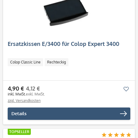
Ersatzkissen E/3400 für Colop Expert 3400
Colop Classic Line
Rechteckig
4,90 €
4,12 €
Mer
inkl. MwSt.
exkl. MwSt.
zzgl. Versandkosten
Details
TOPSELLER