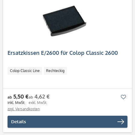
Ersatzkissen E/2600 für Colop Classic 2600
Colop Classic Line
Rechteckig
5,50 €
4,62 €
Mer
ab
ab
inkl. MwSt.
exkl. MwSt.
zzgl. Versandkosten
Details