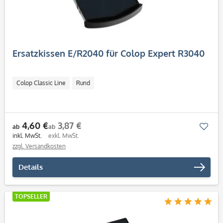
Ersatzkissen E/R2040 für Colop Expert R3040
Colop Classic Line
Rund
4,60 €
3,87 €
Mer
ab
ab
inkl. MwSt.
exkl. MwSt.
zzgl. Versandkosten
Details
TOPSELLER