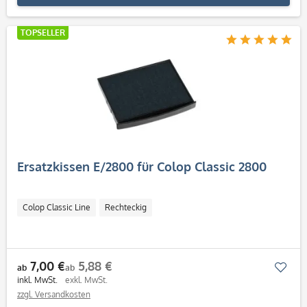
TOPSELLER
Ersatzkissen E/2800 für Colop Classic 2800
Colop Classic Line
Rechteckig
7,00 €
5,88 €
Mer
ab
ab
inkl. MwSt.
exkl. MwSt.
zzgl. Versandkosten