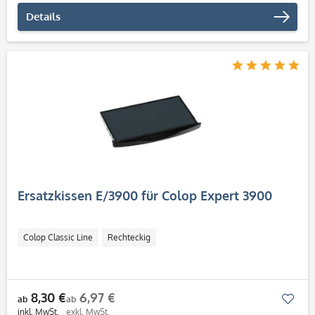
Details
Ersatzkissen E/3900 für Colop Expert 3900
Colop Classic Line
Rechteckig
8,30 €
6,97 €
Mer
ab
ab
inkl. MwSt.
exkl. MwSt.