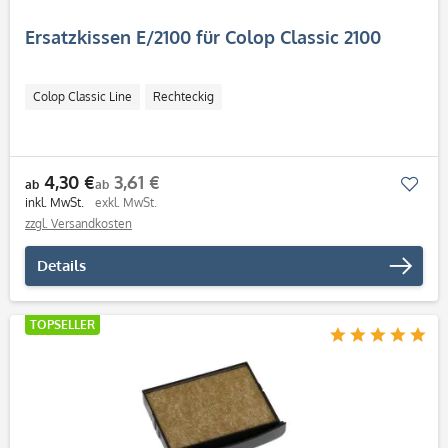
Ersatzkissen E/2100 für Colop Classic 2100
Colop Classic Line
Rechteckig
4,30 €
3,61 €
Mer
ab
ab
inkl. MwSt.
exkl. MwSt.
zzgl. Versandkosten
Details
TOPSELLER