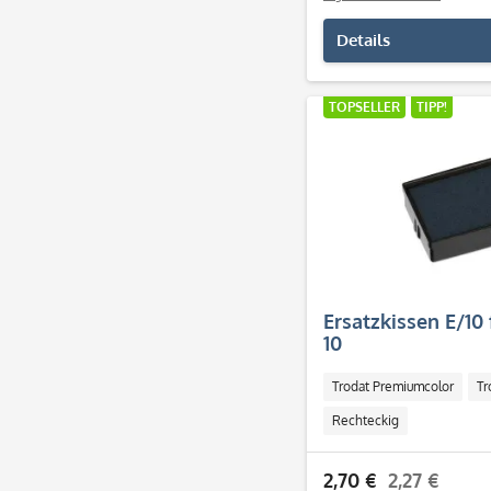
Details
TOPSELLER
TIPP!
Ersatzkissen E/10 
10
Trodat Premiumcolor
Tr
Rechteckig
2,70 €
2,27 €