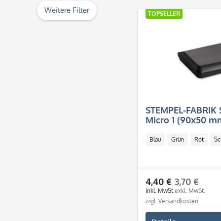
& mehr
Weitere Filter
TOPSELLER
& mehr
& mehr
& mehr
STEMPEL-FABRIK 
Micro 1 (90x50 m
Blau
Grün
Rot
Sc
4,40 €
3,70 €
inkl. MwSt.
exkl. MwSt.
zzgl. Versandkosten