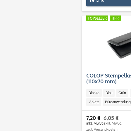
Details
TOPSELLER
TIPP!
COLOP Stempelki
(110x70 mm)
Blanko
Blau
Grün
Violett
Büroanwendung
7,20 €
6,05 €
inkl. MwSt.
exkl. MwSt.
zzgl. Versandkosten