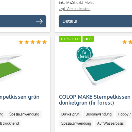
inkl. MwSt.
exkl. MwSt.
zzgl. Versandkosten
Details
TOPSELLER
TIPP!
pelkissen grün
COLOP MAKE Stempelkissen
dunkelgrün (fir forest)
ng
Spezialanwendung
Dunkelgrün
Büroanwendung
Hobby / 
ll trocknend
Spezialanwendung
Auf Wasserbasis