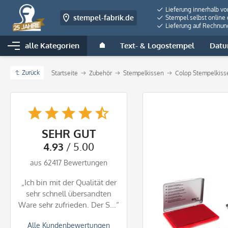
Lieferung innerhalb v
stempel-fabrik.de
Stempel selbst online 
Lieferung auf Rechnun
alle Kategorien
Text- & Logostempel
Datu
Zurück
Startseite
Zubehör
Stempelkissen
Colop Stempelkiss
SEHR GUT
4.93
/ 5.00
aus 62417 Bewertungen
„Ich bin mit der Qualität der
sehr schnell übersandten
Ware sehr zufrieden. Der S...“
Alle Kundenbewertungen