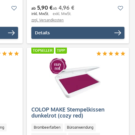
Schnell trocknend
5,90 €
4,96 €
Merken
Merk
ab
ab
inkl. MwSt.
exkl. MwSt.
zzgl. Versandkosten
Details
TOPSELLER
TIPP!
COLOP MAKE Stempelkissen
dunkelrot (cozy red)
ung
Brombeerfarben
Büroanwendung