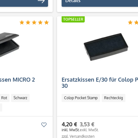
Details
TOPSELLER
ssen MICRO 2
Ersatzkissen E/30 für Colop P
30
Rot
Schwarz
Colop Pocket Stamp
Rechteckig
4,20 €
3,53 €
Merken
inkl. MwSt.
exkl. MwSt.
zzgl. Versandkosten