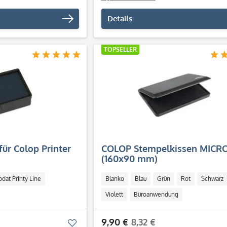
Details
TOPSELLER
für Colop Printer
COLOP Stempelkissen MICRO
(160x90 mm)
odat Printy Line
Blanko
Blau
Grün
Rot
Schwarz
Violett
Büroanwendung
9,90 €
8,32 €
Merken