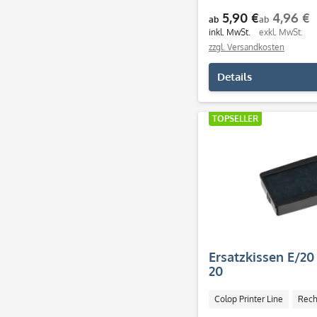
5,90 €
4,96 €
ab
ab
inkl. MwSt.
exkl. MwSt.
zzgl. Versandkosten
Details
TOPSELLER
Ersatzkissen E/20 
20
Colop Printer Line
Rech