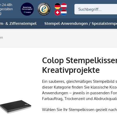
on 24-48h
gestalten
g
m- & Ziffernstempel
Stempel-Anwendungen / Spezialstemp
en
Colop Stempelkissen
Kreativprojekte
Ein sauberes, gleichmäßiges Stempelbild s
dieser Kategorie finden Sie klassische Kis
Anwendungen – jeweils in passenden Form
Farbauftrag, Trockenzeit und Abdruckquali
Wählen Sie Ihr Stempelkissen gezielt nac