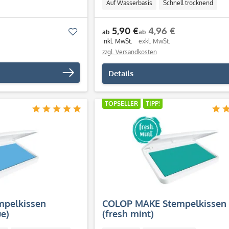
Auf Wasserbasis
Schnell trocknend
5,90 €
4,96 €
Merken
ab
ab
inkl. MwSt.
exkl. MwSt.
zzgl. Versandkosten
Details
TOPSELLER
TIPP!
pelkissen
COLOP MAKE Stempelkissen t
ue)
(fresh mint)