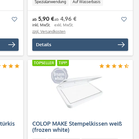
Spezialanwendung
Auf Wasserbasis
Schnell trocknend
5,90 €
4,96 €
Merken
Merk
ab
ab
inkl. MwSt.
exkl. MwSt.
zzgl. Versandkosten
Details
TOPSELLER
TIPP!
ürkis
COLOP MAKE Stempelkissen weiß
(frozen white)