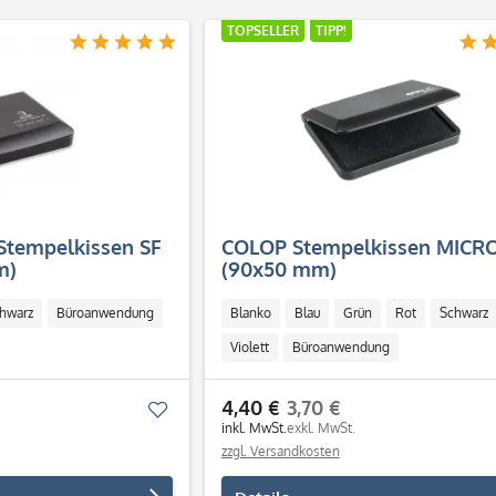
TOPSELLER
TIPP!
Stempelkissen SF
COLOP Stempelkissen MICRO
m)
(90x50 mm)
hwarz
Büroanwendung
Blanko
Blau
Grün
Rot
Schwarz
Violett
Büroanwendung
4,40 €
3,70 €
Merken
inkl. MwSt.
exkl. MwSt.
zzgl. Versandkosten