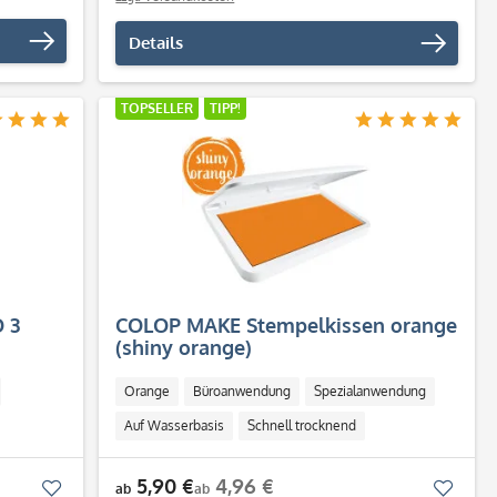
Details
TOPSELLER
TIPP!
 3
COLOP MAKE Stempelkissen orange
(shiny orange)
Orange
Büroanwendung
Spezialanwendung
Auf Wasserbasis
Schnell trocknend
5,90 €
4,96 €
Merken
Merk
ab
ab