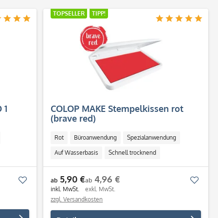
TOPSELLER
TIPP!
 1
COLOP MAKE Stempelkissen rot
(brave red)
Rot
Büroanwendung
Spezialanwendung
Auf Wasserbasis
Schnell trocknend
5,90 €
4,96 €
Merken
Merk
ab
ab
inkl. MwSt.
exkl. MwSt.
zzgl. Versandkosten