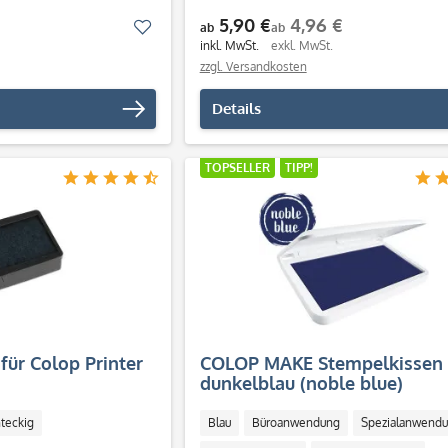
Schnell trocknend
5,90 €
4,96 €
Merken
ab
ab
inkl. MwSt.
exkl. MwSt.
zzgl. Versandkosten
Details
TOPSELLER
TIPP!
für Colop Printer
COLOP MAKE Stempelkissen
dunkelblau (noble blue)
teckig
Blau
Büroanwendung
Spezialanwend