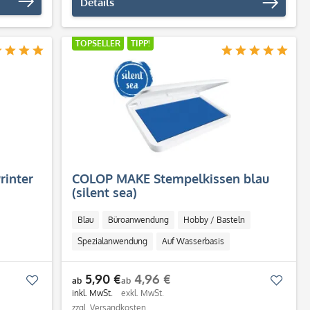
Details
TOPSELLER
TIPP!
rinter
COLOP MAKE Stempelkissen blau
(silent sea)
Blau
Büroanwendung
Hobby / Basteln
Spezialanwendung
Auf Wasserbasis
Schnell trocknend
5,90 €
4,96 €
Merken
Merk
ab
ab
inkl. MwSt.
exkl. MwSt.
zzgl. Versandkosten