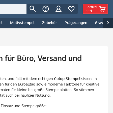
-
Artikel
-,-- €
el
Motivstempel
Zubehör
Prägezangen
Gravur | 

 für Büro, Versand und
teht und fällt mit dem richtigen
Colop Stempelkissen
. In
sen für den Büroalltag sowie moderne Farbtöne für kreative
aten für kleine bis große Stempelplatten. So stimmen
tät auch bei häufiger Nutzung.
h Einsatz und Stempelgröße: