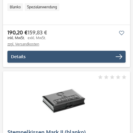
Blanko
Spezialanwendung
190,20 €
159,83 €
Mer
inkl. MwSt.
exkl. MwSt.
zzgl. Versandkosten
Details
Stempelkissen Mark II (blanko)