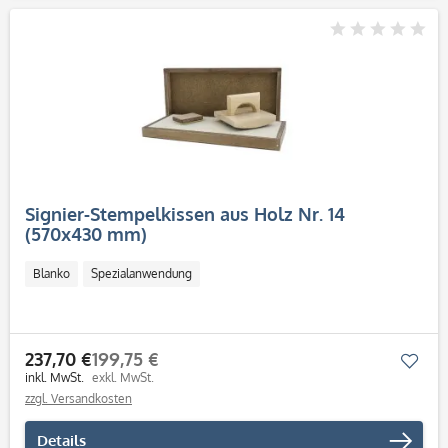
Signier-Stempelkissen aus Holz Nr. 14
(570x430 mm)
Blanko
Spezialanwendung
237,70 €
199,75 €
Mer
inkl. MwSt.
exkl. MwSt.
zzgl. Versandkosten
Details