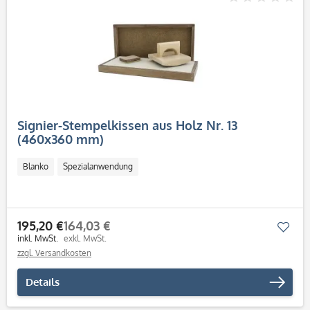
Signier-Stempelkissen aus Holz Nr. 13
(460x360 mm)
Blanko
Spezialanwendung
195,20 €
164,03 €
Mer
inkl. MwSt.
exkl. MwSt.
zzgl. Versandkosten
Details