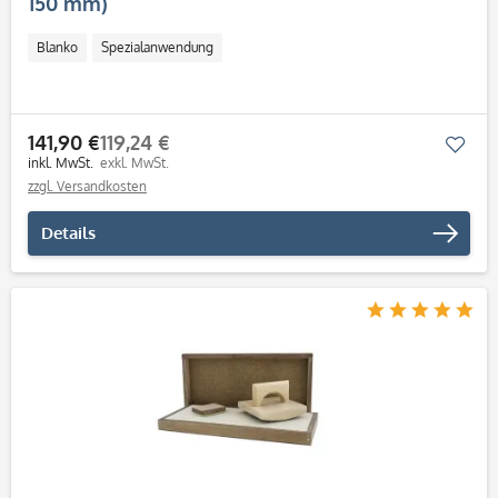
150 mm)
Blanko
Spezialanwendung
141,90 €
119,24 €
Mer
inkl. MwSt.
exkl. MwSt.
zzgl. Versandkosten
Details