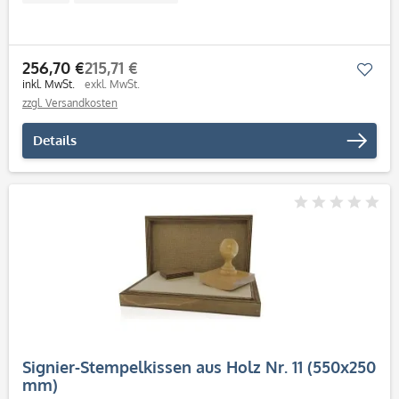
256,70 €
215,71 €
Mer
inkl. MwSt.
exkl. MwSt.
zzgl. Versandkosten
Details
Signier-Stempelkissen aus Holz Nr. 11 (550x250
mm)