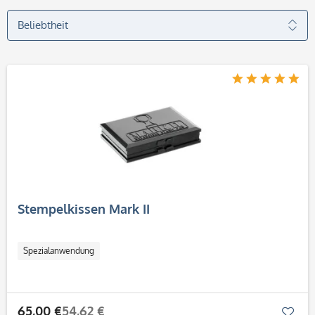
Stempelkissen Mark II
Spezialanwendung
65,00 €
54,62 €
Mer