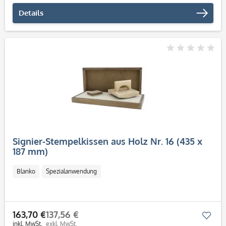
Details
Signier-Stempelkissen aus Holz Nr. 16 (435 x
187 mm)
Blanko
Spezialanwendung
163,70 €
137,56 €
Mer
inkl. MwSt.
exkl. MwSt.