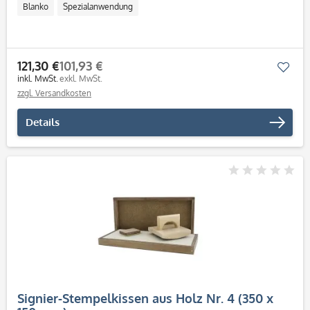
Blanko
Spezialanwendung
121,30 €
101,93 €
Mer
inkl. MwSt.
exkl. MwSt.
zzgl. Versandkosten
Details
Signier-Stempelkissen aus Holz Nr. 4 (350 x