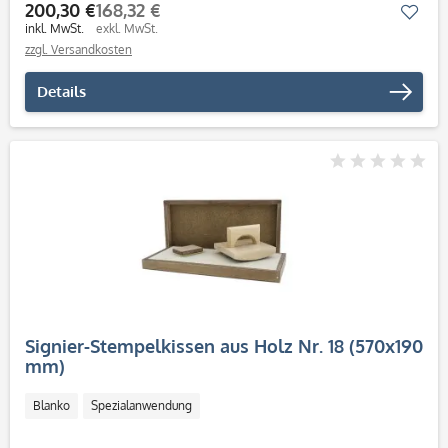
200,30 €
168,32 €
Mer
inkl. MwSt.
exkl. MwSt.
zzgl. Versandkosten
Details
Signier-Stempelkissen aus Holz Nr. 18 (570x190
mm)
Blanko
Spezialanwendung