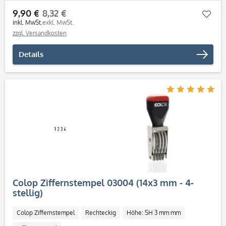
9,90 €
8,32 €
Mer
inkl. MwSt.
exkl. MwSt.
zzgl. Versandkosten
Details
Colop Ziffernstempel 03004 (14x3 mm - 4-
stellig)
Colop Ziffernstempel
Rechteckig
Höhe: SH 3 mm mm