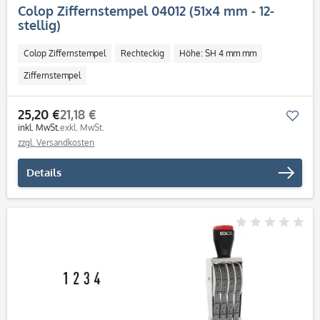
Colop Ziffernstempel 04012 (51x4 mm - 12-
stellig)
Colop Ziffernstempel
Rechteckig
Höhe: SH 4 mm mm
Ziffernstempel
25,20 €
21,18 €
Mer
inkl. MwSt.
exkl. MwSt.
zzgl. Versandkosten
Details