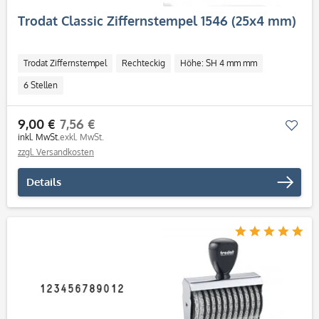
Trodat Classic Ziffernstempel 1546 (25x4 mm)
Trodat Ziffernstempel
Rechteckig
Höhe: SH 4 mm mm
6 Stellen
9,00 €
7,56 €
Mer
inkl. MwSt.
exkl. MwSt.
zzgl. Versandkosten
Details