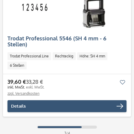
Trodat Professional 5546 (SH 4 mm - 6
Stellen)
Trodat Professional Line
Rechteckig
Höhe: SH 4 mm
6 Stellen
39,60 €
33,28 €
Mer
inkl. MwSt.
exkl. MwSt.
zzgl. Versandkosten
Details
3/4