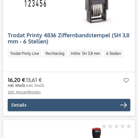
Trodat Printy 4836 Ziffernbandstempel (SH 3,8
mm - 6 Stellen)
Trodat Printy Line
Rechteckig
Höhe: SH 3,8 mm
6 Stellen
16,20 €
13,61 €
Mer
inkl. MwSt.
exkl. MwSt.
zzgl. Versandkosten
Details