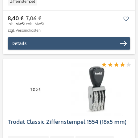
Ziffernstempel
8,40 €
7,06 €
Mer
inkl. MwSt.
exkl. MwSt.
zzgl. Versandkosten
Details
Trodat Classic Ziffernstempel 1554 (18x5 mm)