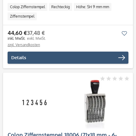
Colop Ziffernstempel
Rechteckig
Höhe: SH 9 mm mm
Ziffernstempel
44,60 €
37,48 €
Mer
inkl. MwSt.
exkl. MwSt.
zzgl. Versandkosten
Details
Colop Ziffernstempel 18006 (71x18 mm - 6-