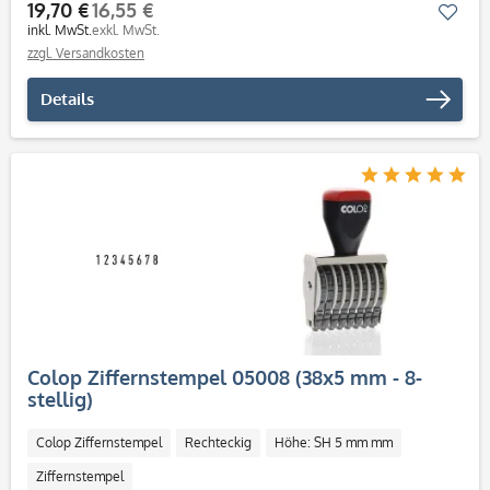
19,70 €
16,55 €
Mer
inkl. MwSt.
exkl. MwSt.
zzgl. Versandkosten
Details
Colop Ziffernstempel 05008 (38x5 mm - 8-
stellig)
Colop Ziffernstempel
Rechteckig
Höhe: SH 5 mm mm
Ziffernstempel