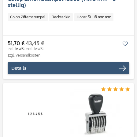
stellig)
Colop Ziffernstempel
Rechteckig
Höhe: SH 18 mm mm
51,70 €
43,45 €
Mer
inkl. MwSt.
exkl. MwSt.
zzgl. Versandkosten
Details