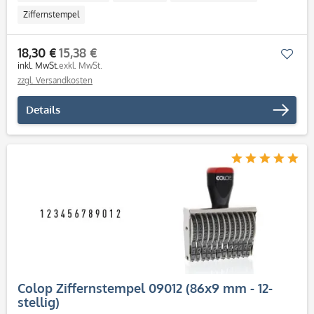
Ziffernstempel
18,30 €
15,38 €
Mer
inkl. MwSt.
exkl. MwSt.
zzgl. Versandkosten
Details
Colop Ziffernstempel 09012 (86x9 mm - 12-
stellig)