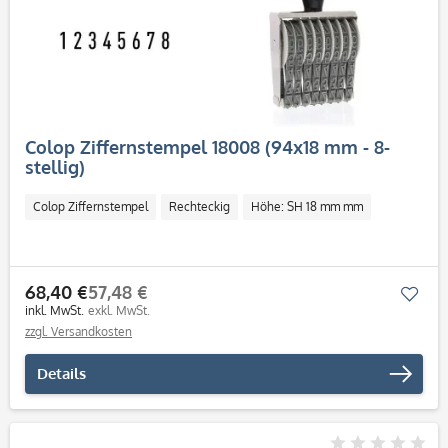
Colop Ziffernstempel 18008 (94x18 mm - 8-
stellig)
Colop Ziffernstempel
Rechteckig
Höhe: SH 18 mm mm
68,40 €
57,48 €
Mer
inkl. MwSt.
exkl. MwSt.
zzgl. Versandkosten
Details