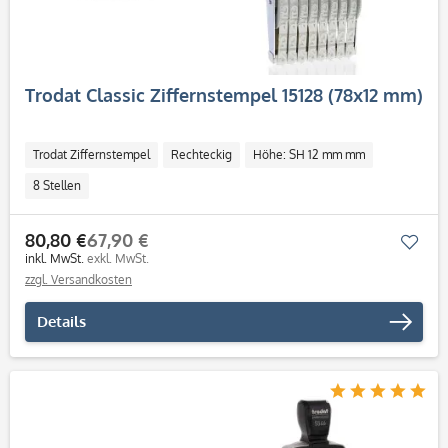
Trodat Classic Ziffernstempel 15128 (78x12 mm)
Trodat Ziffernstempel
Rechteckig
Höhe: SH 12 mm mm
8 Stellen
80,80 €
67,90 €
Mer
inkl. MwSt.
exkl. MwSt.
zzgl. Versandkosten
Details