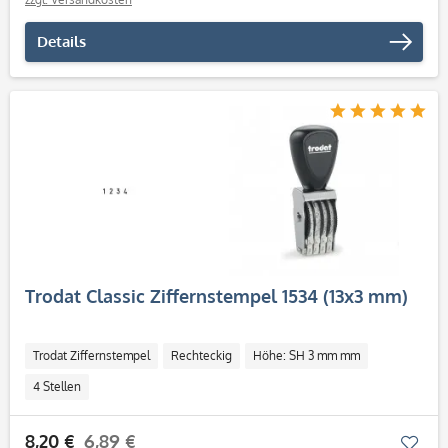
Details
Trodat Classic Ziffernstempel 1534 (13x3 mm)
Trodat Ziffernstempel
Rechteckig
Höhe: SH 3 mm mm
4 Stellen
8,20 €
6,89 €
Mer