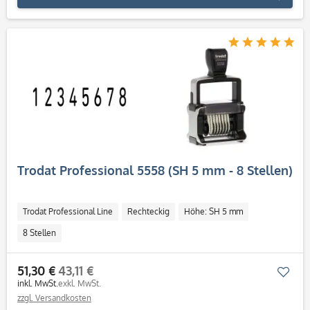
Trodat Professional 5558 (SH 5 mm - 8 Stellen)
Trodat Professional Line
Rechteckig
Höhe: SH 5 mm
8 Stellen
51,30 €
43,11 €
Mer
inkl. MwSt.
exkl. MwSt.
zzgl. Versandkosten