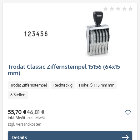
Trodat Classic Ziffernstempel 15156 (64x15
mm)
Trodat Ziffernstempel
Rechteckig
Höhe: SH 15 mm mm
6 Stellen
55,70 €
46,81 €
Mer
inkl. MwSt.
exkl. MwSt.
zzgl. Versandkosten
Details