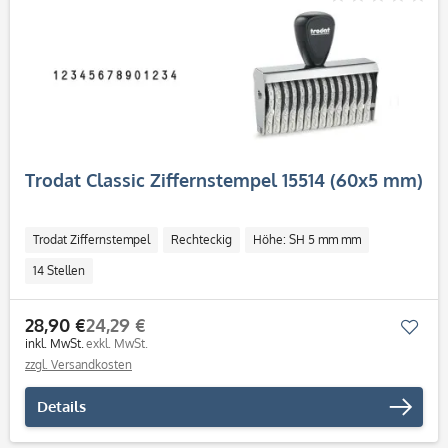
Trodat Classic Ziffernstempel 15514 (60x5 mm)
Trodat Ziffernstempel
Rechteckig
Höhe: SH 5 mm mm
14 Stellen
28,90 €
24,29 €
Mer
inkl. MwSt.
exkl. MwSt.
zzgl. Versandkosten
Details