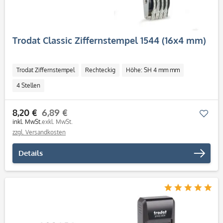
Trodat Classic Ziffernstempel 1544 (16x4 mm)
Trodat Ziffernstempel
Rechteckig
Höhe: SH 4 mm mm
4 Stellen
8,20 €
6,89 €
Mer
inkl. MwSt.
exkl. MwSt.
zzgl. Versandkosten
Details