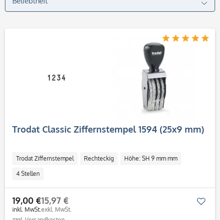
Trodat Classic Ziffernstempel 1594 (25x9 mm)
Trodat Ziffernstempel
Rechteckig
Höhe: SH 9 mm mm
4 Stellen
19,00 €
15,97 €
Mer
inkl. MwSt.
exkl. MwSt.
zzgl. Versandkosten