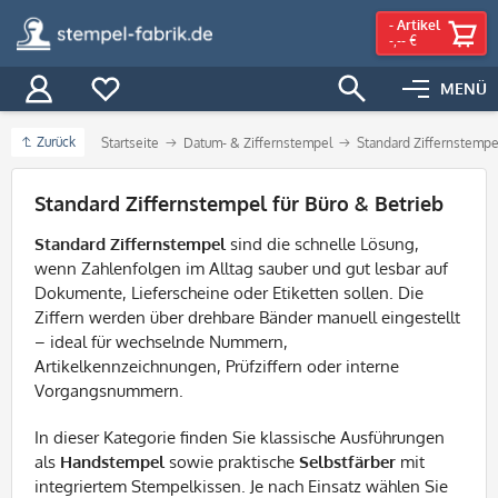
-
Artikel
-,-- €
MENÜ
Zurück
Startseite
Datum- & Ziffernstempel
Standard Ziffernstempe
Filter
Standard Ziffernstempel für Büro & Betrieb
Standard Ziffernstempel
sind die schnelle Lösung,
wenn Zahlenfolgen im Alltag sauber und gut lesbar auf
Dokumente, Lieferscheine oder Etiketten sollen. Die
Ziffern werden über drehbare Bänder manuell eingestellt
– ideal für wechselnde Nummern,
Artikelkennzeichnungen, Prüfziffern oder interne
Vorgangsnummern.
In dieser Kategorie finden Sie klassische Ausführungen
als
Handstempel
sowie praktische
Selbstfärber
mit
integriertem Stempelkissen. Je nach Einsatz wählen Sie