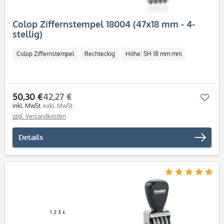
Colop Ziffernstempel 18004 (47x18 mm - 4-
stellig)
Colop Ziffernstempel
Rechteckig
Höhe: SH 18 mm mm
50,30 €
42,27 €
Mer
inkl. MwSt.
exkl. MwSt.
zzgl. Versandkosten
Details