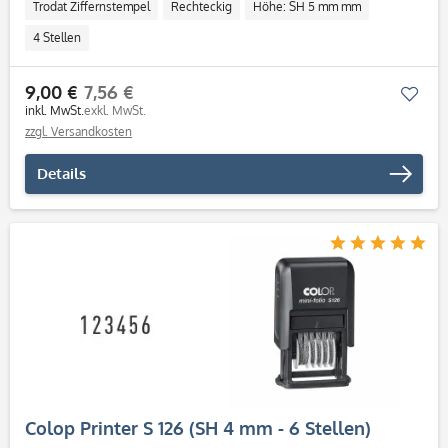
Trodat Ziffernstempel
Rechteckig
Höhe: SH 5 mm mm
4 Stellen
9,00 €
7,56 €
Mer
inkl. MwSt.
exkl. MwSt.
zzgl. Versandkosten
Details
Colop Printer S 126 (SH 4 mm - 6 Stellen)