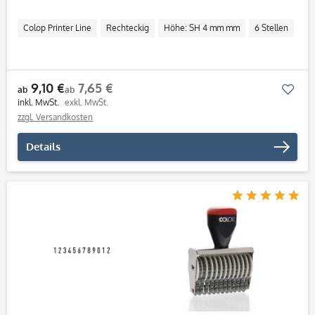
Colop Printer Line
Rechteckig
Höhe: SH 4 mm mm
6 Stellen
9,10 €
7,65 €
Mer
ab
ab
inkl. MwSt.
exkl. MwSt.
zzgl. Versandkosten
Details