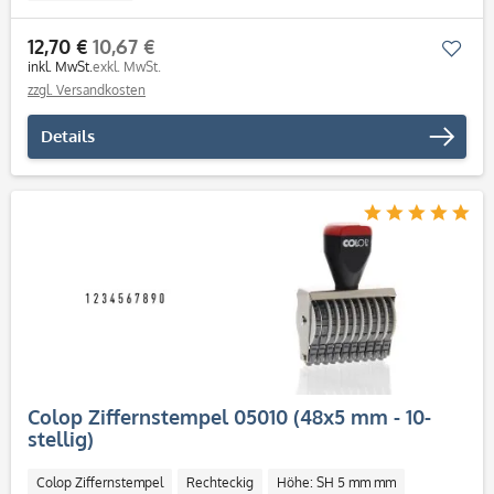
12,70 €
10,67 €
Mer
inkl. MwSt.
exkl. MwSt.
zzgl. Versandkosten
Details
Colop Ziffernstempel 05010 (48x5 mm - 10-
stellig)
Colop Ziffernstempel
Rechteckig
Höhe: SH 5 mm mm