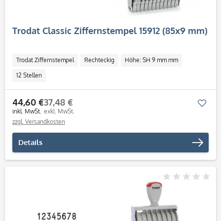
Trodat Classic Ziffernstempel 15912 (85x9 mm)
Trodat Ziffernstempel
Rechteckig
Höhe: SH 9 mm mm
12 Stellen
44,60 €
37,48 €
Mer
inkl. MwSt.
exkl. MwSt.
zzgl. Versandkosten
Details