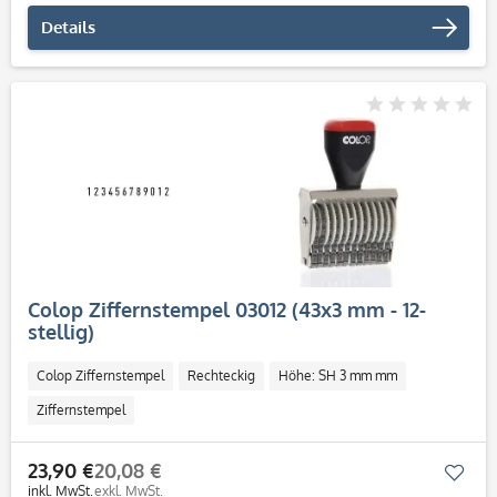
Details
Colop Ziffernstempel 03012 (43x3 mm - 12-
stellig)
Colop Ziffernstempel
Rechteckig
Höhe: SH 3 mm mm
Ziffernstempel
23,90 €
20,08 €
Mer
inkl. MwSt.
exkl. MwSt.