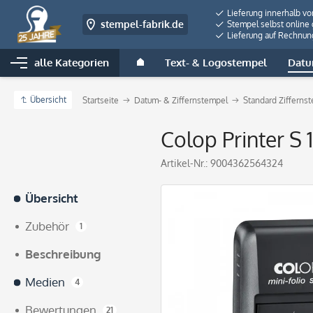
Lieferung innerhalb v
stempel-fabrik.de
Stempel selbst online 
Lieferung auf Rechnun
alle Kategorien
Text- & Logostempel
Datu
Übersicht
Startseite
Datum- & Ziffernstempel
Standard Zifferns
Colop Printer S 
Artikel-Nr.:
9004362564324
Übersicht
Zubehör
1
Beschreibung
Medien
4
Bewertungen
21