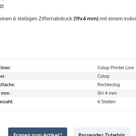
er
einen 6 stelligen Ziffernabdruck
(19x4 mm)
mit einem indivi
linie:
Colop Printer Line
er:
Colop
fläche:
Rechteckig
 mm :
SH 4 mm
anzahl:
6 Stellen
Fragen zum Artikel?
Passendes Zubehör