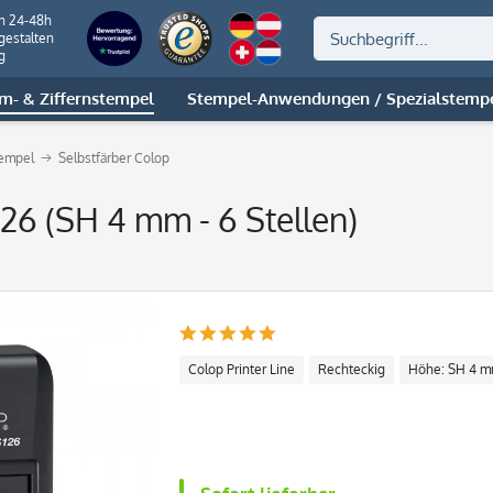
on 24-48h
gestalten
g
m- & Ziffernstempel
Stempel-Anwendungen / Spezialstemp
tempel
Selbstfärber Colop
126 (SH 4 mm - 6 Stellen)
Colop Printer Line
Rechteckig
Höhe: SH 4 