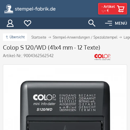
-
Artikel
-,-- €
MENÜ
Übersicht
Startseite
Stempel-Anwendungen / Spezialstempel
Lag
Colop S 120/WD (41x4 mm - 12 Texte)
Artikel-Nr.:
9004362562542