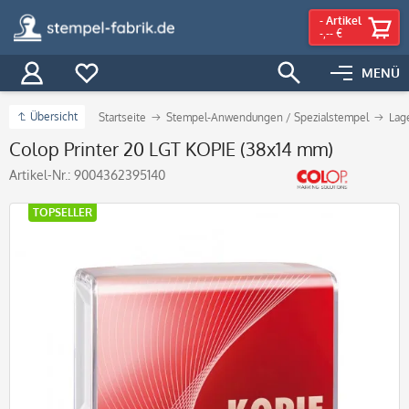
-
Artikel
-,-- €
MENÜ
Übersicht
Startseite
Stempel-Anwendungen / Spezialstempel
Lag
Colop Printer 20 LGT KOPIE (38x14 mm)
Artikel-Nr.:
9004362395140
TOPSELLER