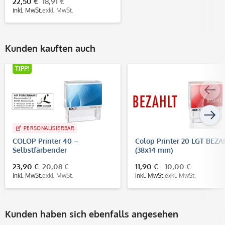
22,50 €
18,91 €
inkl. MwSt.
exkl. MwSt.
Kunden kauften auch
TIPP!
PERSONALISIERBAR
COLOP Printer 40 –
Colop Printer 20 LGT BEZA
Selbstfärbender
(38x14 mm)
Firmenstempel 59x23 mm,
23,90 €
20,08 €
11,90 €
10,00 €
bis 6 Zeilen
inkl. MwSt.
exkl. MwSt.
inkl. MwSt.
exkl. MwSt.
Kunden haben sich ebenfalls angesehen