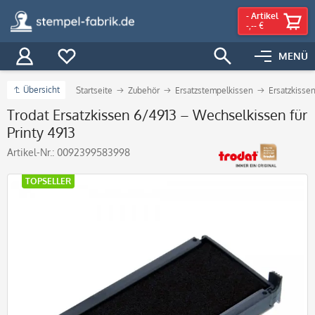
-
Artikel
-,-- €
MENÜ
Übersicht
Startseite
Zubehör
Ersatzstempelkissen
Ersatzkissen
Trodat Ersatzkissen 6/4913 – Wechselkissen für
Printy 4913
Artikel-Nr.:
0092399583998
TOPSELLER