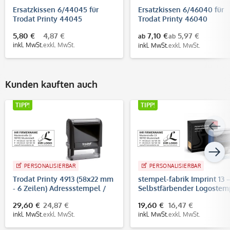
Ersatzkissen 6/44045 für
Ersatzkissen 6/46040 für
Trodat Printy 44045
Trodat Printy 46040
5,80 €
4,87 €
7,10 €
5,97 €
ab
ab
inkl. MwSt.
exkl. MwSt.
inkl. MwSt.
exkl. MwSt.
Kunden kauften auch
TIPP!
TIPP!
PERSONALISIERBAR
PERSONALISIERBAR
Trodat Printy 4913 (58x22 mm
stempel-fabrik Imprint 13 
- 6 Zeilen) Adressstempel /
Selbstfärbender Logostem
Firmenstempel
58x22 mm, bis 6 Zeilen
29,60 €
24,87 €
19,60 €
16,47 €
inkl. MwSt.
exkl. MwSt.
inkl. MwSt.
exkl. MwSt.