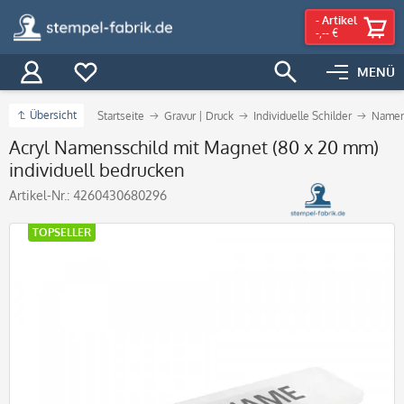
-
Artikel
-,-- €
MENÜ
Übersicht
Startseite
Gravur | Druck
Individuelle Schilder
Namen
Acryl Namensschild mit Magnet (80 x 20 mm)
individuell bedrucken
Artikel-Nr.:
4260430680296
TOPSELLER