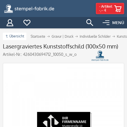
-
Artikel
-,-- €
MENÜ
Übersicht
Startseite
Gravur | Druck
Individuelle Schilder
Kunsts
Lasergraviertes Kunststoffschild (100x50 mm)
Artikel-Nr.:
4260430694712_10050_s_w_o