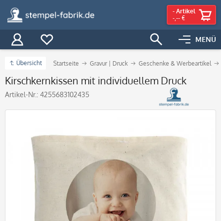
-
Artikel
-,-- €
MENÜ
Übersicht
Startseite
Gravur | Druck
Geschenke & Werbeartikel
Kirschkernkissen mit individuellem Druck
Artikel-Nr.:
4255683102435