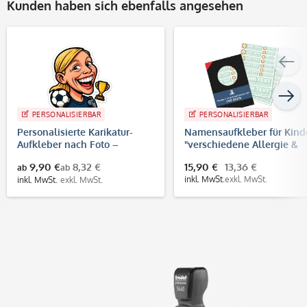
Kunden haben sich ebenfalls angesehen
PERSONALISIERBAR
PERSONALISIERBAR
Personalisierte Karikatur-
Namensaufkleber für Kind
Aufkleber nach Foto –
"verschiedene Allergie &
konturgeschnitten | WM
Unverträglichkeiten" (140
9,90 €
8,32 €
15,90 €
13,36 €
ab
ab
Fußball Design
Aufkleber)
inkl. MwSt.
exkl. MwSt.
inkl. MwSt.
exkl. MwSt.